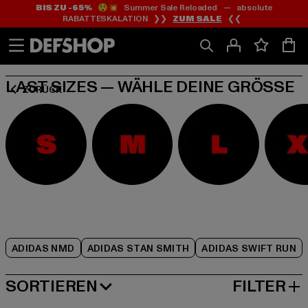
BIS ZU -65%
😲💥 Summer Sale Reloaded — absolute
Zum
Zum
Zum
RABATTESKALATION ❯❯
ZUM SALE
❮❮
Inhalt
Fußzeile
Produktraster
springen
springen
springen
LAST SIZES — WÄHLE DEINE GRÖSSE
ZURÜCK
ADIDAS NMD
ADIDAS STAN SMITH
ADIDAS SWIFT RUN
SORTIEREN
FILTER
BELIEBTESTE