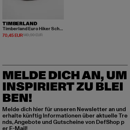
TIMBERLAND
Timberland Euro Hiker Schuhe
Derzeitiger Preis: 70,45 EUR
Aktionspreis: 149,90 EUR
70,45 EUR
149,90 EUR
MELDE DICH AN, UM
INSPIRIERT ZU BLEI
BEN!
Melde dich hier für unseren Newsletter an und
erhalte künftig Informationen über aktuelle Tre
nds, Angebote und Gutscheine von DefShop p
er E-Mail!