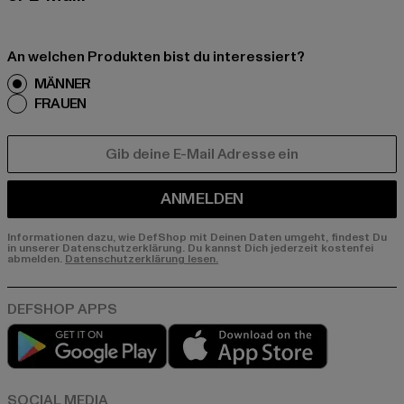
An welchen Produkten bist du interessiert?
MÄNNER
FRAUEN
E-MAIL
ANMELDEN
Informationen dazu, wie DefShop mit Deinen Daten umgeht, findest Du
in unserer Datenschutzerklärung. Du kannst Dich jederzeit kostenfei
abmelden.
Datenschutzerklärung lesen.
Play market
App store