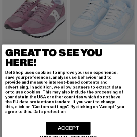
GREAT TO SEE YOU
HERE!
SAUCONY
Jazz
K1X
DefShop uses cookies to improve your use experience,
Derzeitiger Preis: 50,60 EUR
Aktionspreis: 109,99 EUR
50,60 EUR
109,99 EUR
Sweep
save your preferences, analyse use behaviour and to
provide and measure interest-based contents and
Derzeitiger Preis: 47,99 EUR
Aktionspreis:
47,99 EUR
79,99 EUR
advertising. In addition, we allow partners to extract data
or to use cookies. This may also include the processing of
your data in the USA or other countries which do not have
the EU data protection standard. If you want to change
this, click on "Custom settings". By clicking on "Accept" you
-41%
-52%
agree to this.
Data protection
ACCEPT