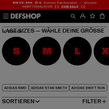
BIS ZU -65%
😲💥 Summer Sale Reloaded — absolute
Zum
Zum
Zum
RABATTESKALATION ❯❯
ZUM SALE
❮❮
Inhalt
Fußzeile
Produktraster
springen
springen
springen
LAST SIZES — WÄHLE DEINE GRÖSSE
ZURÜCK
ADIDAS NMD
ADIDAS STAN SMITH
ADIDAS SWIFT RUN
SORTIEREN
FILTER
NEUESTE