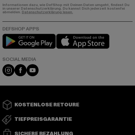
Informationen dazu, wie DefShop mit Deinen Daten umgeht, findest Du
in unserer Datenschutzerklärung. Du kannst Dich jederzeit kostenfei
abmelden.
Datenschutzerklärung lesen.
Play market
App store
Instagram
Facebook
YouTube
KOSTENLOSE RETOURE
TIEFPREISGARANTIE
SICHERE BEZAHLUNG