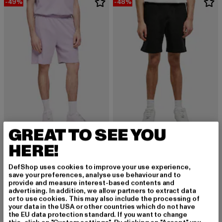
-49%
-48%
GREAT TO SEE YOU
URBAN CLASSICS
URBAN CLASSICS
HERE!
New Shorts
Ultra Heavy
Derzeitiger Preis: 17,84 EUR
Aktionspreis: 34,99 EUR
Derzeitiger Preis: 25,99 EUR
Aktionspreis:
17,84 EUR
34,99 EUR
25,99 EUR
49,99 EUR
DefShop uses cookies to improve your use experience,
save your preferences, analyse use behaviour and to
provide and measure interest-based contents and
advertising. In addition, we allow partners to extract data
or to use cookies. This may also include the processing of
your data in the USA or other countries which do not have
the EU data protection standard. If you want to change