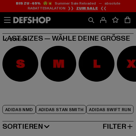
BIS ZU -65%
😲💥 Summer Sale Reloaded — absolute
Zum
Zum
Zum
RABATTESKALATION ❯❯
ZUM SALE
❮❮
Inhalt
Fußzeile
Produktraster
springen
springen
springen
LAST SIZES — WÄHLE DEINE GRÖSSE
ZURÜCK
ADIDAS NMD
ADIDAS STAN SMITH
ADIDAS SWIFT RUN
SORTIEREN
FILTER
BELIEBTESTE