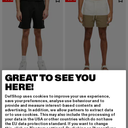
GREAT TO SEE YOU
URBAN CLASSICS
KARL KANI
Ultra Heavy
HERE!
Retro Trademark Color Block
Derzeitiger Preis: 27,99 EUR
Aktionspreis: 49,99 EUR
27,99 EUR
49,99 EUR
Derzeitiger Preis: 26,79 EUR
Aktionspreis:
26,79 EUR
39,99 EUR
DefShop uses cookies to improve your use experience,
save your preferences, analyse use behaviour and to
provide and measure interest-based contents and
advertising. In addition, we allow partners to extract data
or to use cookies. This may also include the processing of
your data in the USA or other countries which do not have
the EU data protection standard. If you want to change