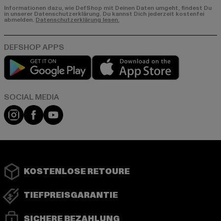
Informationen dazu, wie DefShop mit Deinen Daten umgeht, findest Du
in unserer Datenschutzerklärung. Du kannst Dich jederzeit kostenfei
abmelden.
Datenschutzerklärung lesen.
Play market
App store
Instagram
Facebook
YouTube
KOSTENLOSE RETOURE
TIEFPREISGARANTIE
SICHERE BEZAHLUNG