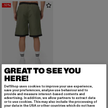
-10%
GREAT TO SEE YOU
HERE!
LONSDALE LONDON
Clennell
DefShop uses cookies to improve your use experience,
Derzeitiger Preis: 26,99 EUR
Aktionspreis: 29,99 EUR
26,99 EUR
29,99 EUR
save your preferences, analyse use behaviour and to
provide and measure interest-based contents and
advertising. In addition, we allow partners to extract data
or to use cookies. This may also include the processing of
your data in the USA or other countries which do not have