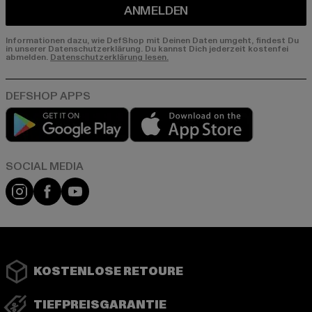
ANMELDEN
Informationen dazu, wie DefShop mit Deinen Daten umgeht, findest Du
in unserer Datenschutzerklärung. Du kannst Dich jederzeit kostenfei
abmelden.
Datenschutzerklärung lesen.
Play market
App store
Instagram
Facebook
YouTube
KOSTENLOSE RETOURE
TIEFPREISGARANTIE