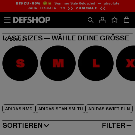
BIS ZU -65%
😲💥 Summer Sale Reloaded — absolute
Zum
Zum
Zum
RABATTESKALATION ❯❯
ZUM SALE
❮❮
Inhalt
Fußzeile
Produktraster
springen
springen
springen
LAST SIZES — WÄHLE DEINE GRÖSSE
ZURÜCK
ADIDAS NMD
ADIDAS STAN SMITH
ADIDAS SWIFT RUN
SORTIEREN
FILTER
BELIEBTESTE