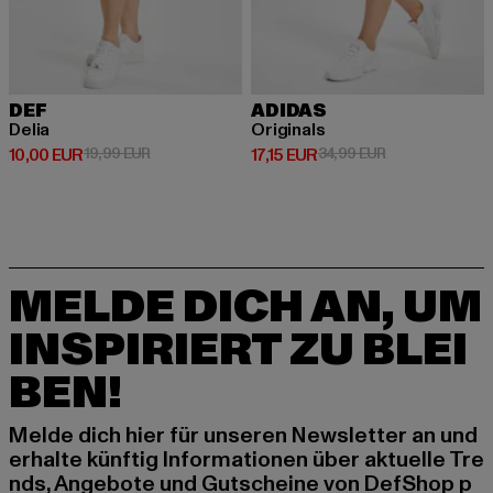
DEF
ADIDAS
Delia
Originals
Derzeitiger Preis: 10,00 EUR
Aktionspreis: 19,99 EUR
Derzeitiger Preis: 17,15 EUR
Aktionspreis: 3
10,00 EUR
19,99 EUR
17,15 EUR
34,99 EUR
MELDE DICH AN, UM
INSPIRIERT ZU BLEI
BEN!
Melde dich hier für unseren Newsletter an und
erhalte künftig Informationen über aktuelle Tre
nds, Angebote und Gutscheine von DefShop p