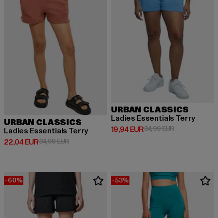
URBAN CLASSICS
Ladies Essentials Terry
URBAN CLASSICS
Derzeitiger Preis: 19,94 EUR
Aktionspreis: 
19,94 EUR
34,99 EUR
Ladies Essentials Terry
Derzeitiger Preis: 22,04 EUR
Aktionspreis: 34,99 EUR
22,04 EUR
34,99 EUR
-60%
-53%