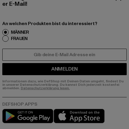
er E-Mail!
An welchen Produkten bist du interessiert?
MÄNNER
FRAUEN
E-MAIL
ANMELDEN
Informationen dazu, wie DefShop mit Deinen Daten umgeht, findest Du
in unserer Datenschutzerklärung. Du kannst Dich jederzeit kostenfei
abmelden.
Datenschutzerklärung lesen.
Play market
App store