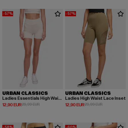
-57%
-57%
URBAN CLASSICS
URBAN CLASSICS
Ladies Essentials High Waist Cycle Hot
Ladies High Waist Lace Inset
Derzeitiger Preis: 12,90 EUR
Aktionspreis: 29,99 EUR
Derzeitiger Preis: 12,90 EUR
Aktionspreis: 
12,90 EUR
29,99 EUR
12,90 EUR
29,99 EUR
-58%
-60%