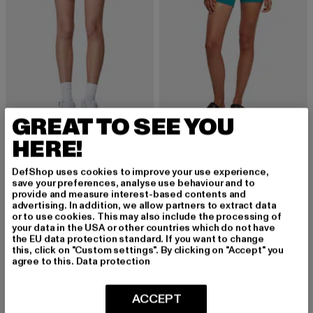
GREAT TO SEE YOU
9N1M SENSE
URBAN CLASSICS
HERE!
Essential Mesh
Ladies Essentials High Waist Cycle Hot
Derzeitiger Preis: 18,00 EUR
Aktionspreis: 44,99 EUR
Derzeitiger Preis: 14,10 EUR
Aktionspreis: 
18,00 EUR
44,99 EUR
14,10 EUR
29,99 EUR
DefShop uses cookies to improve your use experience,
save your preferences, analyse use behaviour and to
provide and measure interest-based contents and
advertising. In addition, we allow partners to extract data
or to use cookies. This may also include the processing of
-57%
-55%
your data in the USA or other countries which do not have
the EU data protection standard. If you want to change
this, click on "Custom settings". By clicking on "Accept" you
agree to this.
Data protection
ACCEPT