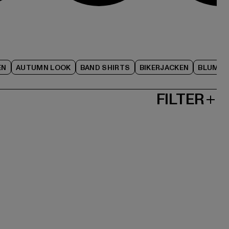
EN
AUTUMN LOOK
BAND SHIRTS
BIKERJACKEN
BLUME
FILTER