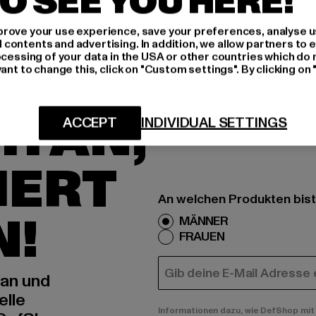
O SEE YOU HERE!
rove your use experience, save your preferences, analyse u
ontents and advertising. In addition, we allow partners to e
ocessing of your data in the USA or other countries which do 
ant to change this, click on "Custom settings". By clicking on 
H AN,
ACCEPT
INDIVIDUAL SETTINGS
IERT
An welchen Produkten bist
N!
MÄNNER
FRAUEN
E-MAIL
 an und
elle
Informationen dazu, wie DefShop mit 