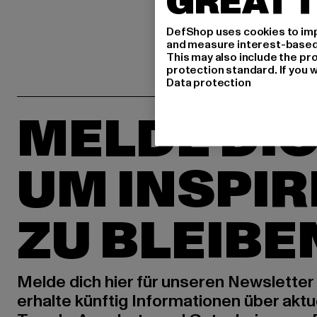
GREAT T
DefShop uses cookies to imp
and measure interest-based c
This may also include the pr
protection standard. If you w
Data protection
MELDE DIC
UM INSPIR
ZU BLEIBE
Melde dich hier für unseren Newsletter
erhalte künftig Informationen über aktu