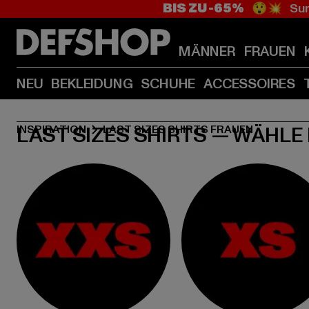
BIS ZU -65%
😲💥 Sum
MÄNNER
FRAUEN
NEU
BEKLEIDUNG
SCHUHE
ACCESSOIRES
LAST SIZES SHIRTS — WÄHLE
INSPIRATION
LAST SIZES SHIRTS FRAUEN