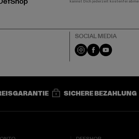
 DefShop
kannst Dich jederzeit kostenfei abme
e
Instagram
Facebook
YouTube
REISGARANTIE
SICHERE BEZAHLUNG
KONTO
DEFSHOP