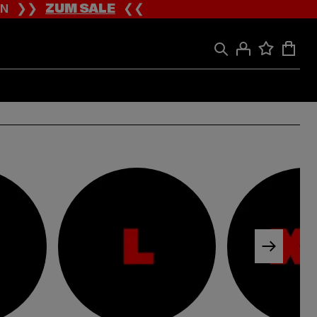
ION ❯❯
ZUM SALE
❮❮