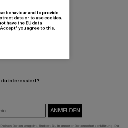
se behaviour and to provide
xtract data or to use cookies.
not have the EU data
"Accept" you agree to this.
 du interessiert?
ANMELDEN
Deinen Daten umgeht, findest Du in unserer Datenschutzerklärung. Du