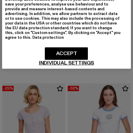
save your preferences, analyse use behaviour and to
provide and measure interest-based contents and
advertising. In addition, we allow partners to extract data
or to use cookies. This may also include the processing of
your data in the USA or other countries which do not have
the EU data protection standard. If you want to change
this, click on "Custom settings". By clicking on "Accept" you
agree to this.
Data protection
MISS TEE
Baby Girl
ACCEPT
DEF
Derzeitiger Preis: 13,99 EUR
Aktionspreis: 
13,99 EUR
19,99 EUR
Heart
INDIVIDUAL SETTINGS
Derzeitiger Preis: 18,89 EUR
Aktionspreis: 29,99 EUR
18,89 EUR
29,99 EUR
-25%
-32%