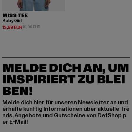
MISS TEE
Baby Girl
Derzeitiger Preis: 13,99 EUR
Aktionspreis: 19,99 EUR
13,99 EUR
19,99 EUR
MELDE DICH AN, UM
INSPIRIERT ZU BLEI
BEN!
Melde dich hier für unseren Newsletter an und
erhalte künftig Informationen über aktuelle Tre
nds, Angebote und Gutscheine von DefShop p
er E-Mail!