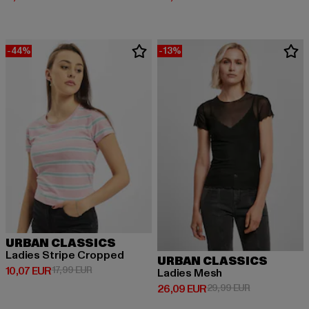
-44%
-13%
URBAN CLASSICS
Ladies Stripe Cropped
URBAN CLASSICS
Derzeitiger Preis: 10,07 EUR
Aktionspreis: 17,99 EUR
10,07 EUR
17,99 EUR
Ladies Mesh
Derzeitiger Preis: 26,09 EUR
Aktionspreis:
26,09 EUR
29,99 EUR