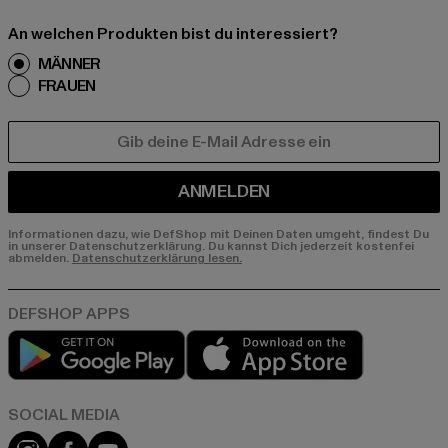
An welchen Produkten bist du interessiert?
MÄNNER
FRAUEN
E-MAIL
ANMELDEN
Informationen dazu, wie DefShop mit Deinen Daten umgeht, findest Du
in unserer Datenschutzerklärung. Du kannst Dich jederzeit kostenfei
abmelden.
Datenschutzerklärung lesen.
Play market
App store
Instagram
Facebook
YouTube