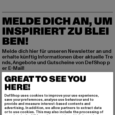
MELDE DICH AN, UM
INSPIRIERT ZU BLEI
BEN!
Melde dich hier für unseren Newsletter an und
erhalte künftig Informationen über aktuelle Tre
nds, Angebote und Gutscheine von DefShop p
er E-Mail!
GREAT TO SEE YOU
HERE!
An welchen Produkten bist du interessiert?
MÄNNER
DefShop uses cookies to improve your use experience,
FRAUEN
save your preferences, analyse use behaviour and to
provide and measure interest-based contents and
advertising. In addition, we allow partners to extract data
or to use cookies. This may also include the processing of