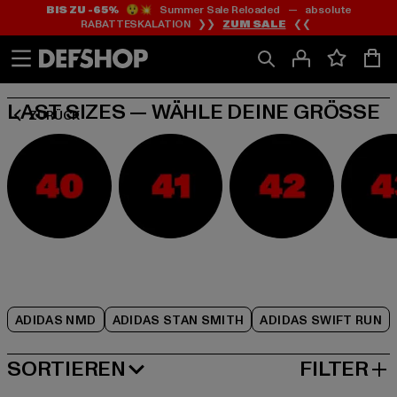
BIS ZU -65%
😲💥 Summer Sale Reloaded — absolute
Zum
Zum
Zum
RABATTESKALATION ❯❯
ZUM SALE
❮❮
Inhalt
Fußzeile
Produktraster
springen
springen
springen
LAST SIZES — WÄHLE DEINE GRÖSSE
ZURÜCK
ADIDAS NMD
ADIDAS STAN SMITH
ADIDAS SWIFT RUN
SORTIEREN
FILTER
BELIEBTESTE