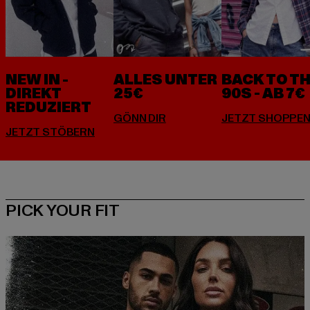
NEW IN -
ALLES UNTER
BACK TO T
DIREKT
25€
90S - AB 7€
REDUZIERT
PICK YOUR FIT