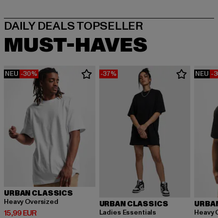
MUST-HAVES
NEU
-30%
-37%
NEU
-
URBAN CLASSICS
Heavy Oversized
URBAN CLASSICS
URBA
Derzeitiger Preis: 15,99 EUR
Ladies Essentials
Heavy 
15,99 EUR