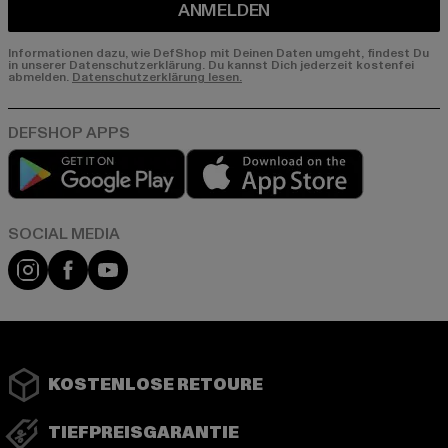
ANMELDEN
Informationen dazu, wie DefShop mit Deinen Daten umgeht, findest Du
in unserer Datenschutzerklärung. Du kannst Dich jederzeit kostenfei
abmelden.
Datenschutzerklärung lesen.
Play market
App store
Instagram
Facebook
YouTube
KOSTENLOSE RETOURE
TIEFPREISGARANTIE