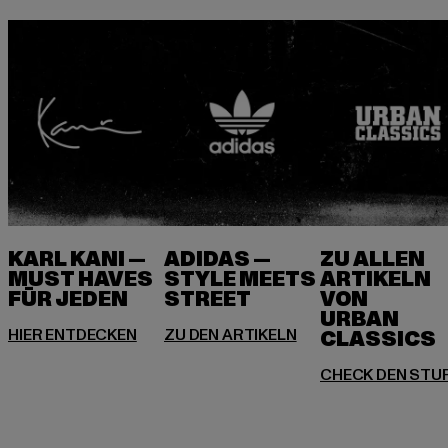
KARL KANI —
ADIDAS —
ZU ALLEN
MUST HAVES
STYLE MEETS
ARTIKELN
FÜR JEDEN
VON
URBAN