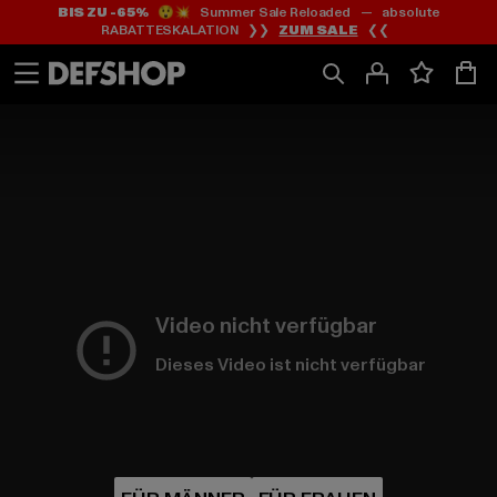
BIS ZU -65%
😲💥 Summer Sale Reloaded — absolute
Zum
Zum
RABATTESKALATION ❯❯
ZUM SALE
❮❮
Inhalt
Fußzeile
springen
springen
HOME
PAGE
|
Video nicht verfügbar
Dieses Video ist nicht verfügbar