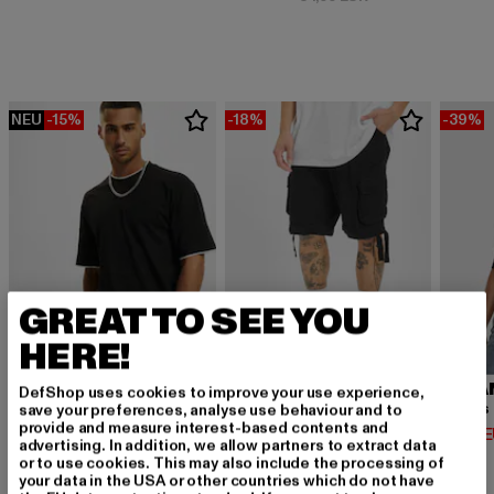
NEU
-15%
-18%
-39%
GREAT TO SEE YOU
HERE!
URBAN CLASSICS
BRANDIT
URBA
DefShop uses cookies to improve your use experience,
Contrast Tall Tee
Urban Legend
save your preferences, analyse use behaviour and to
provide and measure interest-based contents and
Derzeitiger Preis: 12,74 EUR
Derzeitiger Preis: 32,79 EUR
Derzeit
12,74 EUR
32,79 EUR
14,02 
advertising. In addition, we allow partners to extract data
Aktionspreis: 14,99 EUR
Aktionspreis: 39,
14,99 EUR
39,99 EUR
or to use cookies. This may also include the processing of
your data in the USA or other countries which do not have