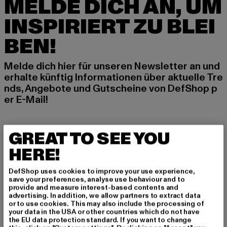
MELDE DICH AN, UM
INSPIRIERT ZU BLEI
BEN!
Melde dich hier für unseren Newsletter an und
erhalte künftig Informationen über aktuelle Tre
nds, Angebote und Gutscheine von DefShop p
er E-Mail!
GREAT TO SEE YOU
An welchen Produkten bist du interessiert?
HERE!
MÄNNER
FRAUEN
DefShop uses cookies to improve your use experience,
save your preferences, analyse use behaviour and to
provide and measure interest-based contents and
E-MAIL
advertising. In addition, we allow partners to extract data
or to use cookies. This may also include the processing of
your data in the USA or other countries which do not have
ANMELDEN
the EU data protection standard. If you want to change