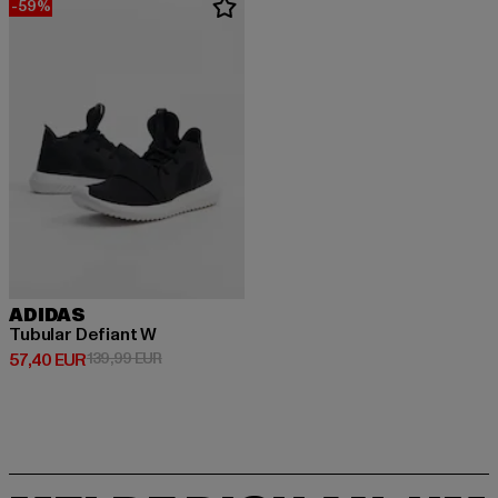
-59%
ADIDAS
Tubular Defiant W
Derzeitiger Preis: 57,40 EUR
Aktionspreis: 139,99 EUR
57,40 EUR
139,99 EUR