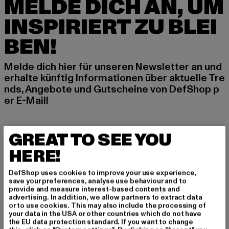
MELDE DICH AN, UM
INSPIRIERT ZU BLEI
BEN!
Melde dich hier für unseren Newsletter an und
erhalte künftig Informationen über aktuelle Tre
nds, Angebote und Gutscheine von DefShop p
er E-Mail!
GREAT TO SEE YOU
An welchen Produkten bist du interessiert?
HERE!
MÄNNER
FRAUEN
DefShop uses cookies to improve your use experience,
save your preferences, analyse use behaviour and to
provide and measure interest-based contents and
E-MAIL
advertising. In addition, we allow partners to extract data
or to use cookies. This may also include the processing of
your data in the USA or other countries which do not have
ANMELDEN
the EU data protection standard. If you want to change