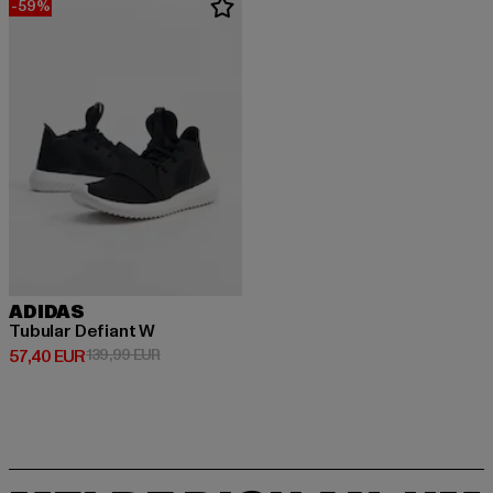
-59%
ADIDAS
Tubular Defiant W
Derzeitiger Preis: 57,40 EUR
Aktionspreis: 139,99 EUR
57,40 EUR
139,99 EUR