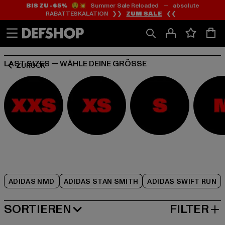
BIS ZU -65%
😲💥 Summer Sale Reloaded — absolute
Zum
Zum
Zum
RABATTESKALATION ❯❯
ZUM SALE
❮❮
Inhalt
Fußzeile
Produktraster
springen
springen
springen
LAST SIZES — WÄHLE DEINE GRÖSSE
ZURÜCK
ADIDAS NMD
ADIDAS STAN SMITH
ADIDAS SWIFT RUN
SORTIEREN
FILTER
NEUESTE