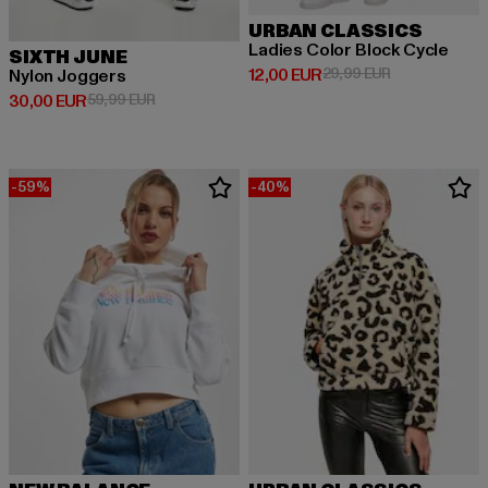
URBAN CLASSICS
Ladies Color Block Cycle
SIXTH JUNE
Derzeitiger Preis: 12,00 EUR
Aktionspreis: 
12,00 EUR
29,99 EUR
Nylon Joggers
Derzeitiger Preis: 30,00 EUR
Aktionspreis: 59,99 EUR
30,00 EUR
59,99 EUR
-59%
-40%