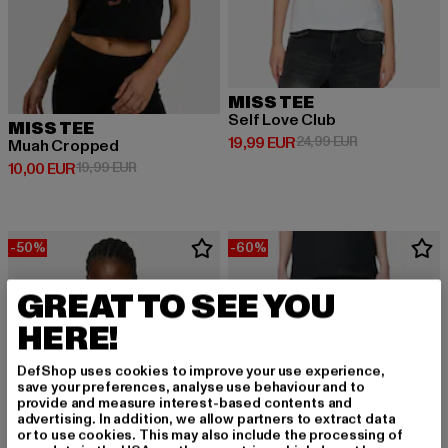
MISS TEE
Self Love Club
MISS TEE
Derzeitiger Preis: 19,99 EUR
Aktionspreis: 
19,99 EUR
24,99 EUR
Muah Cropped
Derzeitiger Preis: 10,00 EUR
Aktionspreis: 19,99 EUR
10,00 EUR
19,99 EUR
-50%
-60%
GREAT TO SEE YOU
HERE!
DefShop uses cookies to improve your use experience,
save your preferences, analyse use behaviour and to
provide and measure interest-based contents and
advertising. In addition, we allow partners to extract data
or to use cookies. This may also include the processing of