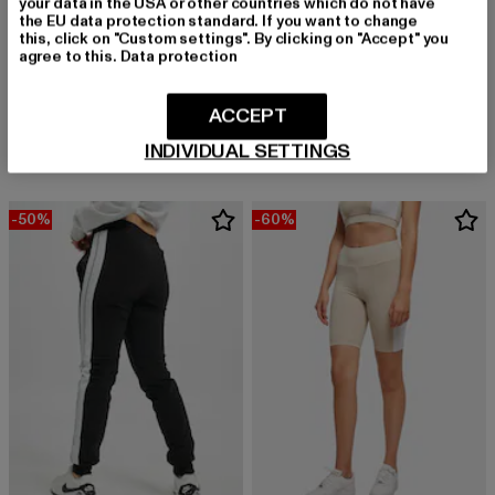
your data in the USA or other countries which do not have
the EU data protection standard. If you want to change
this, click on "Custom settings". By clicking on "Accept" you
agree to this.
Data protection
9N1M SENSE
MISS TEE
Essential Mesh
Muah Cropped
ACCEPT
Derzeitiger Preis: 18,00 EUR
Aktionspreis: 
18,00 EUR
44,99 EUR
Derzeitiger Preis: 10,00 EUR
Aktionspreis: 19,99 EUR
10,00 EUR
19,99 EUR
INDIVIDUAL SETTINGS
-50%
-60%