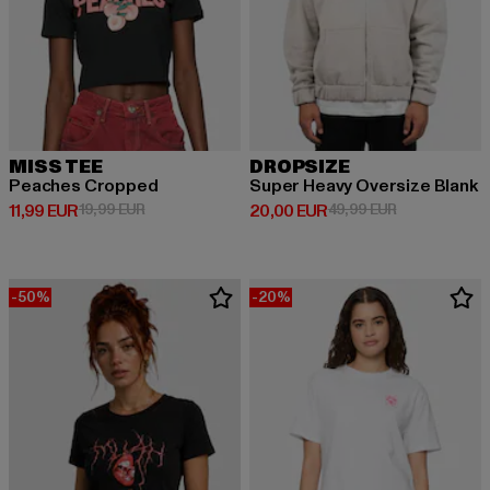
MISS TEE
DROPSIZE
Peaches Cropped
Super Heavy Oversize Blank
Derzeitiger Preis: 11,99 EUR
Aktionspreis: 19,99 EUR
Derzeitiger Preis: 20,00 EUR
Aktionspreis:
11,99 EUR
19,99 EUR
20,00 EUR
49,99 EUR
-50%
-20%