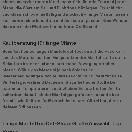
einem unverzichtbaren Kleidungsstück für jede Frau und jeden
Mann, die Wert auf Stil und Funktionalität legen. Ob schlicht
und klassisch oder auffällig und modisch – lange Mäntel lassen
sich an verschiedene Stile und Anlässe anpassen. Kein Wunder,
dass sie in der Modewelt eine feste Größe sind.
Kaufberatung für lange Mäntel
Beim Kauf eines langen Mantels solltest du auf die Passform
und das Material achten. Ein gut sitzender Mantel sollte deine
Schultern betonen, aber ausreichend Bewegungsfreiheit
bieten. Wähle das Material je nach Anlass und
Wetterbedingungen: Wolle und Kaschmir sind ideal für kalte
Wintertage, während Daunen und synthetische Stoffe bei
extremen Temperaturen zusätzlichen Schutz bieten. Achte
außerdem darauf, ob der Mantel gut gefüttert ist und ob er
Details wie Knöpfe, Reißverschlüsse oder Gürtel hat, die zu
deinem Stil passen.
Lange Mäntel bei Def-Shop: Große Auswahl, Top
Preise