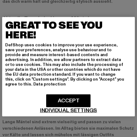
das dich warm hält und gleichzeitig stylisch aussieht.
Aktuelle Trends bei langen Mänteln
GREAT TO SEE YOU
Im Jahr 2024 stehen besonders oversized geschnittene Mäntel
HERE!
im Fokus, die für einen lässigen und entspannten Look sorgen.
Farben wie Beige, Braun und Khaki dominieren die Modewelt, da
DefShop uses cookies to improve your use experience,
sie sich einfach kombinieren lassen und vielseitig einsetzbar
save your preferences, analyse use behaviour and to
sind. Karomuster sind nach wie vor ein großer Trend und
provide and measure interest-based contents and
verleihen langen Mänteln eine klassische, aber dennoch
advertising. In addition, we allow partners to extract data
or to use cookies. This may also include the processing of
moderne Note. Nachhaltigkeit spielt eine immer größere Rolle,
your data in the USA or other countries which do not have
weshalb viele Marken auf umweltfreundliche Materialien und
the EU data protection standard. If you want to change
Produktionsmethoden setzen.
this, click on "Custom settings". By clicking on "Accept" you
agree to this.
Data protection
Lange Mäntel für verschiedene Anlässe
ACCEPT
Perfekt für den Alltag, das Büro oder besondere
INDIVIDUAL SETTINGS
Events
Lange Mäntel sind extrem vielseitig und passen zu vielen
verschiedenen Anlässen. Im Alltag bieten sie maximalen Schutz
vor Kälte und lassen sich mühelos mit lässigen Outfits