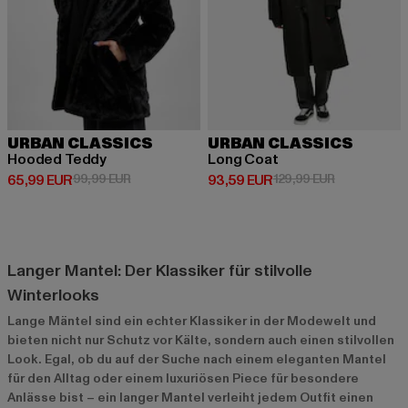
URBAN CLASSICS
URBAN CLASSICS
Hooded Teddy
Long Coat
Derzeitiger Preis: 65,99 EUR
Aktionspreis: 99,99 EUR
Derzeitiger Preis: 93,59 EUR
Aktionspreis
65,99 EUR
99,99 EUR
93,59 EUR
129,99 EUR
Langer Mantel: Der Klassiker für stilvolle
Winterlooks
Lange Mäntel sind ein echter Klassiker in der Modewelt und
bieten nicht nur Schutz vor Kälte, sondern auch einen stilvollen
Look. Egal, ob du auf der Suche nach einem eleganten Mantel
für den Alltag oder einem luxuriösen Piece für besondere
Anlässe bist – ein langer Mantel verleiht jedem Outfit einen