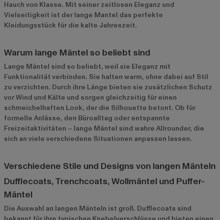
Hauch von Klasse. Mit seiner zeitlosen Eleganz und
Vielseitigkeit ist der lange Mantel das perfekte
Kleidungsstück für die kalte Jahreszeit.
Warum lange Mäntel so beliebt sind
Lange Mäntel sind so beliebt, weil sie Eleganz mit
Funktionalität verbinden. Sie halten warm, ohne dabei auf Stil
zu verzichten. Durch ihre Länge bieten sie zusätzlichen Schutz
vor Wind und Kälte und sorgen gleichzeitig für einen
schmeichelhaften Look, der die Silhouette betont. Ob für
formelle Anlässe, den Büroalltag oder entspannte
Freizeitaktivitäten – lange Mäntel sind wahre Allrounder, die
sich an viele verschiedene Situationen anpassen lassen.
Verschiedene Stile und Designs von langen Mänteln
Dufflecoats, Trenchcoats, Wollmäntel und Puffer-
Mäntel
Die Auswahl an langen Mänteln ist groß. Dufflecoats sind
bekannt für ihre typischen Knebelverschlüsse und bieten einen