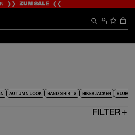
ION ❯❯
ZUM SALE
❮❮
EN
AUTUMN LOOK
BAND SHIRTS
BIKERJACKEN
BLUME
FILTER