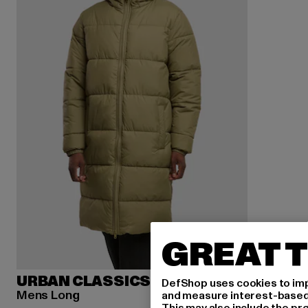
GREAT T
URBAN CLASSICS
DefShop uses cookies to imp
Mens Long
and measure interest-based c
This may also include the pr