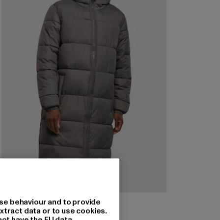
URBAN CLASSICS
se behaviour and to provide
Mens Long Puffer Coat
xtract data or to use cookies.
not have the EU data