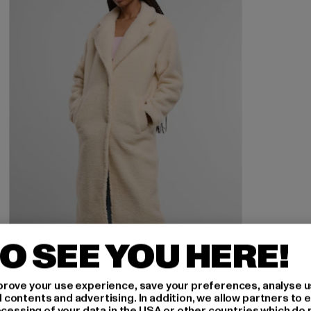
O SEE YOU HERE!
URBAN CLASSICS
rove your use experience, save your preferences, analyse u
Ladies Teddy Long
ontents and advertising. In addition, we allow partners to e
ocessing of your data in the USA or other countries which do 