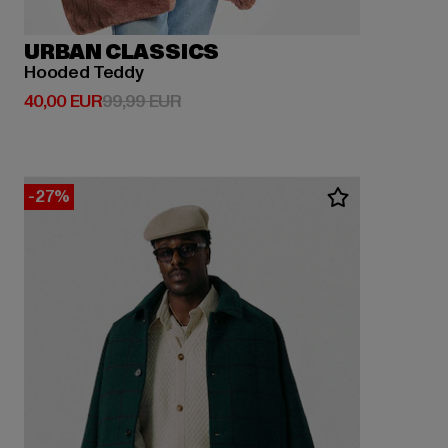
URBAN CLASSICS
Hooded Teddy
Derzeitiger Preis: 40,00 EUR
Aktionspreis: 99,99 EUR
40,00 EUR
99,99 EUR
-27%