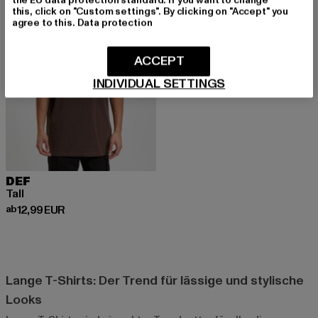
the EU data protection standard. If you want to change
this, click on "Custom settings". By clicking on "Accept" you
agree to this.
Data protection
ACCEPT
INDIVIDUAL SETTINGS
DEF
Tall
Derzeitiger Preis: ab 12,99 EUR
ab
12,99 EUR
Lange T-Shirts: Der Trend für lässige und stylische
Looks