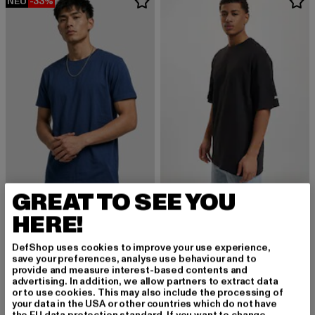
NEU
-33%
GREAT TO SEE YOU
DEF
Tall
URBAN CLASSICS
HERE!
Derzeitiger Preis: ab 11,95 EUR
ab
11,95 EUR
Shaped Long
Derzeitiger Preis: 10,04 EUR
Aktionspreis: 14,99 EUR
10,04 EUR
14,99 EUR
DefShop uses cookies to improve your use experience,
save your preferences, analyse use behaviour and to
provide and measure interest-based contents and
advertising. In addition, we allow partners to extract data
or to use cookies. This may also include the processing of
your data in the USA or other countries which do not have