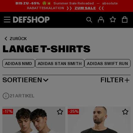
BIS ZU -65%
😲💥 Summer Sale Reloaded — absolute
Zum
Zum
Zum
RABATTESKALATION ❯❯
ZUM SALE
❮❮
Inhalt
Fußzeile
Produktraster
springen
springen
springen
ZURÜCK
LANGE T-SHIRTS
ADIDAS NMD
ADIDAS STAN SMITH
ADIDAS SWIFT RUN
SORTIEREN
FILTER
BELIEBTESTE
21 ARTIKEL
-17%
-25%