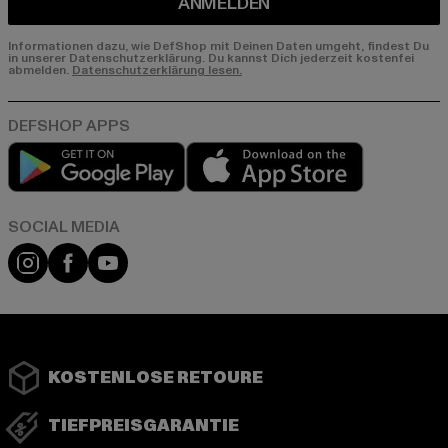
ANMELDEN
Informationen dazu, wie DefShop mit Deinen Daten umgeht, findest Du
in unserer Datenschutzerklärung. Du kannst Dich jederzeit kostenfei
abmelden.
Datenschutzerklärung lesen.
Play market
App store
Instagram
Facebook
YouTube
KOSTENLOSE RETOURE
TIEFPREISGARANTIE