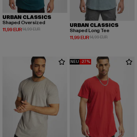
URBAN CLASSICS
Shaped Oversized
URBAN CLASSICS
Derzeitiger Preis: 11,99 EUR
Aktionspreis: 14,99 EUR
11,99 EUR
14,99 EUR
Shaped Long Tee
Derzeitiger Preis: 11,99 EUR
Aktionspreis: 1
11,99 EUR
14,99 EUR
NEU
-27%