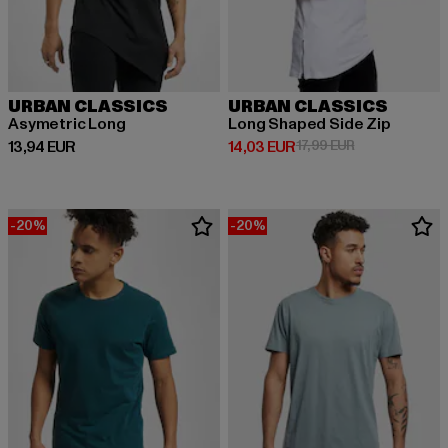
URBAN CLASSICS
URBAN CLASSICS
Asymetric Long
Long Shaped Side Zip
Derzeitiger Preis: 13,94 EUR
Derzeitiger Preis: 14,03 EUR
Aktionspreis: 1
13,94 EUR
14,03 EUR
17,99 EUR
-20%
-20%