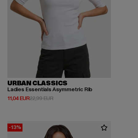
URBAN CLASSICS
Ladies Essentials Asymmetric Rib
Derzeitiger Preis: 11,04 EUR
Aktionspreis: 22,99 EUR
11,04 EUR
22,99 EUR
-13%