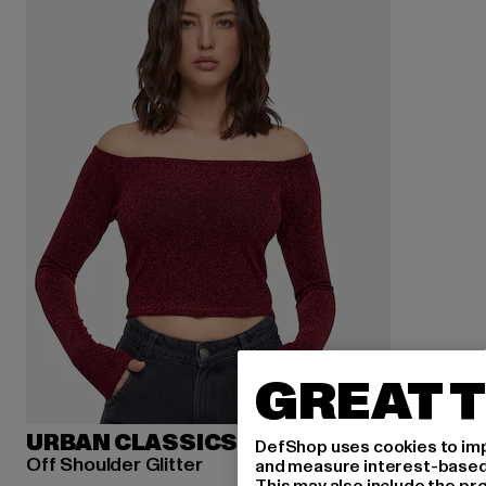
GREAT T
URBAN CLASSICS
DefShop uses cookies to imp
Off Shoulder Glitter
and measure interest-based c
This may also include the pr