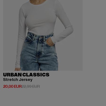
URBAN CLASSICS
Stretch Jersey
Derzeitiger Preis: 20,00 EUR
Aktionspreis: 22,99 EUR
20,00 EUR
22,99 EUR