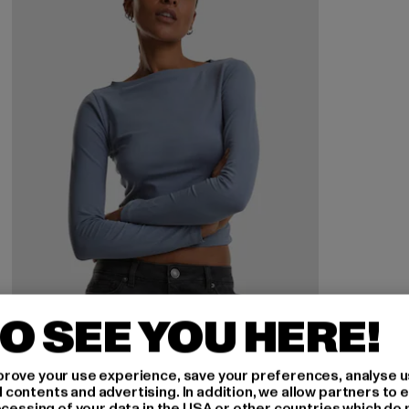
O SEE YOU HERE!
rove your use experience, save your preferences, analyse u
ontents and advertising. In addition, we allow partners to e
ocessing of your data in the USA or other countries which do 