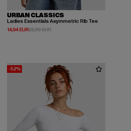
URBAN CLASSICS
Ladies Essentials Asymmetric Rib Tee
Derzeitiger Preis: 14,94 EUR
Aktionspreis: 22,99 EUR
14,94 EUR
22,99 EUR
-52%