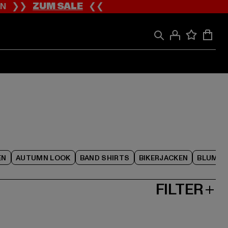
ION ❯❯
ZUM SALE
❮❮
EN
AUTUMN LOOK
BAND SHIRTS
BIKERJACKEN
BLUME
FILTER