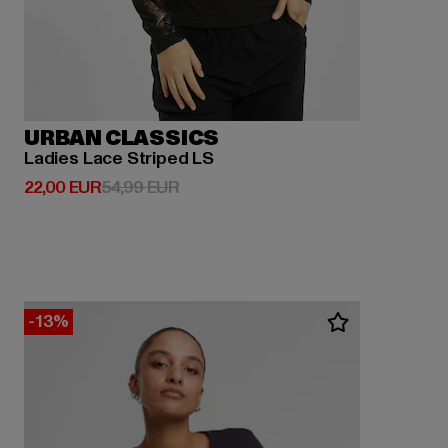
URBAN CLASSICS
Ladies Lace Striped LS
Derzeitiger Preis: 22,00 EUR
Aktionspreis: 54,99 EUR
22,00 EUR
54,99 EUR
-13%