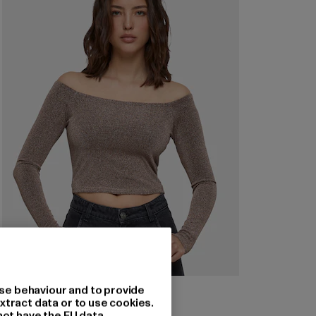
URBAN CLASSICS
se behaviour and to provide
Off Shoulder Glitter
xtract data or to use cookies.
not have the EU data