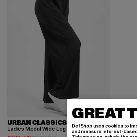
GREAT T
URBAN CLASSICS
DefShop uses cookies to imp
Ladies Modal Wide Leg
and measure interest-based c
This may also include the pr