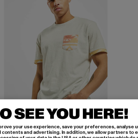
O SEE YOU HERE!
JUST RHYSE
rove your use experience, save your preferences, analyse u
Granada
ontents and advertising. In addition, we allow partners to e
ocessing of your data in the USA or other countries which do 