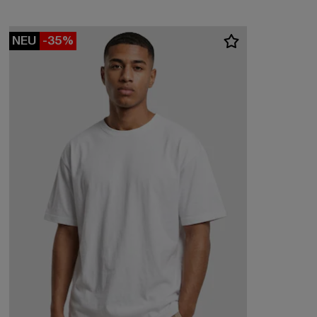
NEU
-35%