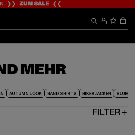
ION ❯❯
ZUM SALE
❮❮
ND MEHR
EN
AUTUMN LOOK
BAND SHIRTS
BIKERJACKEN
BLUME
FILTER