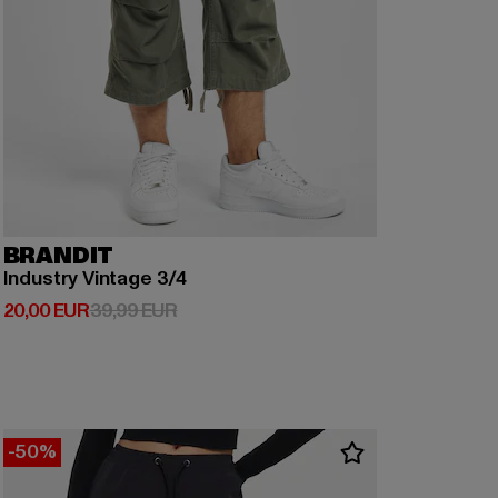
BRANDIT
Industry Vintage 3/4
Derzeitiger Preis: 20,00 EUR
Aktionspreis: 39,99 EUR
20,00 EUR
39,99 EUR
-50%