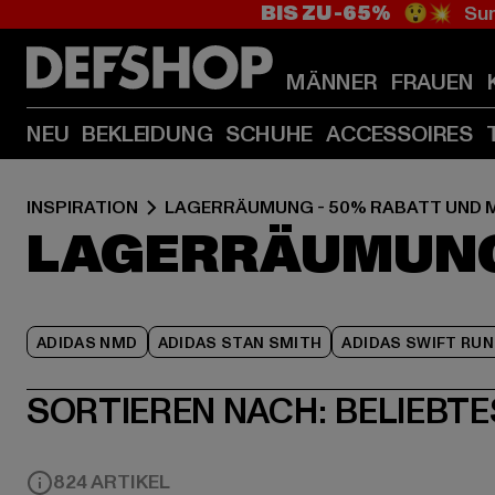
BIS ZU -65%
😲💥 Sum
MÄNNER
FRAUEN
NEU
BEKLEIDUNG
SCHUHE
ACCESSOIRES
INSPIRATION
LAGERRÄUMUNG - 50% RABATT UND 
LAGERRÄUMUNG 
ADIDAS NMD
ADIDAS STAN SMITH
ADIDAS SWIFT RUN
SORTIEREN NACH:
BELIEBTE
824 ARTIKEL