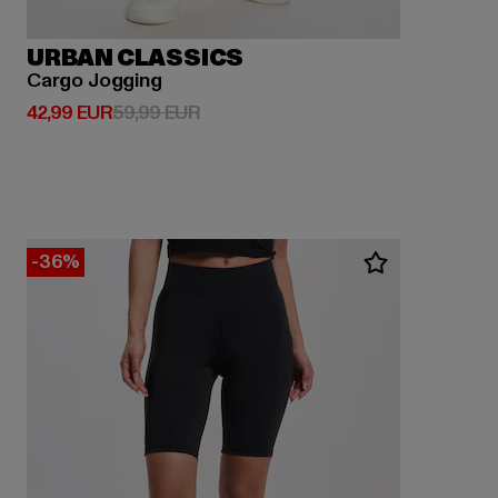
URBAN CLASSICS
Cargo Jogging
Derzeitiger Preis: 42,99 EUR
Aktionspreis: 59,99 EUR
42,99 EUR
59,99 EUR
-36%