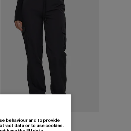
URBAN CLASSICS
se behaviour and to provide
Ladies Nylon Cargo Pants
xtract data or to use cookies.
not have the EU data