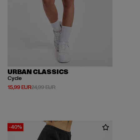
URBAN CLASSICS
Cycle
Derzeitiger Preis: 15,99 EUR
Aktionspreis: 24,99 EUR
15,99 EUR
24,99 EUR
-40%