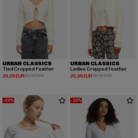
URBAN CLASSICS
URBAN CLASSICS
Tied Cropped Feather
Ladies Cropped Feather
Derzeitiger Preis: 26,09 EUR
Aktionspreis: 29,99 EUR
Derzeitiger Preis: 25,99 EUR
Aktionspreis:
26,09 EUR
29,99 EUR
25,99 EUR
49,99 EUR
-24%
-32%