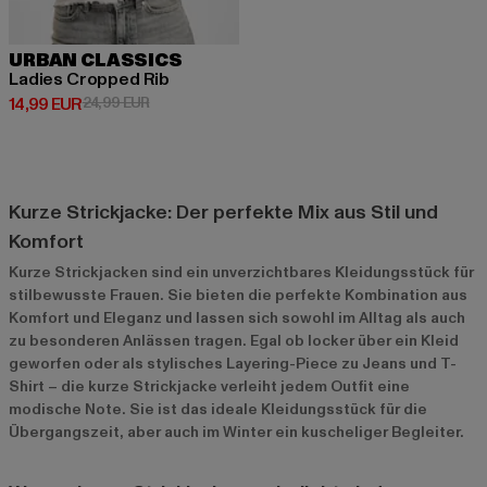
URBAN CLASSICS
Ladies Cropped Rib
Derzeitiger Preis: 14,99 EUR
Aktionspreis: 24,99 EUR
14,99 EUR
24,99 EUR
Kurze Strickjacke: Der perfekte Mix aus Stil und
Komfort
Kurze Strickjacken sind ein unverzichtbares Kleidungsstück für
stilbewusste Frauen. Sie bieten die perfekte Kombination aus
Komfort und Eleganz und lassen sich sowohl im Alltag als auch
zu besonderen Anlässen tragen. Egal ob locker über ein Kleid
geworfen oder als stylisches Layering-Piece zu Jeans und T-
Shirt – die kurze Strickjacke verleiht jedem Outfit eine
modische Note. Sie ist das ideale Kleidungsstück für die
Übergangszeit, aber auch im Winter ein kuscheliger Begleiter.