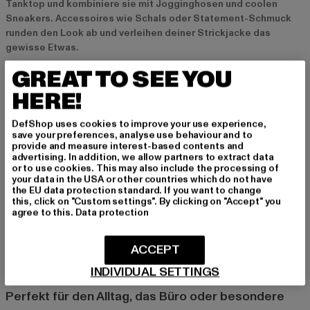
Tanktop und kombiniere sie mit Jogginghosen und coolen
Sneakers. Accessoires wie Schals oder Statement-Schmuck
runden den Look ab und verleihen deiner Strickjacke das
gewisse Etwas.
GREAT TO SEE YOU
Aktuelle Trends bei kurzen Strickjacken
HERE!
2024 stehen besonders lockere, oversized geschnittene
Strickjacken im Trend, die lässig und entspannt wirken. Auch
DefShop uses cookies to improve your use experience,
Cropped-Strickjacken, die knapp über der Taille enden, sind
save your preferences, analyse use behaviour and to
provide and measure interest-based contents and
angesagt und setzen ein modisches Statement. Farben wie
advertising. In addition, we allow partners to extract data
Pastell, Beige und Erdtöne sind besonders beliebt und lassen
or to use cookies. This may also include the processing of
sich mühelos kombinieren. Nachhaltige Mode gewinnt weiter
your data in the USA or other countries which do not have
the EU data protection standard. If you want to change
an Bedeutung, und viele Marken setzen auf umweltfreundliche
this, click on "Custom settings". By clicking on "Accept" you
Materialien und Produktionsmethoden. Egal, ob schlicht oder
agree to this.
Data protection
auffällig – kurze Strickjacken sind in der kommenden Saison ein
Muss für jede Garderobe.
ACCEPT
INDIVIDUAL SETTINGS
Kurze Strickjacken für verschiedene Anlässe
Perfekt für den Alltag, das Büro oder besondere