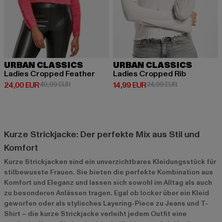
URBAN CLASSICS
URBAN CLASSICS
Ladies Cropped Feather
Ladies Cropped Rib
Derzeitiger Preis: 24,00 EUR
Aktionspreis: 49,99 EUR
Derzeitiger Preis: 14,99 EUR
Aktionspreis: 
24,00 EUR
49,99 EUR
14,99 EUR
24,99 EUR
Kurze Strickjacke: Der perfekte Mix aus Stil und
Komfort
Kurze Strickjacken sind ein unverzichtbares Kleidungsstück für
stilbewusste Frauen. Sie bieten die perfekte Kombination aus
Komfort und Eleganz und lassen sich sowohl im Alltag als auch
zu besonderen Anlässen tragen. Egal ob locker über ein Kleid
geworfen oder als stylisches Layering-Piece zu Jeans und T-
Shirt – die kurze Strickjacke verleiht jedem Outfit eine