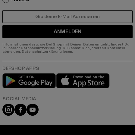
E-MAIL
ANMELDEN
Informationen dazu, wie DefShop mit Deinen Daten umgeht, findest Du
in unserer Datenschutzerklärung. Du kannst Dich jederzeit kostenfei
abmelden.
Datenschutzerklärung lesen.
Play market
App store
Instagram
Facebook
YouTube