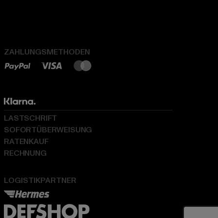
ZAHLUNGSMETHODEN
LASTSCHRIFT
SOFORTÜBERWEISUNG
RATENKAUF
RECHNUNG
LOGISTIKPARTNER