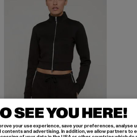
O SEE YOU HERE!
URBAN CLASSICS
rove your use experience, save your preferences, analyse u
Ladies Slim Fit Scuba
ontents and advertising. In addition, we allow partners to e
ocessing of your data in the USA or other countries which do 