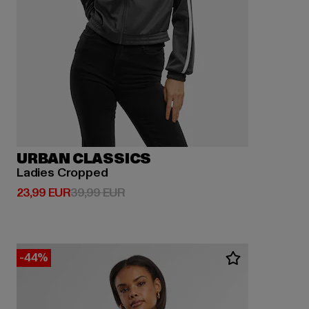
URBAN CLASSICS
Ladies Cropped
Derzeitiger Preis: 23,99 EUR
Aktionspreis: 39,99 EUR
23,99 EUR
39,99 EUR
-44%