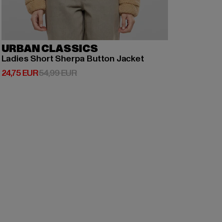
URBAN CLASSICS
Ladies Short Sherpa Button Jacket
Derzeitiger Preis: 24,75 EUR
Aktionspreis: 54,99 EUR
24,75 EUR
54,99 EUR