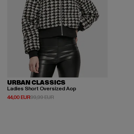
URBAN CLASSICS
Ladies Short Oversized Aop
Derzeitiger Preis: 44,00 EUR
Aktionspreis: 99,99 EUR
44,00 EUR
99,99 EUR