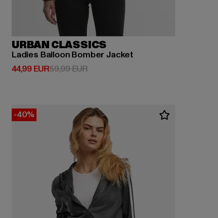
URBAN CLASSICS
Ladies Balloon Bomber Jacket
Derzeitiger Preis: 44,99 EUR
Aktionspreis: 59,99 EUR
44,99 EUR
59,99 EUR
-40%