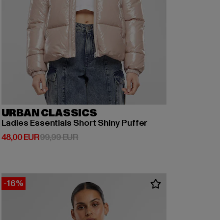
URBAN CLASSICS
Ladies Essentials Short Shiny Puffer
Derzeitiger Preis: 48,00 EUR
Aktionspreis: 99,99 EUR
48,00 EUR
99,99 EUR
-16%