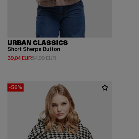
URBAN CLASSICS
Short Sherpa Button
Derzeitiger Preis: 39,04 EUR
Aktionspreis: 54,99 EUR
39,04 EUR
54,99 EUR
-56%