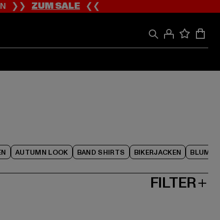
ION ❯❯
ZUM SALE
❮❮
EN
AUTUMN LOOK
BAND SHIRTS
BIKERJACKEN
BLUME
FILTER