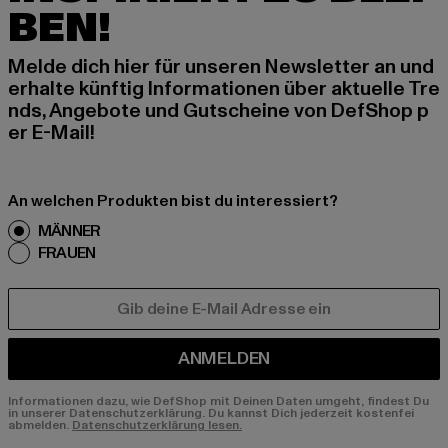
BEN!
Melde dich hier für unseren Newsletter an und
erhalte künftig Informationen über aktuelle Tre
nds, Angebote und Gutscheine von DefShop p
er E-Mail!
An welchen Produkten bist du interessiert?
MÄNNER
FRAUEN
E-MAIL
ANMELDEN
Informationen dazu, wie DefShop mit Deinen Daten umgeht, findest Du
in unserer Datenschutzerklärung. Du kannst Dich jederzeit kostenfei
abmelden.
Datenschutzerklärung lesen.