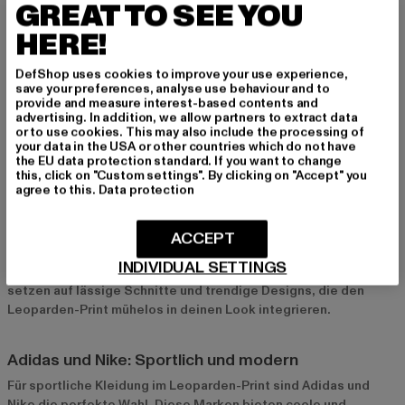
GREAT TO SEE YOU
Der Leoparden-Print passt perfekt zum Streetstyle und zu
lässigen Freizeit-Looks. Er verleiht deinem Outfit eine coole
HERE!
und urbane Note, ohne dabei zu aufdringlich zu wirken. Ob bei
einem Treffen mit Freunden oder einem Stadtbummel –
DefShop uses cookies to improve your use experience,
Leopardenmuster geben deinem Look einen Hauch von
save your preferences, analyse use behaviour and to
provide and measure interest-based contents and
Extravaganz und bleiben dabei dennoch lässig und
advertising. In addition, we allow partners to extract data
alltagstauglich.
or to use cookies. This may also include the processing of
your data in the USA or other countries which do not have
the EU data protection standard. If you want to change
Top-Marken für Leoparden-Print-Kleidung bei Def-
this, click on "Custom settings". By clicking on "Accept" you
agree to this.
Data protection
Shop
Urban Classics und Only: Trendige Basics
ACCEPT
Urban Classics
und
Only
bieten stylische Basics im Leoparden-
INDIVIDUAL SETTINGS
Look, die sich perfekt für den Alltag eignen. Diese Marken
setzen auf lässige Schnitte und trendige Designs, die den
Leoparden-Print mühelos in deinen Look integrieren.
Adidas und Nike: Sportlich und modern
Für sportliche Kleidung im Leoparden-Print sind
Adidas
und
Nike
die perfekte Wahl. Diese Marken bieten coole und