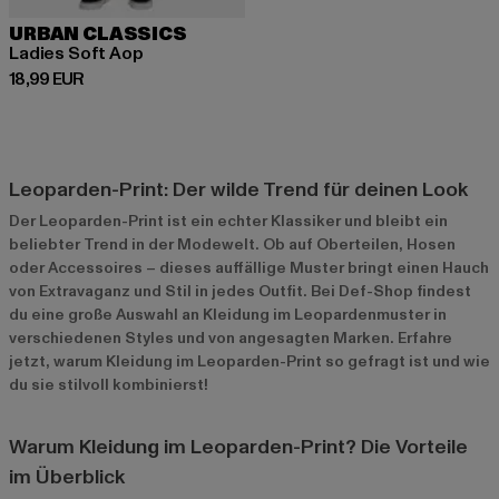
URBAN CLASSICS
Ladies Soft Aop
Derzeitiger Preis: 18,99 EUR
18,99 EUR
Leoparden-Print: Der wilde Trend für deinen Look
Der Leoparden-Print ist ein echter Klassiker und bleibt ein
beliebter Trend in der Modewelt. Ob auf Oberteilen, Hosen
oder Accessoires – dieses auffällige Muster bringt einen Hauch
von Extravaganz und Stil in jedes Outfit. Bei Def-Shop findest
du eine große Auswahl an Kleidung im Leopardenmuster in
verschiedenen Styles und von angesagten Marken. Erfahre
jetzt, warum Kleidung im Leoparden-Print so gefragt ist und wie
du sie stilvoll kombinierst!
Warum Kleidung im Leoparden-Print? Die Vorteile
im Überblick