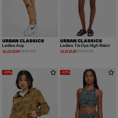
URBAN CLASSICS
URBAN CLASSICS
Ladies Aop
Ladies Tie Dye High Waist
Derzeitiger Preis: 14,00 EUR
Aktionspreis: 34,99 EUR
Derzeitiger Preis: 14,10 EUR
Aktionspreis: 
14,00 EUR
34,99 EUR
14,10 EUR
29,99 EUR
-43%
-53%