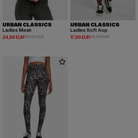
URBAN CLASSICS
URBAN CLASSICS
Ladies Mesh
Ladies Soft Aop
Derzeitiger Preis: 24,89 EUR
Aktionspreis: 29,99 EUR
Derzeitiger Preis: 17,99 EUR
Aktionspreis: 1
24,89 EUR
29,99 EUR
17,99 EUR
19,99 EUR