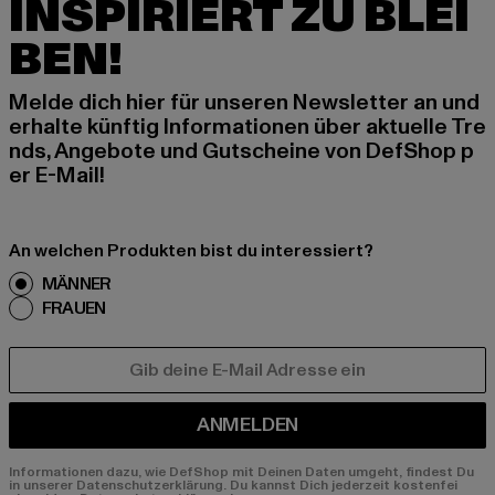
INSPIRIERT ZU BLEI
BEN!
Melde dich hier für unseren Newsletter an und
erhalte künftig Informationen über aktuelle Tre
nds, Angebote und Gutscheine von DefShop p
er E-Mail!
An welchen Produkten bist du interessiert?
MÄNNER
FRAUEN
E-MAIL
ANMELDEN
Informationen dazu, wie DefShop mit Deinen Daten umgeht, findest Du
in unserer Datenschutzerklärung. Du kannst Dich jederzeit kostenfei