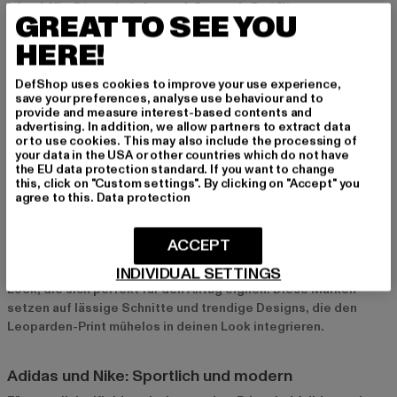
Ideal für Streetstyle und Casual-Outfits
GREAT TO SEE YOU
Der Leoparden-Print passt perfekt zum Streetstyle und zu
HERE!
lässigen Freizeit-Looks. Er verleiht deinem Outfit eine coole
und urbane Note, ohne dabei zu aufdringlich zu wirken. Ob bei
DefShop uses cookies to improve your use experience,
einem Treffen mit Freunden oder einem Stadtbummel –
save your preferences, analyse use behaviour and to
Leopardenmuster geben deinem Look einen Hauch von
provide and measure interest-based contents and
Extravaganz und bleiben dabei dennoch lässig und
advertising. In addition, we allow partners to extract data
or to use cookies. This may also include the processing of
alltagstauglich.
your data in the USA or other countries which do not have
the EU data protection standard. If you want to change
this, click on "Custom settings". By clicking on "Accept" you
Top-Marken für Leoparden-Print-Kleidung bei Def-
agree to this.
Data protection
Shop
ACCEPT
Urban Classics und Only: Trendige Basics
Urban Classics
und
Only
bieten stylische Basics im Leoparden-
INDIVIDUAL SETTINGS
Look, die sich perfekt für den Alltag eignen. Diese Marken
setzen auf lässige Schnitte und trendige Designs, die den
Leoparden-Print mühelos in deinen Look integrieren.
Adidas und Nike: Sportlich und modern