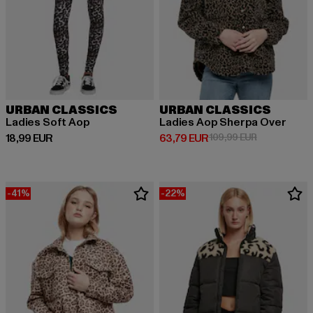
URBAN CLASSICS
URBAN CLASSICS
Ladies Soft Aop
Ladies Aop Sherpa Over
Derzeitiger Preis: 18,99 EUR
Derzeitiger Preis: 63,79 EUR
Aktionspreis
18,99 EUR
63,79 EUR
109,99 EUR
-41%
-22%