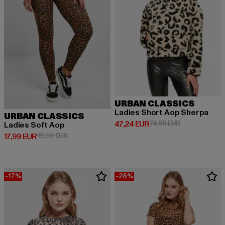
URBAN CLASSICS
Ladies Short Aop Sherpa
URBAN CLASSICS
Derzeitiger Preis: 47,24 EUR
Aktionspreis: 
47,24 EUR
74,99 EUR
Ladies Soft Aop
Derzeitiger Preis: 17,99 EUR
Aktionspreis: 19,99 EUR
17,99 EUR
19,99 EUR
-17%
-28%