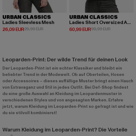
URBAN CLASSICS
URBAN CLASSICS
Ladies Sleevless Mesh
Ladies Short Oversized Aop Sherpa
Derzeitiger Preis: 26,09 EUR
Aktionspreis: 29,99 EUR
Derzeitiger Preis: 60,99 EUR
Aktionspreis:
26,09 EUR
29,99 EUR
60,99 EUR
99,99 EUR
Leoparden-Print: Der wilde Trend für deinen Look
Der Leoparden-Print ist ein echter Klassiker und bleibt ein
beliebter Trend in der Modewelt. Ob auf Oberteilen, Hosen
oder Accessoires – dieses auffällige Muster bringt einen Hauch
von Extravaganz und Stil in jedes Outfit. Bei Def-Shop findest
du eine große Auswahl an Kleidung im Leopardenmuster in
verschiedenen Styles und von angesagten Marken. Erfahre
jetzt, warum Kleidung im Leoparden-Print so gefragt ist und wie
du sie stilvoll kombinierst!
Warum Kleidung im Leoparden-Print? Die Vorteile