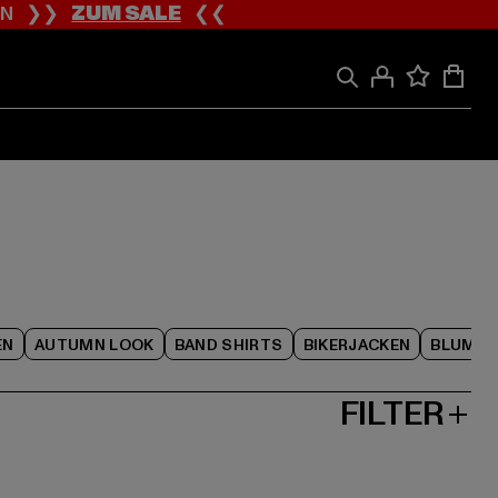
ION ❯❯
ZUM SALE
❮❮
EN
AUTUMN LOOK
BAND SHIRTS
BIKERJACKEN
BLUME
FILTER