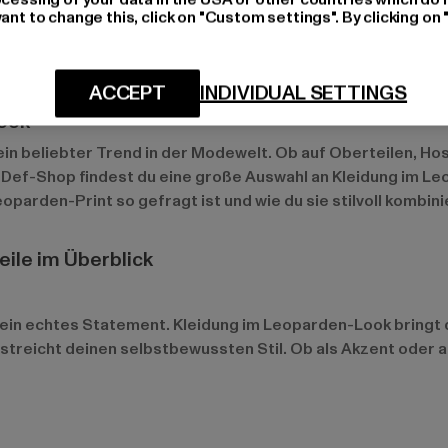
ant to change this, click on "Custom settings". By clicking on 
ACCEPT
INDIVIDUAL SETTINGS
Look
 ein beliebter Trend in der Modewelt. Ob auf Oberteilen, Ho
Bei Def-Shop findest du eine große Auswahl an Kleidung im 
parden-Print so gefragt ist und wie du sie stilvoll kombini
ile im Überblick
st ein echtes Statement. Kleidung im Leoparden-Look bringt
terstreicht deinen selbstbewussten Stil. Ob als Akzent oder