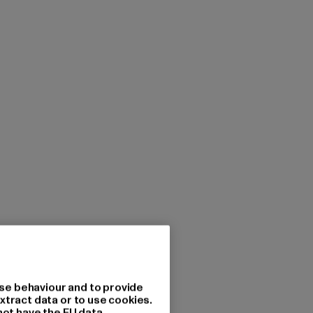
se behaviour and to provide
xtract data or to use cookies.
not have the EU data