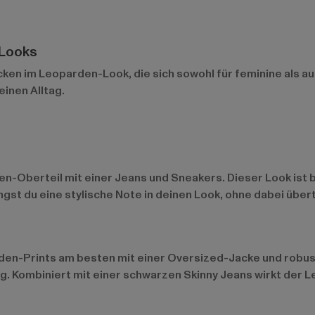
 Looks
cken im Leoparden-Look, die sich sowohl für feminine als auc
inen Alltag.
n-Oberteil mit einer Jeans und Sneakers. Dieser Look ist 
ngst du eine stylische Note in deinen Look, ohne dabei über
rden-Prints am besten mit einer Oversized-Jacke und robus
lung. Kombiniert mit einer schwarzen Skinny Jeans wirkt de