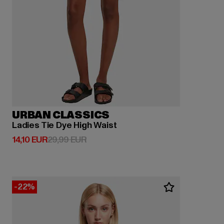
URBAN CLASSICS
Ladies Tie Dye High Waist
Derzeitiger Preis: 14,10 EUR
Aktionspreis: 29,99 EUR
14,10 EUR
29,99 EUR
-22%