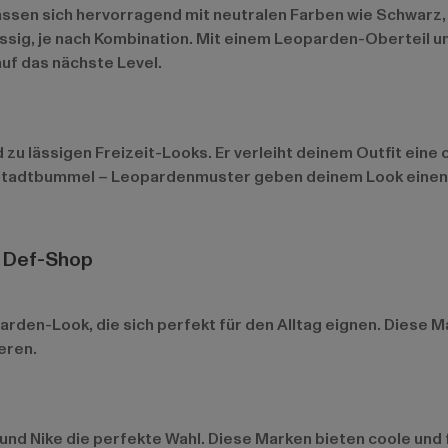
lassen sich hervorragend mit neutralen Farben wie Schwarz
ässig, je nach Kombination. Mit einem Leoparden-Oberteil 
auf das nächste Level.
u lässigen Freizeit-Looks. Er verleiht deinem Outfit eine 
 Stadtbummel – Leopardenmuster geben deinem Look einen 
i Def-Shop
arden-Look, die sich perfekt für den Alltag eignen. Diese 
eren.
und
Nike
die perfekte Wahl. Diese Marken bieten coole und 