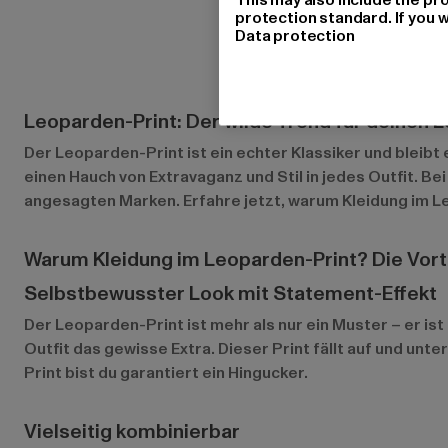
protection standard. If you w
Data protection
Leoparden-Print: Der wilde Trend für deinen 
Der Leoparden-Print ist ein echter Klassiker und bleibt
einen Hauch von Extravaganz und Stil in jedes Outfit. 
angesagten Marken. Erfahre jetzt, warum Kleidung im Leo
Warum Kleidung im Leoparden-Print? Die Vorte
Selbstbewusster Look mit Statement-Effekt
Der Leoparden-Print ist mehr als nur ein Muster – er i
Outfit das gewisse Extra. Dieser Print fällt auf und un
Print bist du garantiert ein Hingucker.
Vielseitig kombinierbar