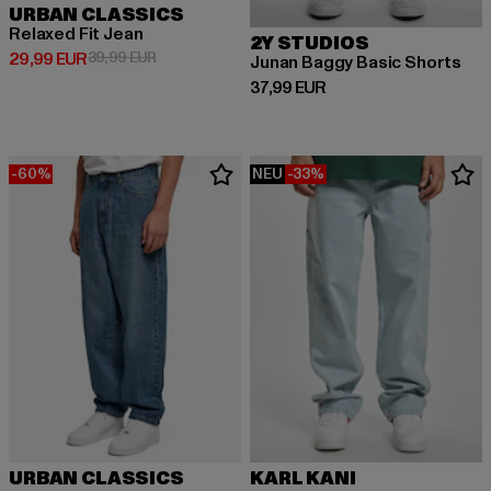
URBAN CLASSICS
Relaxed Fit Jean
2Y STUDIOS
Derzeitiger Preis: 29,99 EUR
Aktionspreis: 39,99 EUR
29,99 EUR
39,99 EUR
Junan Baggy Basic Shorts
Derzeitiger Preis: 37,99 EUR
37,99 EUR
-60%
NEU
-33%
URBAN CLASSICS
KARL KANI