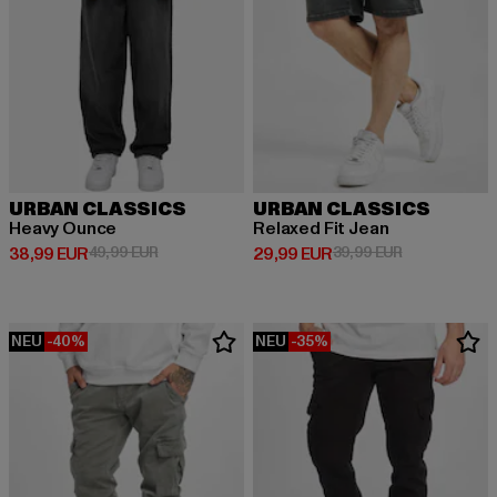
URBAN CLASSICS
URBAN CLASSICS
Heavy Ounce
Relaxed Fit Jean
Derzeitiger Preis: 38,99 EUR
Aktionspreis: 49,99 EUR
Derzeitiger Preis: 29,99 EUR
Aktionspreis:
38,99 EUR
49,99 EUR
29,99 EUR
39,99 EUR
NEU
-40%
NEU
-35%