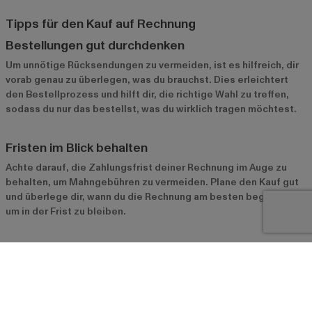
Tipps für den Kauf auf Rechnung
Bestellungen gut durchdenken
Um unnötige Rücksendungen zu vermeiden, ist es hilfreich, dir
vorab genau zu überlegen, was du brauchst. Dies erleichtert
den Bestellprozess und hilft dir, die richtige Wahl zu treffen,
sodass du nur das bestellst, was du wirklich tragen möchtest.
Fristen im Blick behalten
Achte darauf, die Zahlungsfrist deiner Rechnung im Auge zu
behalten, um Mahngebühren zu vermeiden. Plane den Kauf gut
und überlege dir, wann du die Rechnung am besten begleichst,
um in der Frist zu bleiben.
Vorzüge des Rechnungskaufs für besondere
Anlässe nutzen
Der Rechnungskauf eignet sich besonders gut, wenn du für
einen besonderen Anlass shoppen möchtest. Bestelle mehrere