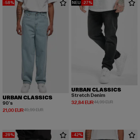
-58%
NEU
-27%
URBAN CLASSICS
Stretch Denim
URBAN CLASSICS
Derzeitiger Preis: 32,84 EUR
Aktionspreis:
32,84 EUR
44,99 EUR
90‘s
Derzeitiger Preis: 21,00 EUR
Aktionspreis: 49,99 EUR
21,00 EUR
49,99 EUR
-28%
-42%