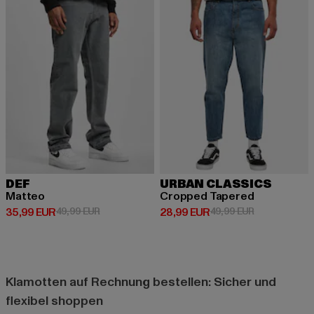
DEF
URBAN CLASSICS
Matteo
Cropped Tapered
Derzeitiger Preis: 35,99 EUR
Aktionspreis: 49,99 EUR
Derzeitiger Preis: 28,99 EUR
Aktionspreis:
35,99 EUR
49,99 EUR
28,99 EUR
49,99 EUR
Klamotten auf Rechnung bestellen: Sicher und
flexibel shoppen