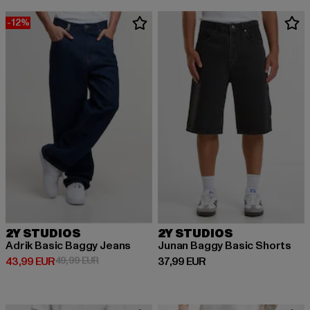
-12%
2Y STUDIOS
2Y STUDIOS
Adrik Basic Baggy Jeans
Junan Baggy Basic Shorts
Derzeitiger Preis: 43,99 EUR
Aktionspreis: 49,99 EUR
Derzeitiger Preis: 37,99 EUR
43,99 EUR
49,99 EUR
37,99 EUR