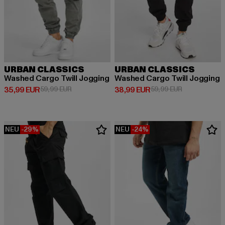
URBAN CLASSICS
URBAN CLASSICS
Washed Cargo Twill Jogging
Washed Cargo Twill Jogging
Derzeitiger Preis: 35,99 EUR
Aktionspreis: 59,99 EUR
Derzeitiger Preis: 38,99 EUR
Aktionspreis:
35,99 EUR
59,99 EUR
38,99 EUR
59,99 EUR
NEU
-29%
NEU
-24%