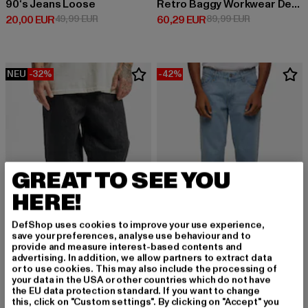
90‘s Jeans Loose
Retro Baggy Workwear Denim Loose Fit
Derzeitiger Preis: 20,00 EUR
Aktionspreis: 49,99 EUR
Derzeitiger Preis: 60,29 EUR
Aktionspreis:
20,00 EUR
49,99 EUR
60,29 EUR
89,99 EUR
NEU
-32%
-42%
GREAT TO SEE YOU
HERE!
DefShop uses cookies to improve your use experience,
save your preferences, analyse use behaviour and to
provide and measure interest-based contents and
advertising. In addition, we allow partners to extract data
URBAN CLASSICS
URBAN CLASSICS
or to use cookies. This may also include the processing of
90‘s
Heavy Ounce
your data in the USA or other countries which do not have
the EU data protection standard. If you want to change
Derzeitiger Preis: 33,99 EUR
Aktionspreis: 49,99 EUR
Derzeitiger Preis: 28,99 EUR
Aktionspreis:
33,99 EUR
49,99 EUR
28,99 EUR
49,99 EUR
this, click on "Custom settings". By clicking on "Accept" you