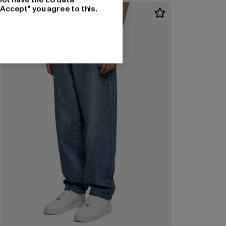
"Accept" you agree to this.
-60%