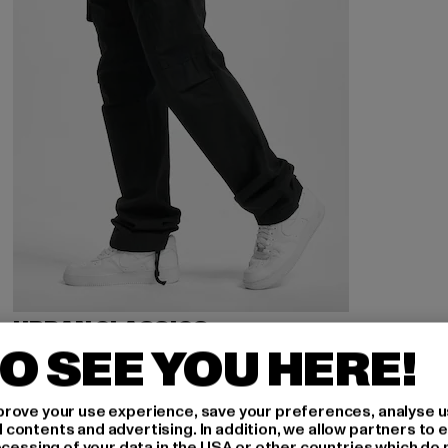
URBAN CLASSICS
Camouflage Cargo Pants
O SEE YOU HERE!
Derzeitiger Preis: 39,04 EUR
Aktionspreis: 54,99 EUR
39,04 EUR
54,99 EUR
rove your use experience, save your preferences, analyse u
ontents and advertising. In addition, we allow partners to e
ocessing of your data in the USA or other countries which do 