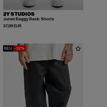
2Y STUDIOS
Junan Baggy Basic Shorts
Derzeitiger Preis: 37,99 EUR
37,99 EUR
NEU
-32%