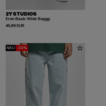
2Y STUDIOS
Eren Basic Wide Baggy
Derzeitiger Preis: 45,99 EUR
45,99 EUR
NEU
-33%