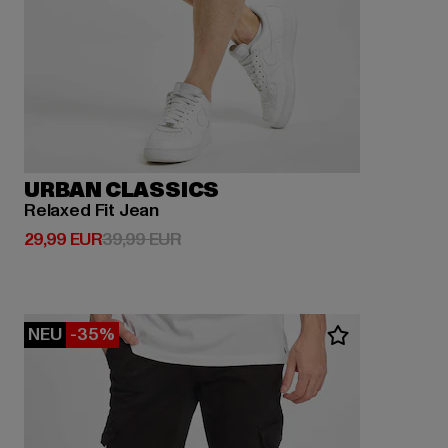
URBAN CLASSICS
Relaxed Fit Jean
Derzeitiger Preis: 29,99 EUR
Aktionspreis: 39,99 EUR
29,99 EUR
39,99 EUR
NEU
-35%