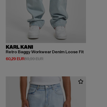
KARL KANI
Retro Baggy Workwear Denim Loose Fit
Derzeitiger Preis: 60,29 EUR
Aktionspreis: 89,99 EUR
60,29 EUR
89,99 EUR