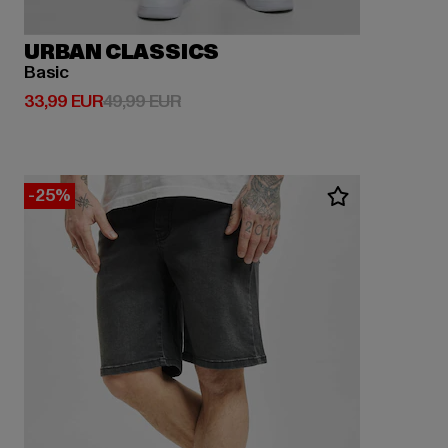
URBAN CLASSICS
Basic
Derzeitiger Preis: 33,99 EUR
Aktionspreis: 49,99 EUR
33,99 EUR
49,99 EUR
-25%