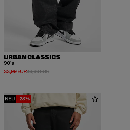
URBAN CLASSICS
90‘s
Derzeitiger Preis: 33,99 EUR
Aktionspreis: 49,99 EUR
33,99 EUR
49,99 EUR
NEU
-28%