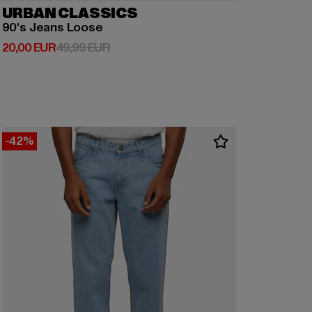
URBAN CLASSICS
90‘s Jeans Loose
Derzeitiger Preis: 20,00 EUR
Aktionspreis: 49,99 EUR
20,00 EUR
49,99 EUR
-42%