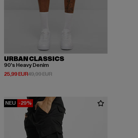
URBAN CLASSICS
90's Heavy Denim
Derzeitiger Preis: 25,99 EUR
Aktionspreis: 49,99 EUR
25,99 EUR
49,99 EUR
NEU
-29%