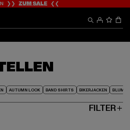
ION ❯❯
ZUM SALE
❮❮
TELLEN
EN
AUTUMN LOOK
BAND SHIRTS
BIKERJACKEN
BLUME
FILTER