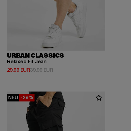
URBAN CLASSICS
Relaxed Fit Jean
Derzeitiger Preis: 29,99 EUR
Aktionspreis: 39,99 EUR
29,99 EUR
39,99 EUR
NEU
-29%