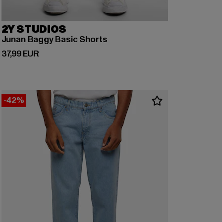
2Y STUDIOS
Junan Baggy Basic Shorts
Derzeitiger Preis: 37,99 EUR
37,99 EUR
-42%