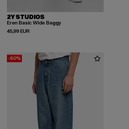
2Y STUDIOS
Eren Basic Wide Baggy
Derzeitiger Preis: 45,99 EUR
45,99 EUR
-60%