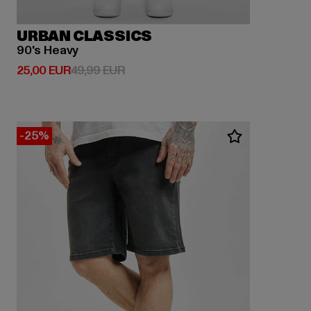
URBAN CLASSICS
90's Heavy
Derzeitiger Preis: 25,00 EUR
Aktionspreis: 49,99 EUR
25,00 EUR
49,99 EUR
-25%