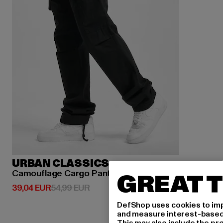
URBAN CLASSICS
Camouflage Cargo Pants
GREAT T
Derzeitiger Preis: 39,04 EUR
Aktionspreis: 54,99 EUR
39,04 EUR
54,99 EUR
DefShop uses cookies to imp
and measure interest-based c
This may also include the pr