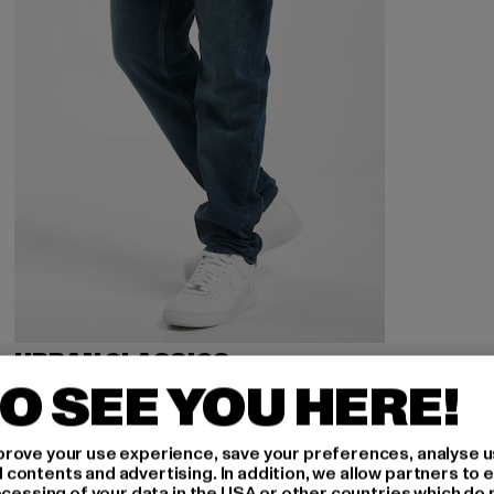
URBAN CLASSICS
Stretch Denim
O SEE YOU HERE!
Derzeitiger Preis: 34,19 EUR
Aktionspreis: 44,99 EUR
34,19 EUR
44,99 EUR
rove your use experience, save your preferences, analyse u
ontents and advertising. In addition, we allow partners to e
ocessing of your data in the USA or other countries which do 