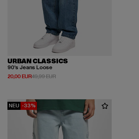
URBAN CLASSICS
90‘s Jeans Loose
Derzeitiger Preis: 20,00 EUR
Aktionspreis: 49,99 EUR
20,00 EUR
49,99 EUR
NEU
-33%