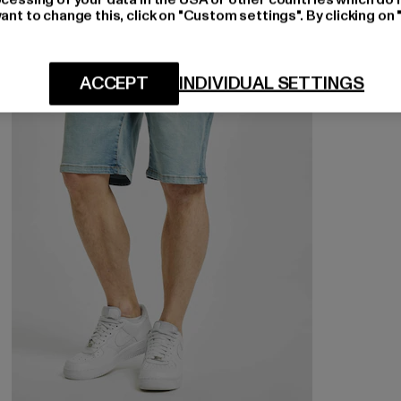
ant to change this, click on "Custom settings". By clicking on 
-25%
ACCEPT
INDIVIDUAL SETTINGS