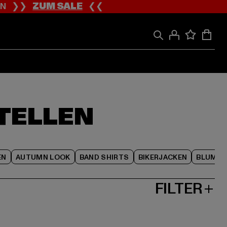
ION ❯❯
ZUM SALE
❮❮
TELLEN
EN
AUTUMN LOOK
BAND SHIRTS
BIKERJACKEN
BLUME
FILTER