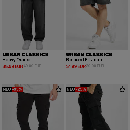
URBAN CLASSICS
URBAN CLASSICS
Heavy Ounce
Relaxed Fit Jean
Derzeitiger Preis: 38,99 EUR
Aktionspreis: 49,99 EUR
Derzeitiger Preis: 31,99 EUR
Aktionspreis: 
38,99 EUR
49,99 EUR
31,99 EUR
39,99 EUR
NEU
-35%
NEU
-29%