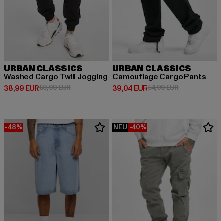
URBAN CLASSICS
URBAN CLASSICS
Washed Cargo Twill Jogging
Camouflage Cargo Pants
Derzeitiger Preis: 38,99 EUR
Aktionspreis: 59,99 EUR
Derzeitiger Preis: 39,04 EUR
Aktionspreis:
38,99 EUR
59,99 EUR
39,04 EUR
54,99 EUR
-48%
NEU
-40%