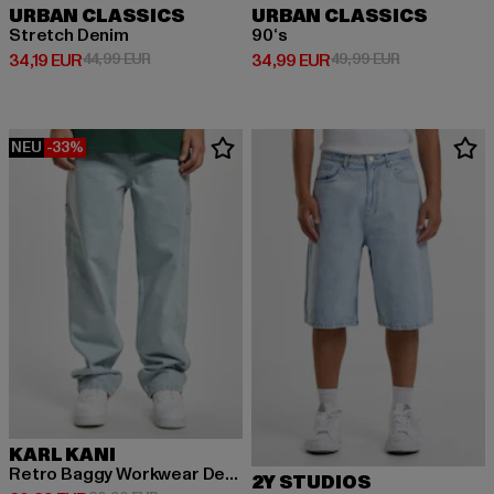
URBAN CLASSICS
URBAN CLASSICS
Stretch Denim
90‘s
Derzeitiger Preis: 34,19 EUR
Aktionspreis: 44,99 EUR
Derzeitiger Preis: 34,99 EUR
Aktionspreis:
34,19 EUR
44,99 EUR
34,99 EUR
49,99 EUR
NEU
-33%
KARL KANI
Retro Baggy Workwear Denim Loose Fit
2Y STUDIOS