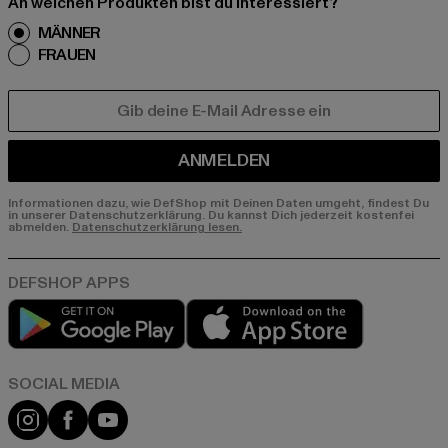
An welchen Produkten bist du interessiert?
MÄNNER
FRAUEN
E-MAIL
ANMELDEN
Informationen dazu, wie DefShop mit Deinen Daten umgeht, findest Du
in unserer Datenschutzerklärung. Du kannst Dich jederzeit kostenfei
abmelden.
Datenschutzerklärung lesen.
Play market
App store
Instagram
Facebook
YouTube