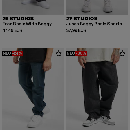
2Y STUDIOS
2Y STUDIOS
Eren Basic Wide Baggy
Junan Baggy Basic Shorts
Derzeitiger Preis: 47,49 EUR
Derzeitiger Preis: 37,99 EUR
47,49 EUR
37,99 EUR
NEU
-24%
NEU
-30%