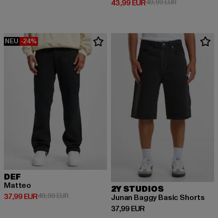
Derzeitiger Preis: 43,99 EUR
Aktionspreis:
43,99 EUR
49,99 EUR
NEU
-24%
DEF
Matteo
2Y STUDIOS
Derzeitiger Preis: 37,99 EUR
Aktionspreis: 49,99 EUR
37,99 EUR
49,99 EUR
Junan Baggy Basic Shorts
Derzeitiger Preis: 37,99 EUR
37,99 EUR