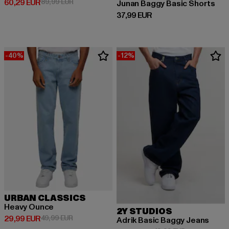
Derzeitiger Preis: 60,29 EUR
Aktionspreis: 89,99 EUR
60,29 EUR
89,99 EUR
Junan Baggy Basic Shorts
Derzeitiger Preis: 37,99 EUR
37,99 EUR
-40%
-12%
URBAN CLASSICS
Heavy Ounce
2Y STUDIOS
Derzeitiger Preis: 29,99 EUR
Aktionspreis: 49,99 EUR
29,99 EUR
49,99 EUR
Adrik Basic Baggy Jeans