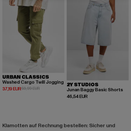
URBAN CLASSICS
Washed Cargo Twill Jogging
2Y STUDIOS
Derzeitiger Preis: 37,19 EUR
Aktionspreis: 59,99 EUR
37,19 EUR
59,99 EUR
Junan Baggy Basic Shorts
Derzeitiger Preis: 46,54 EUR
46,54 EUR
Klamotten auf Rechnung bestellen: Sicher und