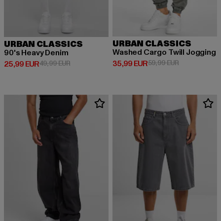
URBAN CLASSICS
URBAN CLASSICS
Washed Cargo Twill Jogging
90's Heavy Denim
Derzeitiger Preis: 35,99 EUR
Aktionspreis:
35,99 EUR
59,99 EUR
Derzeitiger Preis: 25,99 EUR
Aktionspreis: 49,99 EUR
25,99 EUR
49,99 EUR