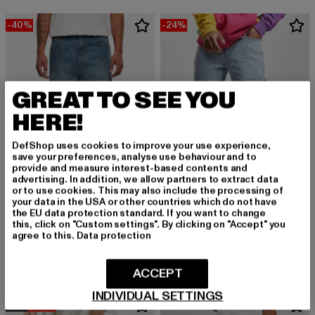
-40%
-24%
GREAT TO SEE YOU
HERE!
DefShop uses cookies to improve your use experience,
save your preferences, analyse use behaviour and to
provide and measure interest-based contents and
advertising. In addition, we allow partners to extract data
or to use cookies. This may also include the processing of
your data in the USA or other countries which do not have
the EU data protection standard. If you want to change
URBAN CLASSICS
KARL KANI
this, click on "Custom settings". By clicking on "Accept" you
Cropped Tapered
KMI-PL063-090-13 KK Retro Baggy Workwear Denim
agree to this.
Data protection
Derzeitiger Preis: 29,99 EUR
Aktionspreis: 49,99 EUR
Derzeitiger Preis: 68,39 EUR
Aktionspreis:
29,99 EUR
49,99 EUR
68,39 EUR
89,99 EUR
ACCEPT
INDIVIDUAL SETTINGS
NEU
-38%