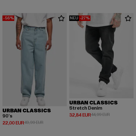
-56%
NEU
-27%
URBAN CLASSICS
Stretch Denim
URBAN CLASSICS
Derzeitiger Preis: 32,84 EUR
Aktionspreis:
32,84 EUR
44,99 EUR
90‘s
Derzeitiger Preis: 22,00 EUR
Aktionspreis: 49,99 EUR
22,00 EUR
49,99 EUR