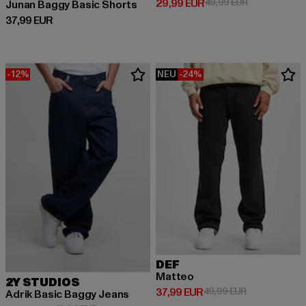
Derzeitiger Preis: 29,99 EUR
Aktionspreis:
29,99 EUR
49,99 EUR
Junan Baggy Basic Shorts
Derzeitiger Preis: 37,99 EUR
37,99 EUR
-12%
NEU
-24%
DEF
Matteo
2Y STUDIOS
Derzeitiger Preis: 37,99 EUR
Aktionspreis:
37,99 EUR
49,99 EUR
Adrik Basic Baggy Jeans