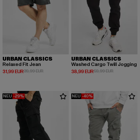
URBAN CLASSICS
URBAN CLASSICS
Relaxed Fit Jean
Washed Cargo Twill Jogging
Derzeitiger Preis: 31,99 EUR
Aktionspreis: 39,99 EUR
Derzeitiger Preis: 38,99 EUR
Aktionspreis:
31,99 EUR
39,99 EUR
38,99 EUR
59,99 EUR
NEU
-29%
NEU
-40%