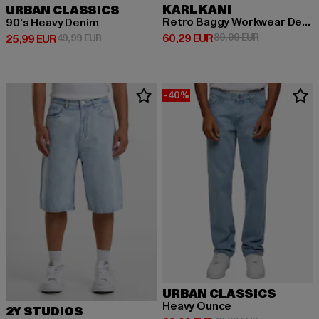
KARL KANI
URBAN CLASSICS
Retro Baggy Workwear Denim Loose Fit
90's Heavy Denim
Derzeitiger Preis: 60,29 EUR
Aktionspreis:
60,29 EUR
89,99 EUR
Derzeitiger Preis: 25,99 EUR
Aktionspreis: 49,99 EUR
25,99 EUR
49,99 EUR
-40%
URBAN CLASSICS
Heavy Ounce
2Y STUDIOS