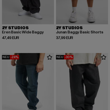
2Y STUDIOS
2Y STUDIOS
Eren Basic Wide Baggy
Junan Baggy Basic Shorts
Derzeitiger Preis: 47,49 EUR
Derzeitiger Preis: 37,99 EUR
47,49 EUR
37,99 EUR
NEU
-24%
NEU
-30%