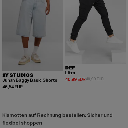
DEF
Litra
2Y STUDIOS
Derzeitiger Preis: 40,99 EUR
Aktionspreis:
40,99 EUR
49,99 EUR
Junan Baggy Basic Shorts
Derzeitiger Preis: 46,54 EUR
46,54 EUR
Klamotten auf Rechnung bestellen: Sicher und
flexibel shoppen