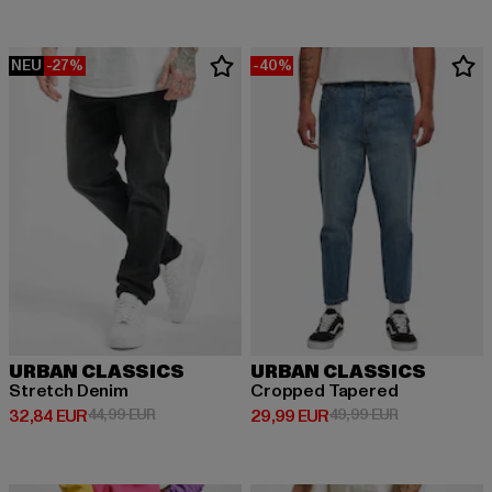
NEU
-27%
-40%
URBAN CLASSICS
URBAN CLASSICS
Stretch Denim
Cropped Tapered
Derzeitiger Preis: 32,84 EUR
Aktionspreis: 44,99 EUR
Derzeitiger Preis: 29,99 EUR
Aktionspreis:
32,84 EUR
44,99 EUR
29,99 EUR
49,99 EUR