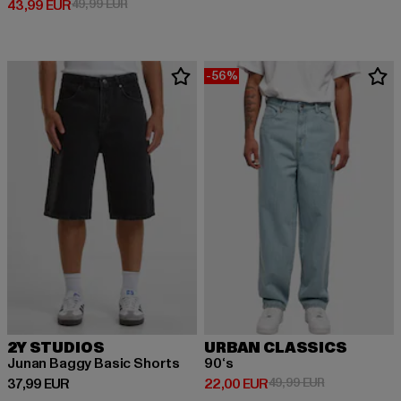
Derzeitiger Preis: 43,99 EUR
Aktionspreis: 49,99 EUR
43,99 EUR
49,99 EUR
-56%
2Y STUDIOS
URBAN CLASSICS
Junan Baggy Basic Shorts
90‘s
Derzeitiger Preis: 37,99 EUR
Derzeitiger Preis: 22,00 EUR
Aktionspreis:
37,99 EUR
22,00 EUR
49,99 EUR