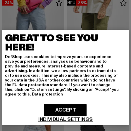
-24%
NEU
-38%
GREAT TO SEE YOU
HERE!
DefShop uses cookies to improve your use experience,
save your preferences, analyse use behaviour and to
provide and measure interest-based contents and
advertising. In addition, we allow partners to extract data
or to use cookies. This may also include the processing of
your data in the USA or other countries which do not have
KARL KANI
URBAN CLASSICS
the EU data protection standard. If you want to change
KMI-PL063-090-13 KK Retro Baggy Workwear Denim
Washed Cargo Twill Jogging
this, click on "Custom settings". By clicking on "Accept" you
agree to this.
Data protection
Derzeitiger Preis: 68,39 EUR
Aktionspreis: 89,99 EUR
Derzeitiger Preis: 37,19 EUR
Aktionspreis: 
68,39 EUR
89,99 EUR
37,19 EUR
59,99 EUR
ACCEPT
INDIVIDUAL SETTINGS
NEU
-18%