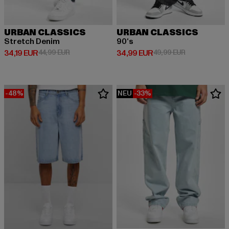
URBAN CLASSICS
URBAN CLASSICS
Stretch Denim
90‘s
Derzeitiger Preis: 34,19 EUR
Aktionspreis: 44,99 EUR
Derzeitiger Preis: 34,99 EUR
Aktionspreis:
34,19 EUR
44,99 EUR
34,99 EUR
49,99 EUR
-48%
NEU
-33%