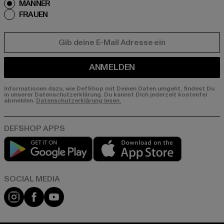
MÄNNER
FRAUEN
E-MAIL
ANMELDEN
Informationen dazu, wie DefShop mit Deinen Daten umgeht, findest Du
in unserer Datenschutzerklärung. Du kannst Dich jederzeit kostenfei
abmelden.
Datenschutzerklärung lesen.
Play market
App store
Instagram
Facebook
YouTube