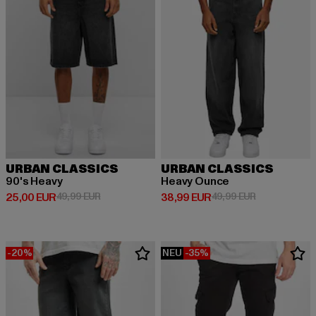
URBAN CLASSICS
URBAN CLASSICS
90's Heavy
Heavy Ounce
Derzeitiger Preis: 25,00 EUR
Aktionspreis: 49,99 EUR
Derzeitiger Preis: 38,99 EUR
Aktionspreis:
25,00 EUR
49,99 EUR
38,99 EUR
49,99 EUR
-20%
NEU
-35%