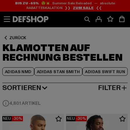
BIS ZU -65%
😲💥 Summer Sale Reloaded — absolute
Zum
Zum
Zum
RABATTESKALATION ❯❯
ZUM SALE
❮❮
Inhalt
Fußzeile
Produktraster
springen
springen
springen
ZURÜCK
KLAMOTTEN AUF
RECHNUNG BESTELLEN
ADIDAS NMD
ADIDAS STAN SMITH
ADIDAS SWIFT RUN
SORTIEREN
FILTER
BELIEBTESTE
4,801 ARTIKEL
NEU
-30%
NEU
-30%