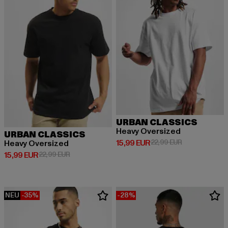
URBAN CLASSICS
Heavy Oversized
URBAN CLASSICS
Derzeitiger Preis: 15,99 EUR
Aktionspreis: 
15,99 EUR
22,99 EUR
Heavy Oversized
Derzeitiger Preis: 15,99 EUR
Aktionspreis: 22,99 EUR
15,99 EUR
22,99 EUR
NEU
-35%
-28%