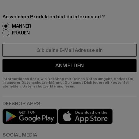
An welchen Produkten bist du interessiert?
MÄNNER
FRAUEN
E-MAIL
ANMELDEN
Informationen dazu, wie DefShop mit Deinen Daten umgeht, findest Du
in unserer Datenschutzerklärung. Du kannst Dich jederzeit kostenfei
abmelden.
Datenschutzerklärung lesen.
Play market
App store