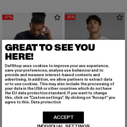
-27%
-25%
GREAT TO SEE YOU
HERE!
DefShop uses cookies to improve your use experience,
save your preferences, analyse use behaviour and to
provide and measure interest-based contents and
advertising. In addition, we allow partners to extract data
or to use cookies. This may also include the processing of
your data in the USA or other countries which do not have
the EU data protection standard. If you want to change
URBAN CLASSICS
this, click on "Custom settings". By clicking on "Accept" you
Basic
agree to this.
Data protection
MISTER TEE
Derzeitiger Preis: 10,94 EUR
Aktionspreis: 14,99 EUR
10,94 EUR
14,99 EUR
True Warrior Oversize Tee
Derzeitiger Preis: 18,74 EUR
Aktionspreis: 
18,74 EUR
24,99 EUR
ACCEPT
INDIVIDUAL SETTINGS