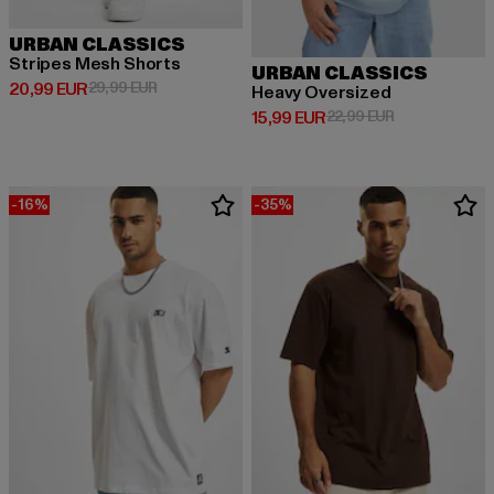
URBAN CLASSICS
Stripes Mesh Shorts
URBAN CLASSICS
Derzeitiger Preis: 20,99 EUR
Aktionspreis: 29,99 EUR
20,99 EUR
29,99 EUR
Heavy Oversized
Derzeitiger Preis: 15,99 EUR
Aktionspreis: 
15,99 EUR
22,99 EUR
-16%
-35%