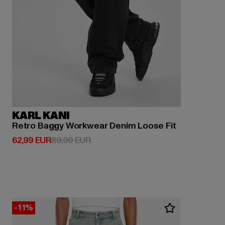
KARL KANI
Retro Baggy Workwear Denim Loose Fit
Derzeitiger Preis: 62,99 EUR
Aktionspreis: 89,99 EUR
62,99 EUR
89,99 EUR
-11%