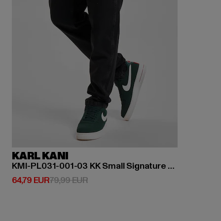
KARL KANI
KMI-PL031-001-03 KK Small Signature Tapered Five Pocket Denim
Derzeitiger Preis: 64,79 EUR
Aktionspreis: 79,99 EUR
64,79 EUR
79,99 EUR