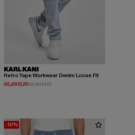
KARL KANI
Retro Tape Workwear Denim Loose Fit
Derzeitiger Preis: 65,69 EUR
Aktionspreis: 89,99 EUR
65,69 EUR
89,99 EUR
-10%