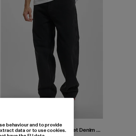
KARL KANI
se behaviour and to provide
KK Small Signature Five Pocket Denim Vintage Baggy
xtract data or to use cookies.
not have the EU data