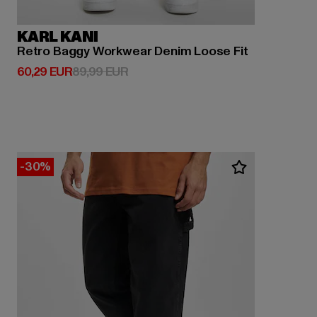
KARL KANI
Retro Baggy Workwear Denim Loose Fit
Derzeitiger Preis: 60,29 EUR
Aktionspreis: 89,99 EUR
60,29 EUR
89,99 EUR
-30%