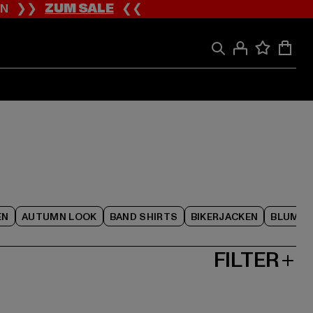
ION ❯❯
ZUM SALE
❮❮
EN
AUTUMN LOOK
BAND SHIRTS
BIKERJACKEN
BLUME
FILTER