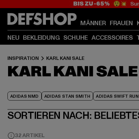
BIS ZU -65%
😲💥 Sum
MÄNNER
FRAUEN
NEU
BEKLEIDUNG
SCHUHE
ACCESSOIRES
INSPIRATION
KARL KANI SALE
KARL KANI SALE
ADIDAS NMD
ADIDAS STAN SMITH
ADIDAS SWIFT RUN
SORTIEREN NACH:
BELIEBTE
32 ARTIKEL