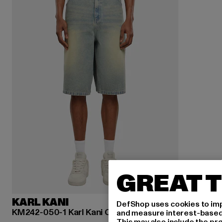
GREAT T
KARL KANI
DefShop uses cookies to imp
KM242-050-1 Karl Kani OG Denim Baggy Jorts
and measure interest-based c
This may also include the pr