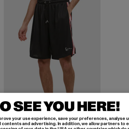
O SEE YOU HERE!
rove your use experience, save your preferences, analyse u
ontents and advertising. In addition, we allow partners to e
ocessing of your data in the USA or other countries which do 