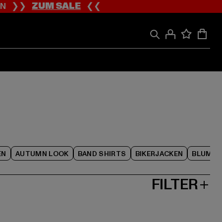
ION ❯❯
ZUM SALE
❮❮
EN
AUTUMN LOOK
BAND SHIRTS
BIKERJACKEN
BLUME
FILTER