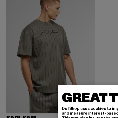
GREAT T
DefShop uses cookies to imp
and measure interest-based c
This may also include the pr