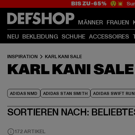
BIS ZU -65%
😲💥 Sum
MÄNNER
FRAUEN
NEU
BEKLEIDUNG
SCHUHE
ACCESSOIRES
INSPIRATION
KARL KANI SALE
KARL KANI SALE
ADIDAS NMD
ADIDAS STAN SMITH
ADIDAS SWIFT RUN
SORTIEREN NACH:
BELIEBTE
172 ARTIKEL