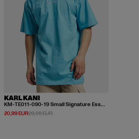
KARL KANI
KM-TE011-090-19 Small Signature Essential Tee
Derzeitiger Preis: 20,99 EUR
Aktionspreis: 29,99 EUR
20,99 EUR
29,99 EUR