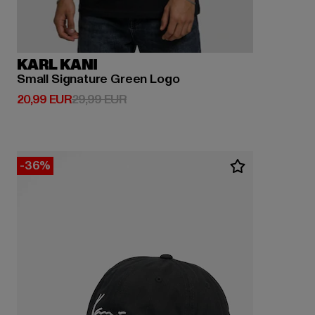
KARL KANI
Small Signature Green Logo
Derzeitiger Preis: 20,99 EUR
Aktionspreis: 29,99 EUR
20,99 EUR
29,99 EUR
-36%