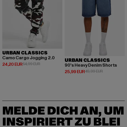
URBAN CLASSICS
Camo Cargo Jogging 2.0
URBAN CLASSICS
Derzeitiger Preis: 24,20 EUR
Aktionspreis: 54,99 EUR
24,20 EUR
54,99 EUR
90's Heavy Denim Shorts
Derzeitiger Preis: 25,99 EUR
Aktionspreis:
25,99 EUR
49,99 EUR
MELDE DICH AN, UM
INSPIRIERT ZU BLEI