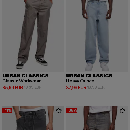
URBAN CLASSICS
URBAN CLASSICS
Classic Workwear
Heavy Ounce
Derzeitiger Preis: 35,99 EUR
Aktionspreis: 49,99 EUR
Derzeitiger Preis: 37,99 EUR
Aktionspreis:
35,99 EUR
49,99 EUR
37,99 EUR
49,99 EUR
-11%
-38%