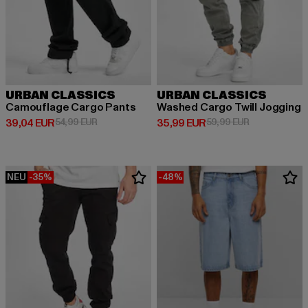
URBAN CLASSICS
URBAN CLASSICS
Camouflage Cargo Pants
Washed Cargo Twill Jogging
Derzeitiger Preis: 39,04 EUR
Aktionspreis: 54,99 EUR
Derzeitiger Preis: 35,99 EUR
Aktionspreis:
39,04 EUR
54,99 EUR
35,99 EUR
59,99 EUR
NEU
-35%
-48%