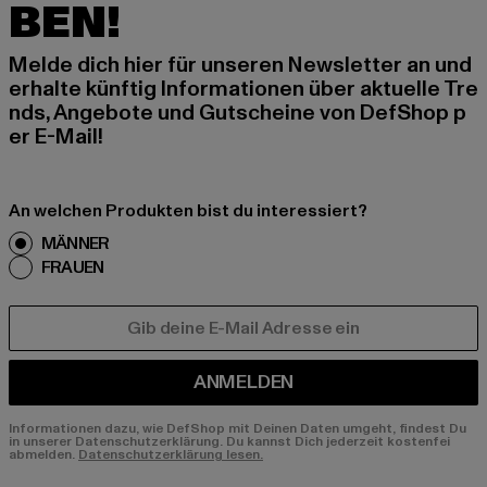
BEN!
Melde dich hier für unseren Newsletter an und
erhalte künftig Informationen über aktuelle Tre
nds, Angebote und Gutscheine von DefShop p
er E-Mail!
An welchen Produkten bist du interessiert?
MÄNNER
FRAUEN
E-MAIL
ANMELDEN
Informationen dazu, wie DefShop mit Deinen Daten umgeht, findest Du
in unserer Datenschutzerklärung. Du kannst Dich jederzeit kostenfei
abmelden.
Datenschutzerklärung lesen.