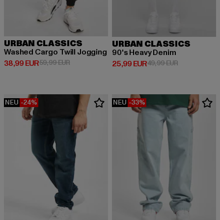
URBAN CLASSICS
URBAN CLASSICS
Washed Cargo Twill Jogging
90's Heavy Denim
Derzeitiger Preis: 38,99 EUR
Aktionspreis: 59,99 EUR
38,99 EUR
59,99 EUR
Derzeitiger Preis: 25,99 EUR
Aktionspreis:
25,99 EUR
49,99 EUR
NEU
-24%
NEU
-33%