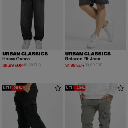
URBAN CLASSICS
URBAN CLASSICS
Heavy Ounce
Relaxed Fit Jean
Derzeitiger Preis: 38,99 EUR
Aktionspreis: 49,99 EUR
Derzeitiger Preis: 31,99 EUR
Aktionspreis: 
38,99 EUR
49,99 EUR
31,99 EUR
39,99 EUR
NEU
-29%
NEU
-40%