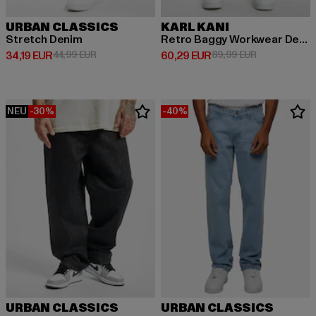
URBAN CLASSICS
KARL KANI
Stretch Denim
Retro Baggy Workwear Denim Loose Fit
Derzeitiger Preis: 34,19 EUR
Aktionspreis: 44,99 EUR
Derzeitiger Preis: 60,29 EUR
Aktionspreis:
34,19 EUR
44,99 EUR
60,29 EUR
89,99 EUR
NEU
-30%
-40%
URBAN CLASSICS
URBAN CLASSICS