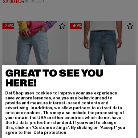
Derzeitiger Preis: 22,00 EUR
Aktionspreis: 49,99 EUR
22,00 EUR
49,99 EUR
-24%
-40%
GREAT TO SEE YOU
HERE!
DefShop uses cookies to improve your use experience,
save your preferences, analyse use behaviour and to
provide and measure interest-based contents and
advertising. In addition, we allow partners to extract data
KARL KANI
URBAN CLASSICS
or to use cookies. This may also include the processing of
KMI-PL063-090-13 KK Retro Baggy Workwear Denim
Cropped Tapered
your data in the USA or other countries which do not have
the EU data protection standard. If you want to change
Derzeitiger Preis: 68,39 EUR
Aktionspreis: 89,99 EUR
Derzeitiger Preis: 29,99 EUR
Aktionspreis:
68,39 EUR
89,99 EUR
29,99 EUR
49,99 EUR
this, click on "Custom settings". By clicking on "Accept" you
agree to this.
Data protection