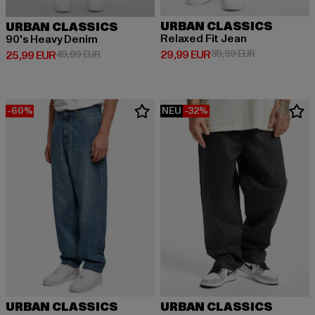
URBAN CLASSICS
URBAN CLASSICS
Relaxed Fit Jean
90's Heavy Denim
Derzeitiger Preis: 29,99 EUR
Aktionspreis:
29,99 EUR
39,99 EUR
Derzeitiger Preis: 25,99 EUR
Aktionspreis: 49,99 EUR
25,99 EUR
49,99 EUR
-60%
NEU
-32%
URBAN CLASSICS
URBAN CLASSICS