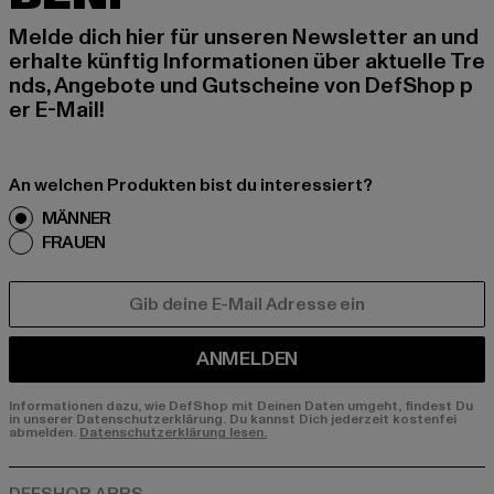
Melde dich hier für unseren Newsletter an und
erhalte künftig Informationen über aktuelle Tre
nds, Angebote und Gutscheine von DefShop p
er E-Mail!
An welchen Produkten bist du interessiert?
MÄNNER
FRAUEN
E-MAIL
ANMELDEN
Informationen dazu, wie DefShop mit Deinen Daten umgeht, findest Du
in unserer Datenschutzerklärung. Du kannst Dich jederzeit kostenfei
abmelden.
Datenschutzerklärung lesen.