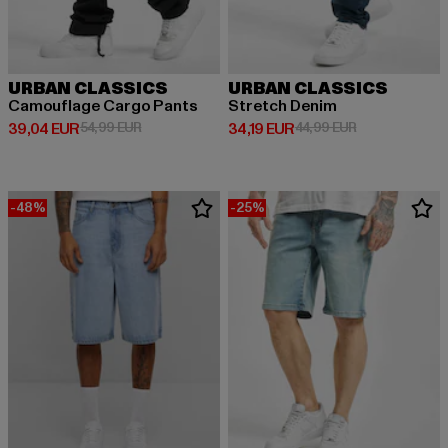
URBAN CLASSICS
URBAN CLASSICS
Camouflage Cargo Pants
Stretch Denim
Derzeitiger Preis: 39,04 EUR
Aktionspreis: 54,99 EUR
Derzeitiger Preis: 34,19 EUR
Aktionspreis: 
39,04 EUR
54,99 EUR
34,19 EUR
44,99 EUR
-48%
-25%