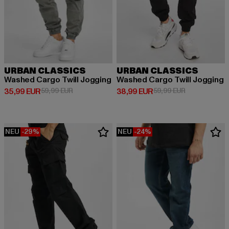
URBAN CLASSICS
URBAN CLASSICS
Washed Cargo Twill Jogging
Washed Cargo Twill Jogging
Derzeitiger Preis: 35,99 EUR
Aktionspreis: 59,99 EUR
Derzeitiger Preis: 38,99 EUR
Aktionspreis:
35,99 EUR
59,99 EUR
38,99 EUR
59,99 EUR
NEU
-29%
NEU
-24%