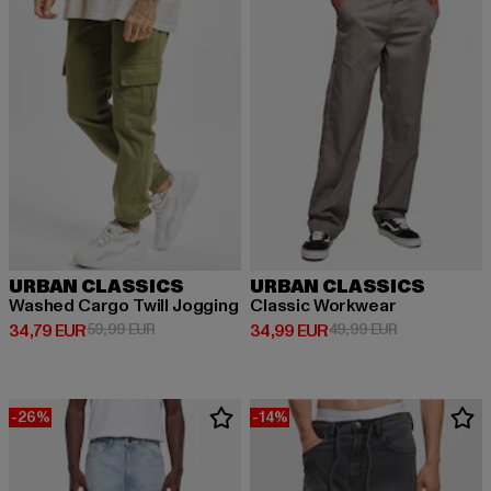
URBAN CLASSICS
URBAN CLASSICS
Washed Cargo Twill Jogging
Classic Workwear
Derzeitiger Preis: 34,79 EUR
Aktionspreis: 59,99 EUR
Derzeitiger Preis: 34,99 EUR
Aktionspreis:
34,79 EUR
59,99 EUR
34,99 EUR
49,99 EUR
-26%
-14%