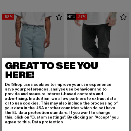
-58%
NEU
-27%
GREAT TO SEE YOU
HERE!
DefShop uses cookies to improve your use experience,
save your preferences, analyse use behaviour and to
provide and measure interest-based contents and
URBAN CLASSICS
advertising. In addition, we allow partners to extract data
Stretch Denim
or to use cookies. This may also include the processing of
URBAN CLASSICS
your data in the USA or other countries which do not have
Derzeitiger Preis: 32,84 EUR
Aktionspreis:
32,84 EUR
44,99 EUR
90‘s
the EU data protection standard. If you want to change
Derzeitiger Preis: 21,00 EUR
Aktionspreis: 49,99 EUR
21,00 EUR
49,99 EUR
this, click on "Custom settings". By clicking on "Accept" you
agree to this.
Data protection