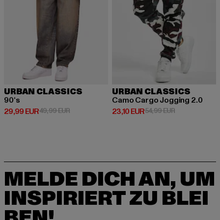
URBAN CLASSICS
URBAN CLASSICS
90‘s
Camo Cargo Jogging 2.0
Derzeitiger Preis: 29,99 EUR
Aktionspreis: 49,99 EUR
Derzeitiger Preis: 23,10 EUR
Aktionspreis: 
29,99 EUR
49,99 EUR
23,10 EUR
54,99 EUR
MELDE DICH AN, UM
INSPIRIERT ZU BLEI
BEN!