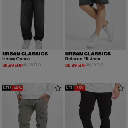
URBAN CLASSICS
URBAN CLASSICS
Heavy Ounce
Relaxed Fit Jean
Derzeitiger Preis: 38,99 EUR
Aktionspreis: 49,99 EUR
Derzeitiger Preis: 29,99 EUR
Aktionspreis:
38,99 EUR
49,99 EUR
29,99 EUR
39,99 EUR
NEU
-40%
NEU
-35%