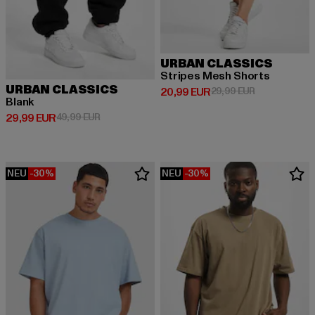
URBAN CLASSICS
Stripes Mesh Shorts
URBAN CLASSICS
Derzeitiger Preis: 20,99 EUR
Aktionspreis:
20,99 EUR
29,99 EUR
Blank
Derzeitiger Preis: 29,99 EUR
Aktionspreis: 49,99 EUR
29,99 EUR
49,99 EUR
NEU
-30%
NEU
-30%