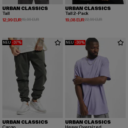
URBAN CLASSICS
URBAN CLASSICS
Tall
Tall 2-Pack
Derzeitiger Preis: 12,99 EUR
Aktionspreis: 19,99 EUR
Derzeitiger Preis: 19,08 EUR
Aktionspreis: 
12,99 EUR
19,99 EUR
19,08 EUR
22,99 EUR
NEU
-37%
NEU
-30%
URBAN CLASSICS
URBAN CLASSICS
Cargo
Heavy Oversized