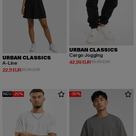
URBAN CLASSICS
Cargo Jogging
URBAN CLASSICS
Derzeitiger Preis: 42,99 EUR
Aktionspreis:
42,99 EUR
59,99 EUR
A-Line
Derzeitiger Preis: 22,11 EUR
Aktionspreis: 27,99 EUR
22,11 EUR
27,99 EUR
NEU
-20%
-30%