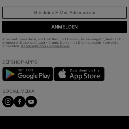
E-MAIL
ANMELDEN
Informationen dazu, wie DefShop mit Deinen Daten umgeht, findest Du
in unserer Datenschutzerklärung. Du kannst Dich jederzeit kostenfei
abmelden.
Datenschutzerklärung lesen.
Play market
App store
Instagram
Facebook
YouTube