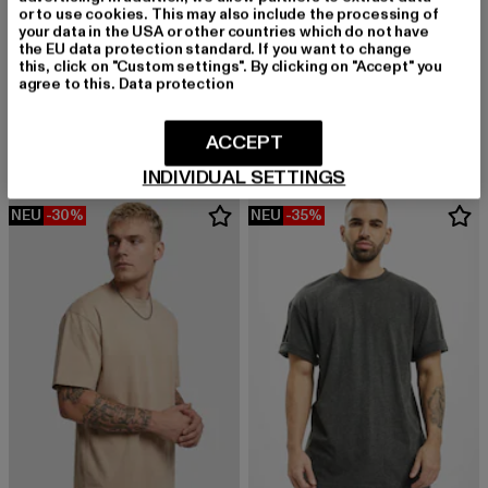
or to use cookies. This may also include the processing of
your data in the USA or other countries which do not have
the EU data protection standard. If you want to change
URBAN CLASSICS
this, click on "Custom settings". By clicking on "Accept" you
Tall Tee
agree to this.
Data protection
URBAN CLASSICS
Derzeitiger Preis: 12,99 EUR
Aktionspreis: 
12,99 EUR
19,99 EUR
Stripes Mesh
Derzeitiger Preis: 26,09 EUR
Aktionspreis: 29,99 EUR
26,09 EUR
29,99 EUR
ACCEPT
INDIVIDUAL SETTINGS
NEU
-30%
NEU
-35%