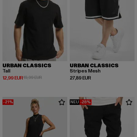
URBAN CLASSICS
URBAN CLASSICS
Tall
Stripes Mesh
Derzeitiger Preis: 12,99 EUR
Aktionspreis: 19,99 EUR
Derzeitiger Preis: 27,89 EUR
12,99 EUR
19,99 EUR
27,89 EUR
-21%
NEU
-28%