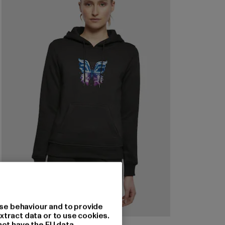
se behaviour and to provide
xtract data or to use cookies.
not have the EU data