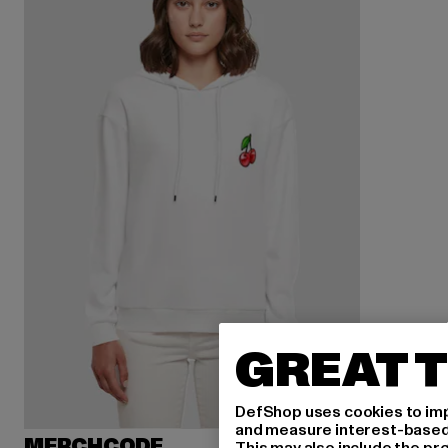
GREAT T
DefShop uses cookies to imp
and measure interest-based c
MERCHCODE
This may also include the pr