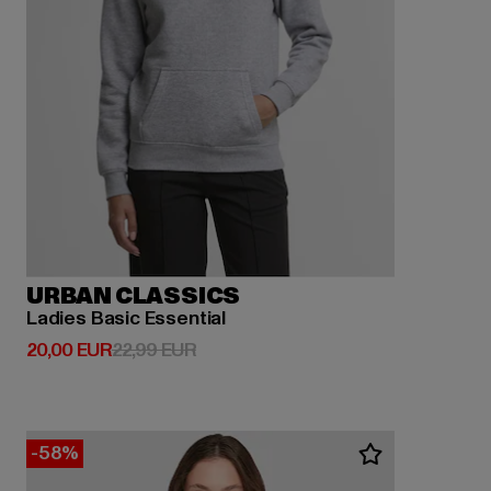
URBAN CLASSICS
Ladies Basic Essential
Derzeitiger Preis: 20,00 EUR
Aktionspreis: 22,99 EUR
20,00 EUR
22,99 EUR
-58%