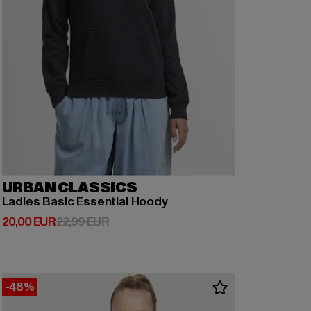
URBAN CLASSICS
Ladies Basic Essential Hoody
Derzeitiger Preis: 20,00 EUR
Aktionspreis: 22,99 EUR
20,00 EUR
22,99 EUR
-48%