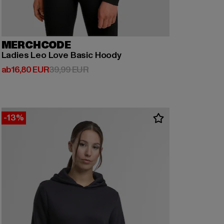
MERCHCODE
Ladies Leo Love Basic Hoody
Derzeitiger Preis: ab 16,80 EUR
Aktionspreis: 39,99 EUR
ab
16,80 EUR
39,99 EUR
-13%