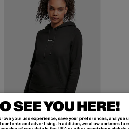
O SEE YOU HERE!
rove your use experience, save your preferences, analyse u
ontents and advertising. In addition, we allow partners to e
ocessing of your data in the USA or other countries which do 