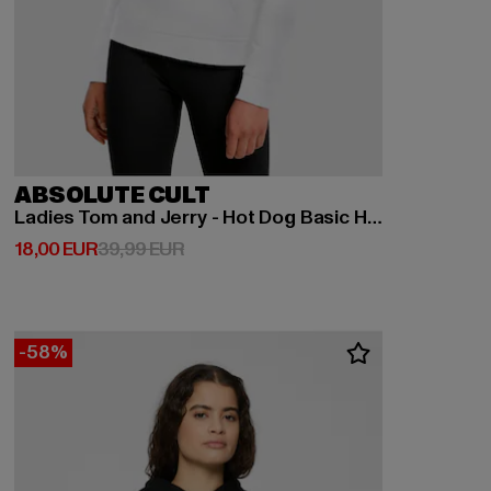
ABSOLUTE CULT
Ladies Tom and Jerry - Hot Dog Basic Hoody
Derzeitiger Preis: 18,00 EUR
Aktionspreis: 39,99 EUR
18,00 EUR
39,99 EUR
-58%