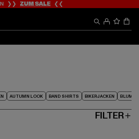
ION ❯❯
ZUM SALE
❮❮
EN
AUTUMN LOOK
BAND SHIRTS
BIKERJACKEN
BLUME
FILTER