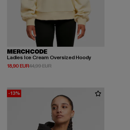
MERCHCODE
Ladies Ice Cream Oversized Hoody
Derzeitiger Preis: 18,90 EUR
Aktionspreis: 44,99 EUR
18,90 EUR
44,99 EUR
-13%