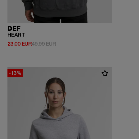
DEF
HEART
Derzeitiger Preis: 23,00 EUR
Aktionspreis: 49,99 EUR
23,00 EUR
49,99 EUR
-13%