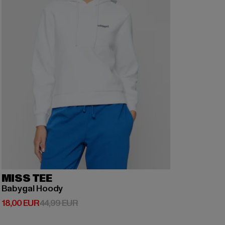
MISS TEE
Babygal Hoody
Derzeitiger Preis: 18,00 EUR
Aktionspreis: 44,99 EUR
18,00 EUR
44,99 EUR