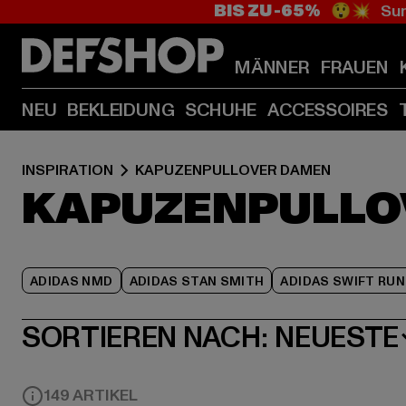
BIS ZU -65%
😲💥 Sum
MÄNNER
FRAUEN
NEU
BEKLEIDUNG
SCHUHE
ACCESSOIRES
INSPIRATION
KAPUZENPULLOVER DAMEN
KAPUZENPULLO
ADIDAS NMD
ADIDAS STAN SMITH
ADIDAS SWIFT RUN
SORTIEREN NACH:
NEUESTE
149 ARTIKEL