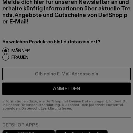
Melde dich hier für unseren Newsletter an und
erhalte künftig Informationen über aktuelle Tre
nds, Angebote und Gutscheine von DefShop p
er E-Mail!
An welchen Produkten bist du interessiert?
MÄNNER
FRAUEN
E-MAIL
ANMELDEN
Informationen dazu, wie DefShop mit Deinen Daten umgeht, findest Du
in unserer Datenschutzerklärung. Du kannst Dich jederzeit kostenfei
abmelden.
Datenschutzerklärung lesen.