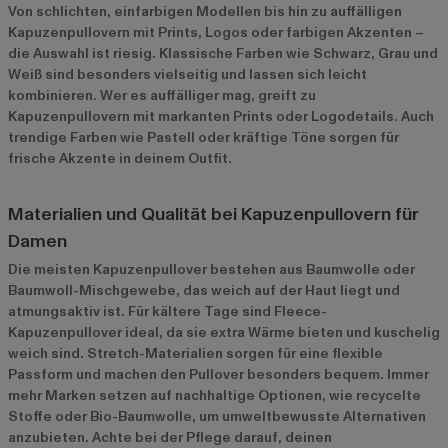
Von schlichten, einfarbigen Modellen bis hin zu auffälligen
Kapuzenpullovern mit Prints, Logos oder farbigen Akzenten –
die Auswahl ist riesig. Klassische Farben wie Schwarz, Grau und
Weiß sind besonders vielseitig und lassen sich leicht
kombinieren. Wer es auffälliger mag, greift zu
Kapuzenpullovern mit markanten Prints oder Logodetails. Auch
trendige Farben wie Pastell oder kräftige Töne sorgen für
frische Akzente in deinem Outfit.
Materialien und Qualität bei Kapuzenpullovern für
Damen
Die meisten Kapuzenpullover bestehen aus Baumwolle oder
Baumwoll-Mischgewebe, das weich auf der Haut liegt und
atmungsaktiv ist. Für kältere Tage sind Fleece-
Kapuzenpullover ideal, da sie extra Wärme bieten und kuschelig
weich sind. Stretch-Materialien sorgen für eine flexible
Passform und machen den Pullover besonders bequem. Immer
mehr Marken setzen auf nachhaltige Optionen, wie recycelte
Stoffe oder Bio-Baumwolle, um umweltbewusste Alternativen
anzubieten. Achte bei der Pflege darauf, deinen