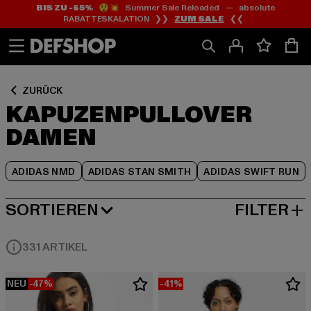
BIS ZU -65%
😲💥 Summer Sale Reloaded — absolute
Zum
Zum
Zum
RABATTESKALATION ❯❯
ZUM SALE
❮❮
Inhalt
Fußzeile
Produktraster
springen
springen
springen
ZURÜCK
KAPUZENPULLOVER
DAMEN
ADIDAS NMD
ADIDAS STAN SMITH
ADIDAS SWIFT RUN
SORTIEREN
FILTER
BELIEBTESTE
331 ARTIKEL
NEU
-47%
-41%