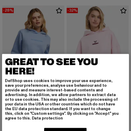
-28%
-32%
GREAT TO SEE YOU
HERE!
DefShop uses cookies to improve your use experience,
save your preferences, analyse use behaviour and to
provide and measure interest-based contents and
advertising. In addition, we allow partners to extract data
MISS TEE
FELICIOUS
or to use cookies. This may also include the processing of
your data in the USA or other countries which do not have
Just Another EMB Fluffy Hoody
BASIC
the EU data protection standard. If you want to change
Derzeitiger Preis: 35,99 EUR
Aktionspreis: 49,99 EUR
Derzeitiger Preis: 33,99 EUR
Aktionspreis:
35,99 EUR
49,99 EUR
33,99 EUR
49,99 EUR
this, click on "Custom settings". By clicking on "Accept" you
agree to this.
Data protection