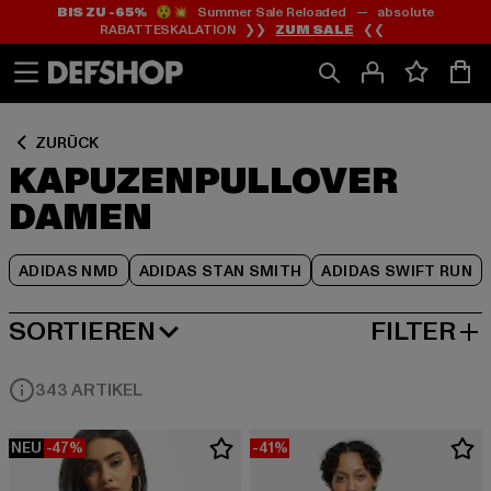
BIS ZU -65%
😲💥 Summer Sale Reloaded — absolute
Zum
Zum
Zum
RABATTESKALATION ❯❯
ZUM SALE
❮❮
Inhalt
Fußzeile
Produktraster
springen
springen
springen
ZURÜCK
KAPUZENPULLOVER
DAMEN
ADIDAS NMD
ADIDAS STAN SMITH
ADIDAS SWIFT RUN
SORTIEREN
FILTER
BELIEBTESTE
343 ARTIKEL
NEU
-47%
-41%