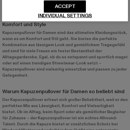
ACCEPT
INDIVIDUAL SETTINGS
Kapuzenpullover Damen: Der perfekte Mix aus
Komfort und Style
Kapuzenpullover für Damen sind das ultimative Kleidungsstück,
wenn es um Komfort und Stil geht. Sie bieten die perfekte
Kombination aus lässigem Look und gemütlichem Tragegefühl
und sind für viele Frauen ein fester Bestandteil der
Alltagsgarderobe. Egal, ob du es entspannt und sportlich magst
oder auf einen trendigen Streetwear-Look setzt –
Kapuzenpullover sind vielseitig einsetzbar und passen zu jeder
Gelegenheit.
Warum Kapuzenpullover für Damen so beliebt sind
Der Kapuzenpullover erfreut sich großer Beliebtheit, weil er den
perfekten Mix aus Lässigkeit, Komfort und Vielseitigkeit
bietet. Ob im Alltag, beim Sport oder als gemütlicher Begleiter
für Zuhause – der Kapuzenpullover ist ein echtes Allround-
Talent. Durch die Kapuze bietet er zusätzlichen Schutz bei