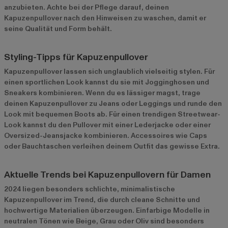
anzubieten. Achte bei der Pflege darauf, deinen
Kapuzenpullover nach den Hinweisen zu waschen, damit er
seine Qualität und Form behält.
Styling-Tipps für Kapuzenpullover
Kapuzenpullover lassen sich unglaublich vielseitig stylen. Für
einen sportlichen Look kannst du sie mit Jogginghosen und
Sneakers kombinieren. Wenn du es lässiger magst, trage
deinen Kapuzenpullover zu Jeans oder Leggings und runde den
Look mit bequemen Boots ab. Für einen trendigen Streetwear-
Look kannst du den Pullover mit einer Lederjacke oder einer
Oversized-Jeansjacke kombinieren. Accessoires wie Caps
oder Bauchtaschen verleihen deinem Outfit das gewisse Extra.
Aktuelle Trends bei Kapuzenpullovern für Damen
2024 liegen besonders schlichte, minimalistische
Kapuzenpullover im Trend, die durch cleane Schnitte und
hochwertige Materialien überzeugen. Einfarbige Modelle in
neutralen Tönen wie Beige, Grau oder Oliv sind besonders