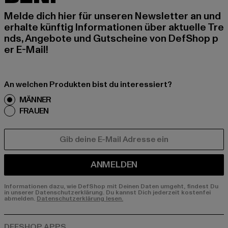
Melde dich hier für unseren Newsletter an und
erhalte künftig Informationen über aktuelle Tre
nds, Angebote und Gutscheine von DefShop p
er E-Mail!
An welchen Produkten bist du interessiert?
MÄNNER
FRAUEN
E-MAIL
ANMELDEN
Informationen dazu, wie DefShop mit Deinen Daten umgeht, findest Du
in unserer Datenschutzerklärung. Du kannst Dich jederzeit kostenfei
abmelden.
Datenschutzerklärung lesen.