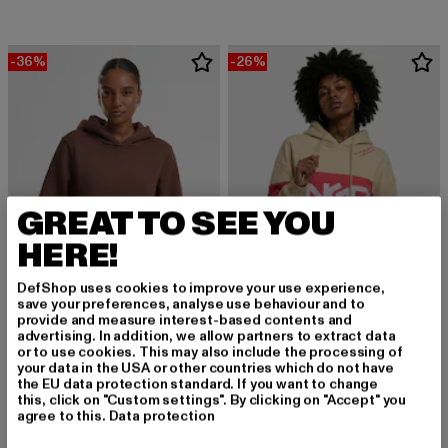
-36%
-26%
GREAT TO SEE YOU
HERE!
DefShop uses cookies to improve your use experience,
save your preferences, analyse use behaviour and to
provide and measure interest-based contents and
advertising. In addition, we allow partners to extract data
URBAN CLASSICS
or to use cookies. This may also include the processing of
Ladies Fluffy
DANGEROUS DNGRS
your data in the USA or other countries which do not have
Derzeitiger Preis: 31,99 EUR
Aktionspreis: 49,99 EUR
31,99 EUR
49,99 EUR
Trust
the EU data protection standard. If you want to change
this, click on "Custom settings". By clicking on "Accept" you
Derzeitiger Preis: 34,03 EUR
Aktionspreis:
34,03 EUR
45,99 EUR
agree to this.
Data protection