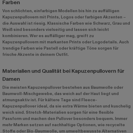
Farben
Von schlichten, einfarbigen Modellen bis hin zu auffälligen
Kapuzenpullovern mit Prints, Logos oder farbigen Akzenten –
die Auswahl ist riesig. Klassische Farben wie Schwarz, Grau und
Weiß sind besonders vielseitig und lassen sich leicht
kombinieren. Wer es auffälliger mag, greift zu
Kapuzenpullovern mit markanten Prints oder Logodetails. Auch
trendige Farben wie Pastell oder kräftige Töne sorgen für
frische Akzente in deinem Outfit.
Materialien und Qualität bei Kapuzenpullovern für
Damen
Die meisten Kapuzenpullover bestehen aus Baumwolle oder
Baumwoll-Mischgewebe, das weich auf der Haut liegt und
atmungsaktiv ist. Für kältere Tage sind Fleece-
Kapuzenpullover ideal, da sie extra Wärme bieten und kuschelig
weich sind. Stretch-Materialien sorgen für eine flexible
Passform und machen den Pullover besonders bequem. Immer
mehr Marken setzen auf nachhaltige Optionen, wie recycelte
Stoffe oder Bio-Baumwolle, um umweltbewusste Alternativen