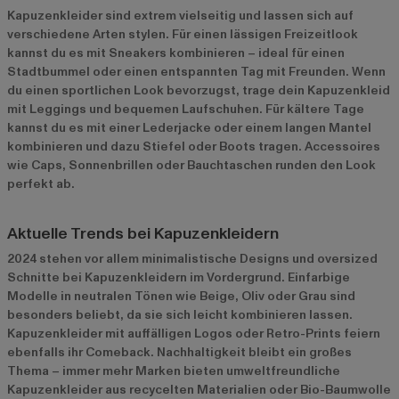
Kapuzenkleider sind extrem vielseitig und lassen sich auf
verschiedene Arten stylen. Für einen lässigen Freizeitlook
kannst du es mit Sneakers kombinieren – ideal für einen
Stadtbummel oder einen entspannten Tag mit Freunden. Wenn
du einen sportlichen Look bevorzugst, trage dein Kapuzenkleid
mit Leggings und bequemen Laufschuhen. Für kältere Tage
kannst du es mit einer Lederjacke oder einem langen Mantel
kombinieren und dazu Stiefel oder Boots tragen. Accessoires
wie Caps, Sonnenbrillen oder Bauchtaschen runden den Look
perfekt ab.
Aktuelle Trends bei Kapuzenkleidern
2024 stehen vor allem minimalistische Designs und oversized
Schnitte bei Kapuzenkleidern im Vordergrund. Einfarbige
Modelle in neutralen Tönen wie Beige, Oliv oder Grau sind
besonders beliebt, da sie sich leicht kombinieren lassen.
Kapuzenkleider mit auffälligen Logos oder Retro-Prints feiern
ebenfalls ihr Comeback. Nachhaltigkeit bleibt ein großes
Thema – immer mehr Marken bieten umweltfreundliche
Kapuzenkleider aus recycelten Materialien oder Bio-Baumwolle