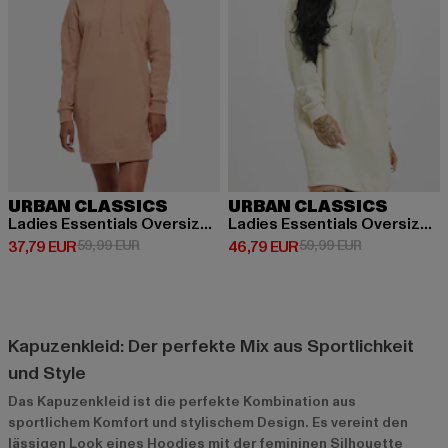
URBAN CLASSICS
URBAN CLASSICS
Ladies Essentials Oversized Terry
Ladies Essentials Oversized Terry
Derzeitiger Preis: 37,79 EUR
Aktionspreis: 59,99 EUR
Derzeitiger Preis: 46,79 EUR
Aktionspreis:
37,79 EUR
59,99 EUR
46,79 EUR
59,99 EUR
Kapuzenkleid: Der perfekte Mix aus Sportlichkeit
und Style
Das Kapuzenkleid ist die perfekte Kombination aus
sportlichem Komfort und stylischem Design. Es vereint den
lässigen Look eines Hoodies mit der femininen Silhouette