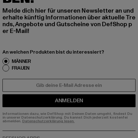
Melde dich hier für unseren Newsletter an und
erhalte künftig Informationen über aktuelle Tre
nds, Angebote und Gutscheine von DefShop p
er E-Mail!
An welchen Produkten bist du interessiert?
MÄNNER
FRAUEN
E-MAIL
ANMELDEN
Informationen dazu, wie DefShop mit Deinen Daten umgeht, findest Du
in unserer Datenschutzerklärung. Du kannst Dich jederzeit kostenfei
abmelden.
Datenschutzerklärung lesen.