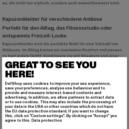
an, die nicht nur stylisch, sondern auch umweltbewusst sind.
Kapuzenkleider für verschiedene Anlässe
Perfekt für den Alltag, das Fitnessstudio oder
entspannte Freizeit-Looks
Kapuzenkleider sind die perfekte Wahl für eine Vielzahl von
Anlässen. Im Alltag bieten sie maximalen Komfort und passen
zu fast jedem Outfit. Kombiniere sie mit Sneakers und einer
GREAT TO SEE YOU
Crossbody-Tasche für einen entspannten Freizeit-Look. Auch
im Fitnessstudio oder bei sportlichen Aktivitäten sind
HERE!
Kapuzenkleider eine stylische Option – kombiniert mit
Leggings und Sportschuhen bieten sie Bewegungsfreiheit und
DefShop uses cookies to improve your use experience,
Bequemlichkeit. Für entspannte Freizeit-Looks kannst du dein
save your preferences, analyse use behaviour and to
Kapuzenkleid mit einer lässigen Jacke und Boots kombinieren,
provide and measure interest-based contents and
advertising. In addition, we allow partners to extract data
um cool und stylisch auszusehen.
or to use cookies. This may also include the processing of
your data in the USA or other countries which do not have
the EU data protection standard. If you want to change
Die ideale Wahl für lässige und stylische Outfits
this, click on "Custom settings". By clicking on "Accept" you
agree to this.
Data protection
Wenn du auf der Suche nach einem Kleidungsstück bist, das
Komfort und Stil vereint, ist das Kapuzenkleid die perfekte