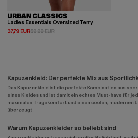
URBAN CLASSICS
Ladies Essentials Oversized Terry
Derzeitiger Preis: 37,79 EUR
Aktionspreis: 59,99 EUR
37,79 EUR
59,99 EUR
Kapuzenkleid: Der perfekte Mix aus Sportlichk
Das Kapuzenkleid ist die perfekte Kombination aus spor
eines Kleides und ist damit ein echtes Must-have für jed
maximalen Tragekomfort und einen coolen, modernen Lo
überzeugt.
Warum Kapuzenkleider so beliebt sind
Kapuzenkleider erfreuen sich großer Beliebtheit, weil si