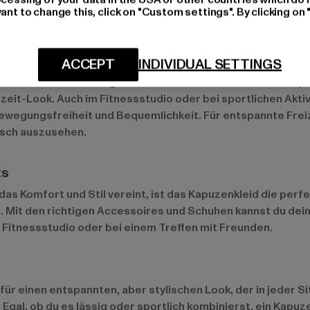
ant to change this, click on "Custom settings". By clicking on 
r entspannte Freizeit-Looks
ACCEPT
INDIVIDUAL SETTINGS
 von Anlässen. Im Alltag bieten sie maximalen Komfort und p
eit-Look. Auch im Fitnessstudio oder bei sportlichen Aktiv
ewegungsfreiheit und Bequemlichkeit. Für entspannte Freiz
isch auszusehen.
ts
s Komfort und Stil vereint, ist das Kapuzenkleid die perfek
. Mit den richtigen Accessoires und Schuhen kannst du dein
 Fitnessstudio oder bei einem Treffen mit Freunden.
für einen entspannten, aber stylischen Look, der in jeder Si
Egal, ob du es lässig oder sportlich kombinierst, ein Kapuz