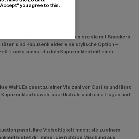
"Accept" you agree to this.
assen zu fast jedem Outfit. Kombiniere sie mit Sneakers
itäten sind Kapuzenkleider eine stylische Option –
eit-Looks kannst du dein Kapuzenkleid mit einer
te Wahl. Es passt zu einer Vielzahl von Outfits und lässt
 Kapuzenkleid sowohl sportlich als auch chic tragen und
tuation passt. Ihre Vielseitigkeit macht sie zu einem
enkleid bietet dir immer die richtige Mischung aus