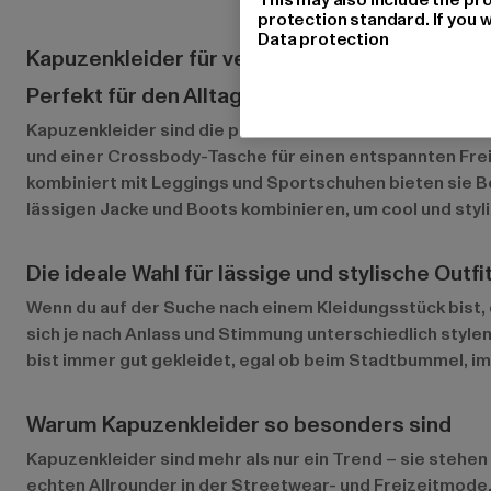
protection standard. If you w
Data protection
Kapuzenkleider für verschiedene Anlässe
Perfekt für den Alltag, das Fitnessstudio ode
Kapuzenkleider sind die perfekte Wahl für eine Vielzahl
und einer Crossbody-Tasche für einen entspannten Freiz
kombiniert mit Leggings und Sportschuhen bieten sie B
lässigen Jacke und Boots kombinieren, um cool und styl
Die ideale Wahl für lässige und stylische Outfi
Wenn du auf der Suche nach einem Kleidungsstück bist, da
sich je nach Anlass und Stimmung unterschiedlich stylen
bist immer gut gekleidet, egal ob beim Stadtbummel, im
Warum Kapuzenkleider so besonders sind
Kapuzenkleider sind mehr als nur ein Trend – sie stehen 
echten Allrounder in der Streetwear- und Freizeitmode. 