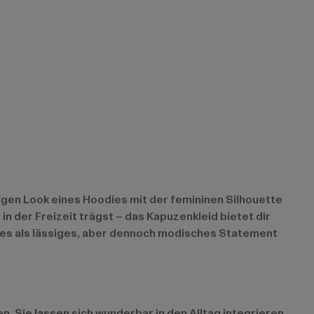
igen Look eines Hoodies mit der femininen Silhouette
in der Freizeit trägst – das Kapuzenkleid bietet dir
 es als lässiges, aber dennoch modisches Statement
n. Sie lassen sich wunderbar in den Alltag integrieren