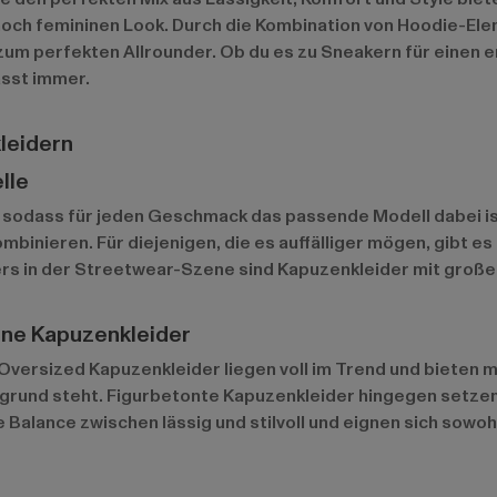
ennoch femininen Look. Durch die Kombination von Hoodie-
 zum perfekten Allrounder. Ob du es zu Sneakern für einen 
asst immer.
leidern
lle
n, sodass für jeden Geschmack das passende Modell dabei is
ombinieren. Für diejenigen, die es auffälliger mögen, gibt e
ers in der Streetwear-Szene sind Kapuzenkleider mit große
ene Kapuzenkleider
Oversized Kapuzenkleider liegen voll im Trend und bieten m
rund steht. Figurbetonte Kapuzenkleider hingegen setzen 
Balance zwischen lässig und stilvoll und eignen sich sowohl