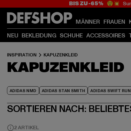
BIS ZU -65%
😲💥 Sum
MÄNNER
FRAUEN
NEU
BEKLEIDUNG
SCHUHE
ACCESSOIRES
INSPIRATION
KAPUZENKLEID
KAPUZENKLEID
ADIDAS NMD
ADIDAS STAN SMITH
ADIDAS SWIFT RUN
SORTIEREN NACH:
BELIEBTE
2 ARTIKEL