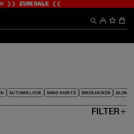
ION ❯❯
ZUM SALE
❮❮
EN
AUTUMN LOOK
BAND SHIRTS
BIKERJACKEN
BLUME
FILTER