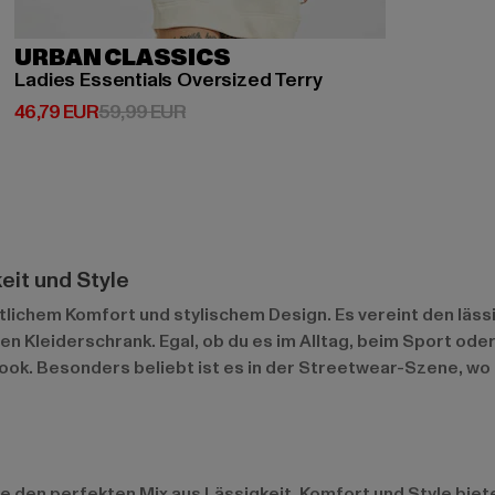
URBAN CLASSICS
Ladies Essentials Oversized Terry
Derzeitiger Preis: 46,79 EUR
Aktionspreis: 59,99 EUR
46,79 EUR
59,99 EUR
eit und Style
tlichem Komfort und stylischem Design. Es vereint den läss
en Kleiderschrank. Egal, ob du es im Alltag, beim Sport oder 
ok. Besonders beliebt ist es in der Streetwear-Szene, wo
e den perfekten Mix aus Lässigkeit, Komfort und Style biete