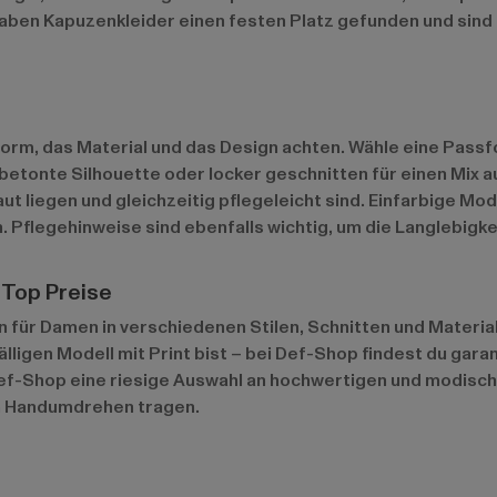
ben Kapuzenkleider einen festen Platz gefunden und sind ein
orm, das Material und das Design achten. Wähle eine Passfo
gurbetonte Silhouette oder locker geschnitten für einen Mix
iegen und gleichzeitig pflegeleicht sind. Einfarbige Model
Pflegehinweise sind ebenfalls wichtig, um die Langlebigke
 Top Preise
 für Damen in verschiedenen Stilen, Schnitten und Materiali
lligen Modell mit Print bist – bei Def-Shop findest du garan
ef-Shop eine riesige Auswahl an hochwertigen und modisch
im Handumdrehen tragen.