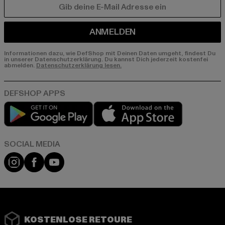
E-MAIL
ANMELDEN
Informationen dazu, wie DefShop mit Deinen Daten umgeht, findest Du
in unserer Datenschutzerklärung. Du kannst Dich jederzeit kostenfei
abmelden.
Datenschutzerklärung lesen.
Play market
App store
Instagram
Facebook
YouTube
KOSTENLOSE RETOURE