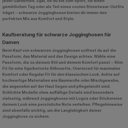
jeder Garderobe. Egal, ob du sie zum Sport, für einen
gemütlichen Tag oder als Teil eines coolen Streetwear-Outfits
trägst – schwarze Jogginghosen bieten dir immer den
perfekten Mix aus Komfort und Style.
Kaufberatung für schwarze Jogginghosen für
Damen
Beim Kauf von schwarzen Jogginghosen solltest du auf die
Passform, das Material und das Design achten. Wähle eine
Passform, die zu deinem Stil und deinem Komfort passt – Slim
Fit für eine figurbetonte Silhouette, Oversized für maximalen
Komfort oder Regular Fit für den klassischen Look. Achte auf
hochwertige Materialien wie Baumwolle oder Mischgewebe,
die angenehm auf der Haut liegen und pflegeleicht sind.
Schlichte Modelle ohne auffällige Details sind besonders
vielseitig, während Jogginghosen mit Logos oder Stickereien
deinem Look eine persönliche Note verleihen. Pflegehinweise
sind ebenfalls wichtig, um die Langlebigkeit deiner
Jogginghose zu sichern.