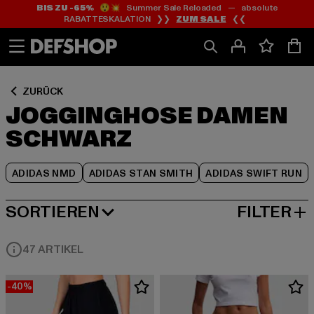
BIS ZU -65%
😲💥 Summer Sale Reloaded — absolute
Zum
Zum
Zum
RABATTESKALATION ❯❯
ZUM SALE
❮❮
Inhalt
Fußzeile
Produktraster
springen
springen
springen
ZURÜCK
JOGGINGHOSE DAMEN
SCHWARZ
ADIDAS NMD
ADIDAS STAN SMITH
ADIDAS SWIFT RUN
SORTIEREN
FILTER
NEUESTE
47 ARTIKEL
-40%