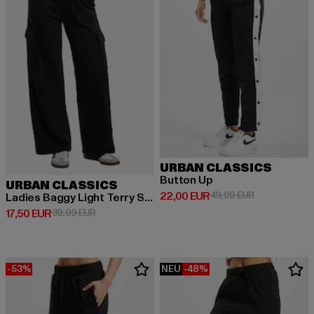
URBAN CLASSICS
Button Up
URBAN CLASSICS
Derzeitiger Preis: 22,00 EUR
Aktionspreis:
22,00 EUR
49,99 EUR
Ladies Baggy Light Terry Sweat Pants
Derzeitiger Preis: 17,50 EUR
Aktionspreis: 39,99 EUR
17,50 EUR
39,99 EUR
-53%
NEU
-48%