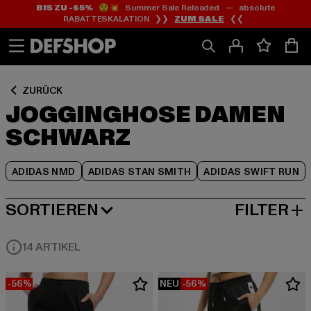
BIS ZU -65%
😲💥 Summer Sale Reloaded — absolute
Zum
Zum
Zum
RABATTESKALATION ❯❯
ZUM SALE
❮❮
Inhalt
Fußzeile
Produktraster
springen
springen
springen
ZURÜCK
JOGGINGHOSE DAMEN
SCHWARZ
ADIDAS NMD
ADIDAS STAN SMITH
ADIDAS SWIFT RUN
SORTIEREN
FILTER
BELIEBTESTE
14 ARTIKEL
-56%
NEU
-56%