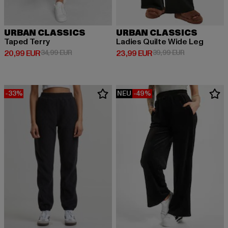
URBAN CLASSICS
URBAN CLASSICS
Taped Terry
Ladies Quilte Wide Leg
Derzeitiger Preis: 20,99 EUR
Aktionspreis: 34,99 EUR
Derzeitiger Preis: 23,99 EUR
Aktionspreis:
20,99 EUR
34,99 EUR
23,99 EUR
39,99 EUR
-33%
NEU
-49%