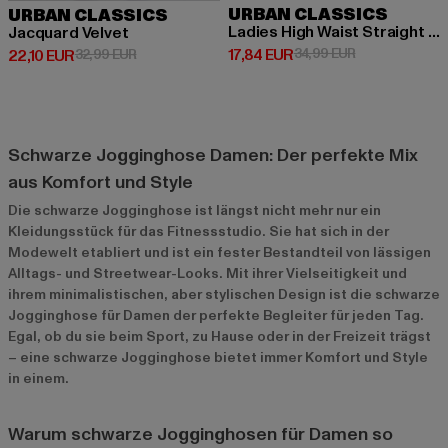
URBAN CLASSICS
URBAN CLASSICS
Ladies High Waist Straight Velvet
Jacquard Velvet
Derzeitiger Preis: 17,84 EUR
Aktionspreis: 
17,84 EUR
34,99 EUR
Derzeitiger Preis: 22,10 EUR
Aktionspreis: 32,99 EUR
22,10 EUR
32,99 EUR
Schwarze Jogginghose Damen: Der perfekte Mix
aus Komfort und Style
Die schwarze Jogginghose ist längst nicht mehr nur ein
Kleidungsstück für das Fitnessstudio. Sie hat sich in der
Modewelt etabliert und ist ein fester Bestandteil von lässigen
Alltags- und Streetwear-Looks. Mit ihrer Vielseitigkeit und
ihrem minimalistischen, aber stylischen Design ist die schwarze
Jogginghose für Damen der perfekte Begleiter für jeden Tag.
Egal, ob du sie beim Sport, zu Hause oder in der Freizeit trägst
– eine schwarze Jogginghose bietet immer Komfort und Style
in einem.
Warum schwarze Jogginghosen für Damen so