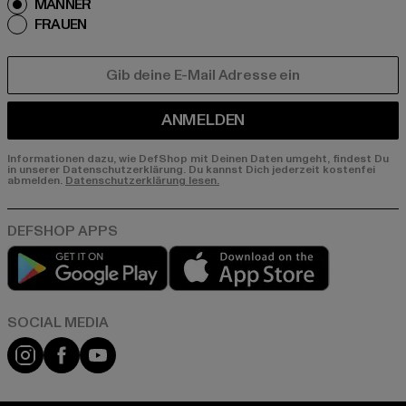
MÄNNER
FRAUEN
E-MAIL
ANMELDEN
Informationen dazu, wie DefShop mit Deinen Daten umgeht, findest Du
in unserer Datenschutzerklärung. Du kannst Dich jederzeit kostenfei
abmelden.
Datenschutzerklärung lesen.
Play market
App store
Instagram
Facebook
YouTube