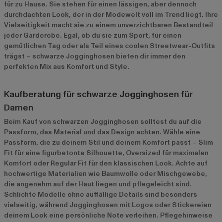
für zu Hause. Sie stehen für einen lässigen, aber dennoch
durchdachten Look, der in der Modewelt voll im Trend liegt. Ihre
Vielseitigkeit macht sie zu einem unverzichtbaren Bestandteil
jeder Garderobe. Egal, ob du sie zum Sport, für einen
gemütlichen Tag oder als Teil eines coolen Streetwear-Outfits
trägst – schwarze Jogginghosen bieten dir immer den
perfekten Mix aus Komfort und Style.
Kaufberatung für schwarze Jogginghosen für
Damen
Beim Kauf von schwarzen Jogginghosen solltest du auf die
Passform, das Material und das Design achten. Wähle eine
Passform, die zu deinem Stil und deinem Komfort passt – Slim
Fit für eine figurbetonte Silhouette, Oversized für maximalen
Komfort oder Regular Fit für den klassischen Look. Achte auf
hochwertige Materialien wie Baumwolle oder Mischgewebe,
die angenehm auf der Haut liegen und pflegeleicht sind.
Schlichte Modelle ohne auffällige Details sind besonders
vielseitig, während Jogginghosen mit Logos oder Stickereien
deinem Look eine persönliche Note verleihen. Pflegehinweise