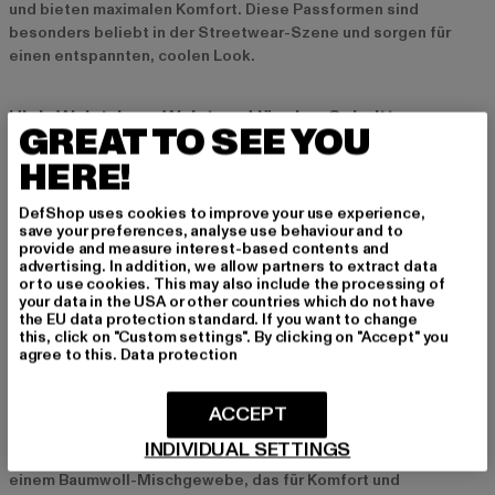
und bieten maximalen Komfort. Diese Passformen sind
besonders beliebt in der Streetwear-Szene und sorgen für
einen entspannten, coolen Look.
High-Waist, Low-Waist und lässige Schnitte
GREAT TO SEE YOU
Auch bei der Taillenhöhe gibt es viele Optionen: High-Waist
HERE!
Jogginghosen sind besonders im Trend, da sie die Taille
betonen und einen modernen Look kreieren. Low-Waist
DefShop uses cookies to improve your use experience,
Modelle sind perfekt für einen entspannten, sportlichen Stil.
save your preferences, analyse use behaviour and to
Lässig geschnittene Jogginghosen bieten viel
provide and measure interest-based contents and
Bewegungsfreiheit und eignen sich perfekt für
advertising. In addition, we allow partners to extract data
or to use cookies. This may also include the processing of
Freizeitaktivitäten oder entspannte Tage zu Hause. Egal,
your data in the USA or other countries which do not have
welche Passform du bevorzugst, schwarze Jogginghosen sind
the EU data protection standard. If you want to change
immer eine modische und bequeme Wahl.
this, click on "Custom settings". By clicking on "Accept" you
agree to this.
Data protection
Materialien und Qualität bei schwarzen
ACCEPT
Jogginghosen für Damen
INDIVIDUAL SETTINGS
Die meisten Jogginghosen bestehen aus Baumwolle oder
einem Baumwoll-Mischgewebe, das für Komfort und