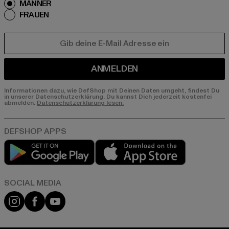
MÄNNER
FRAUEN
E-MAIL
ANMELDEN
Informationen dazu, wie DefShop mit Deinen Daten umgeht, findest Du
in unserer Datenschutzerklärung. Du kannst Dich jederzeit kostenfei
abmelden.
Datenschutzerklärung lesen.
Play market
App store
Instagram
Facebook
YouTube