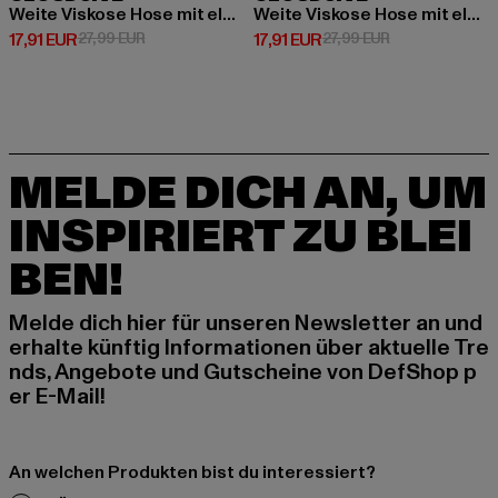
Weite Viskose Hose mit elastischen Bund und Deko-Tunnelzug
Weite Viskose Hose mit elastischen Bund und Deko-Tunnelzug
Derzeitiger Preis: 17,91 EUR
Aktionspreis: 27,99 EUR
Derzeitiger Preis: 17,91 EUR
Aktionspreis: 2
17,91 EUR
27,99 EUR
17,91 EUR
27,99 EUR
MELDE DICH AN, UM
INSPIRIERT ZU BLEI
BEN!
Melde dich hier für unseren Newsletter an und
erhalte künftig Informationen über aktuelle Tre
nds, Angebote und Gutscheine von DefShop p
er E-Mail!
An welchen Produkten bist du interessiert?