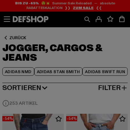
BIS ZU -65%
😲💥 Summer Sale Reloaded — absolute
Zum
Zum
Zum
RABATTESKALATION ❯❯
ZUM SALE
❮❮
Inhalt
Fußzeile
Produktraster
springen
springen
springen
ZURÜCK
JOGGER, CARGOS &
JEANS
ADIDAS NMD
ADIDAS STAN SMITH
ADIDAS SWIFT RUN
SORTIEREN
FILTER
NEUESTE
253 ARTIKEL
-54%
-54%