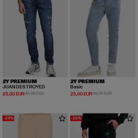
2Y PREMIUM
2Y PREMIUM
JUAN DESTROYED
Basic
Derzeitiger Preis: 23,00 EUR
Aktionspreis: 49,99 EUR
Derzeitiger Preis: 23,00 EUR
Aktionspreis:
23,00 EUR
49,99 EUR
23,00 EUR
49,99 EUR
-24%
-55%