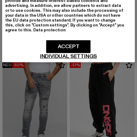
provide and measure interest-based contents and
advertising. In addition, we allow partners to extract data
or to use cookies. This may also include the processing of
your data in the USA or other countries which do not have
the EU data protection standard. If you want to change
this, click on "Custom settings". By clicking on "Accept" you
URBAN CLASSICS
2Y PREMIUM
agree to this.
Data protection
Kids Basic Essential Sweatpants
CARLOS DESTROYED SLIM FIT JEANS
Derzeitiger Preis: 18,99 EUR
Aktionspreis: 24,99 EUR
Derzeitiger Preis: 21,00 EUR
Aktionspreis: 
18,99 EUR
24,99 EUR
21,00 EUR
49,99 EUR
ACCEPT
INDIVIDUAL SETTINGS
NEU
-60%
-51%