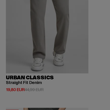
URBAN CLASSICS
Straight Fit Denim
Derzeitiger Preis: 19,80 EUR
Aktionspreis: 44,99 EUR
19,80 EUR
44,99 EUR