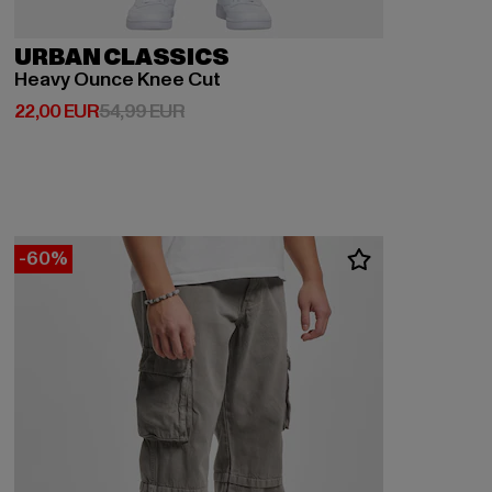
URBAN CLASSICS
Heavy Ounce Knee Cut
Derzeitiger Preis: 22,00 EUR
Aktionspreis: 54,99 EUR
22,00 EUR
54,99 EUR
-60%