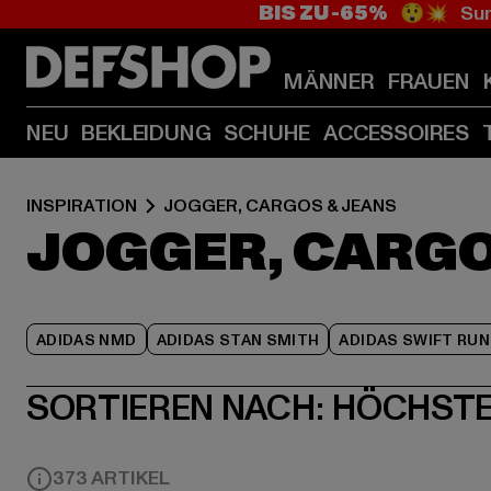
BIS ZU -65%
😲💥 Sum
MÄNNER
FRAUEN
NEU
BEKLEIDUNG
SCHUHE
ACCESSOIRES
INSPIRATION
JOGGER, CARGOS & JEANS
JOGGER, CARGO
ADIDAS NMD
ADIDAS STAN SMITH
ADIDAS SWIFT RUN
SORTIEREN NACH:
HÖCHSTE
373 ARTIKEL