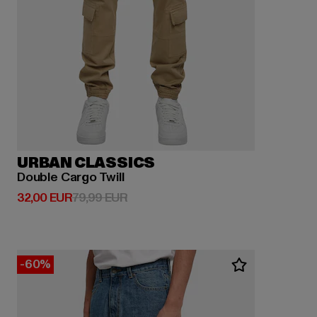
URBAN CLASSICS
Double Cargo Twill
Derzeitiger Preis: 32,00 EUR
Aktionspreis: 79,99 EUR
32,00 EUR
79,99 EUR
-60%