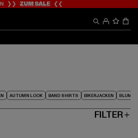
ION ❯❯
ZUM SALE
❮❮
EN
AUTUMN LOOK
BAND SHIRTS
BIKERJACKEN
BLUME
FILTER