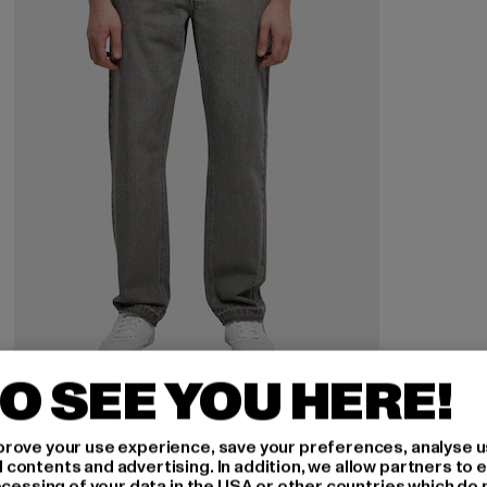
O SEE YOU HERE!
URBAN CLASSICS
Open Edge Loose
rove your use experience, save your preferences, analyse u
Derzeitiger Preis: 28,70 EUR
Aktionspreis: 69,99 EUR
28,70 EUR
69,99 EUR
ontents and advertising. In addition, we allow partners to e
ocessing of your data in the USA or other countries which do 