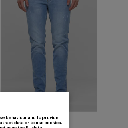
2Y PREMIUM
se behaviour and to provide
Tapered Fit
xtract data or to use cookies.
not have the EU data