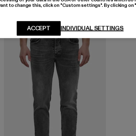
ant to change this, click on "Custom settings". By clicking on 
ACCEPT
INDIVIDUAL SETTINGS
-57%