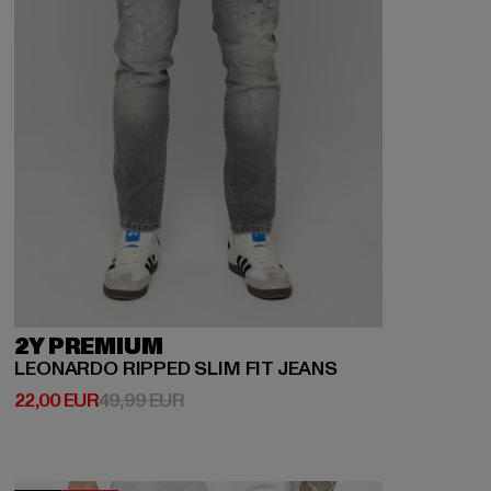
2Y PREMIUM
LEONARDO RIPPED SLIM FIT JEANS
Derzeitiger Preis: 22,00 EUR
Aktionspreis: 49,99 EUR
22,00 EUR
49,99 EUR