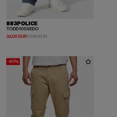
883POLICE
TODD1055EDO
Derzeitiger Preis: 32,00 EUR
Aktionspreis: 79,99 EUR
32,00 EUR
79,99 EUR
-60%