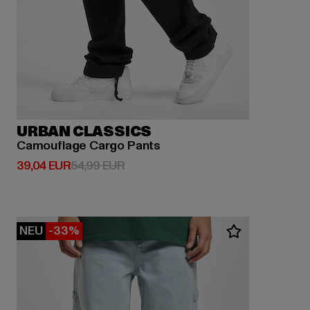
URBAN CLASSICS
Camouflage Cargo Pants
Derzeitiger Preis: 39,04 EUR
Aktionspreis: 54,99 EUR
39,04 EUR
54,99 EUR
NEU
-33%