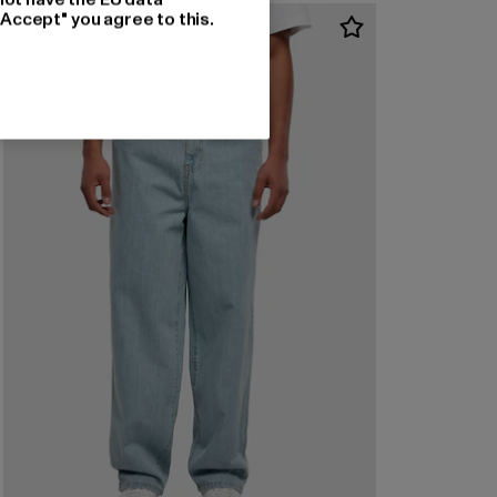
"Accept" you agree to this.
-58%