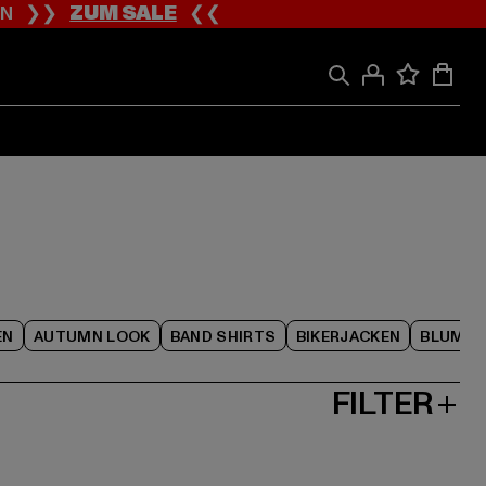
ION ❯❯
ZUM SALE
❮❮
EN
AUTUMN LOOK
BAND SHIRTS
BIKERJACKEN
BLUME
FILTER