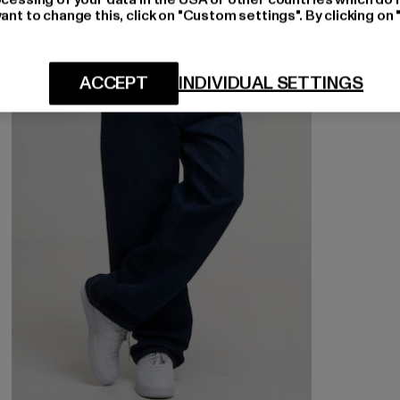
ant to change this, click on "Custom settings". By clicking on 
-12%
ACCEPT
INDIVIDUAL SETTINGS