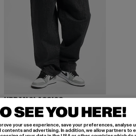
URBAN CLASSICS
90‘s
O SEE YOU HERE!
Derzeitiger Preis: 33,99 EUR
Aktionspreis: 49,99 EUR
33,99 EUR
49,99 EUR
rove your use experience, save your preferences, analyse u
ontents and advertising. In addition, we allow partners to e
ocessing of your data in the USA or other countries which do 