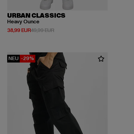
URBAN CLASSICS
Heavy Ounce
Derzeitiger Preis: 38,99 EUR
Aktionspreis: 49,99 EUR
38,99 EUR
49,99 EUR
NEU
-29%