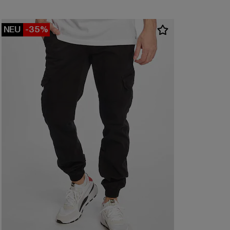
NEU
-35%