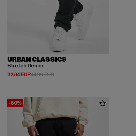
URBAN CLASSICS
Stretch Denim
Derzeitiger Preis: 32,84 EUR
Aktionspreis: 44,99 EUR
32,84 EUR
44,99 EUR
-60%