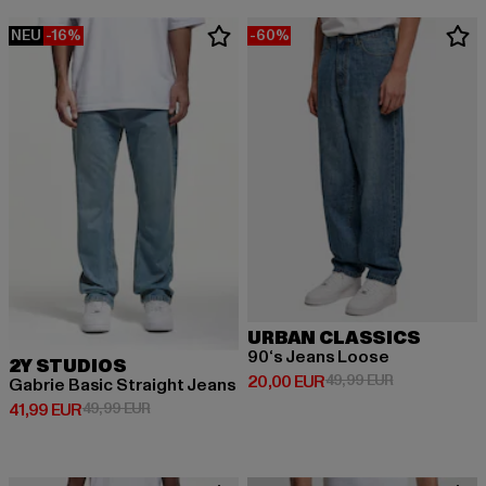
NEU
-16%
-60%
URBAN CLASSICS
90‘s Jeans Loose
2Y STUDIOS
Derzeitiger Preis: 20,00 EUR
Aktionspreis:
20,00 EUR
49,99 EUR
Gabrie Basic Straight Jeans
Derzeitiger Preis: 41,99 EUR
Aktionspreis: 49,99 EUR
41,99 EUR
49,99 EUR