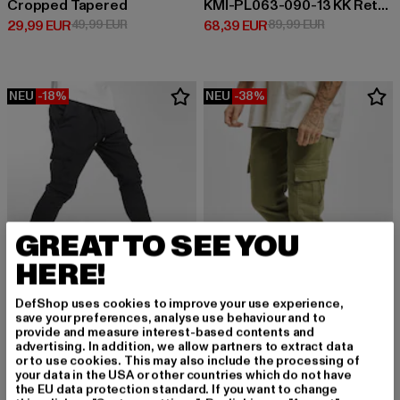
Cropped Tapered
KMI-PL063-090-13 KK Retro Baggy Workwear Denim
Derzeitiger Preis: 29,99 EUR
Aktionspreis: 49,99 EUR
Derzeitiger Preis: 68,39 EUR
Aktionspreis:
29,99 EUR
49,99 EUR
68,39 EUR
89,99 EUR
NEU
-18%
NEU
-38%
GREAT TO SEE YOU
HERE!
DefShop uses cookies to improve your use experience,
save your preferences, analyse use behaviour and to
provide and measure interest-based contents and
DEF
URBAN CLASSICS
advertising. In addition, we allow partners to extract data
Litra
Washed Cargo Twill Jogging
or to use cookies. This may also include the processing of
your data in the USA or other countries which do not have
Derzeitiger Preis: 40,99 EUR
Aktionspreis: 49,99 EUR
Derzeitiger Preis: 37,19 EUR
Aktionspreis: 
40,99 EUR
49,99 EUR
37,19 EUR
59,99 EUR
the EU data protection standard. If you want to change