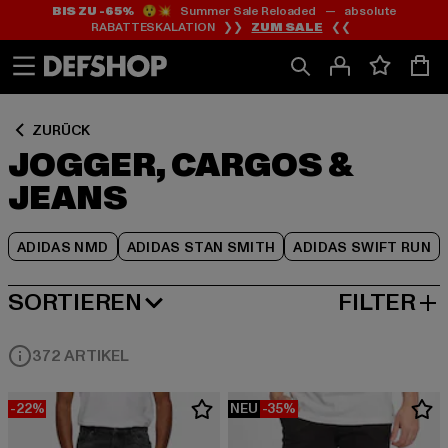
BIS ZU -65%
😲💥 Summer Sale Reloaded — absolute
Zum
Zum
Zum
RABATTESKALATION ❯❯
ZUM SALE
❮❮
Inhalt
Fußzeile
Produktraster
springen
springen
springen
ZURÜCK
JOGGER, CARGOS &
JEANS
ADIDAS NMD
ADIDAS STAN SMITH
ADIDAS SWIFT RUN
SORTIEREN
FILTER
BELIEBTESTE
372 ARTIKEL
-22%
NEU
-35%