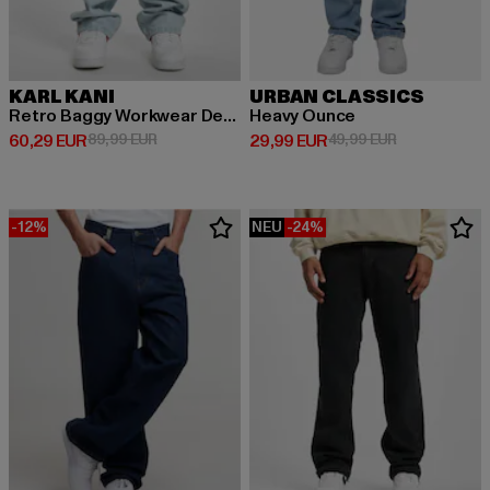
KARL KANI
URBAN CLASSICS
Retro Baggy Workwear Denim Loose Fit
Heavy Ounce
Derzeitiger Preis: 60,29 EUR
Aktionspreis: 89,99 EUR
Derzeitiger Preis: 29,99 EUR
Aktionspreis:
60,29 EUR
89,99 EUR
29,99 EUR
49,99 EUR
-12%
NEU
-24%