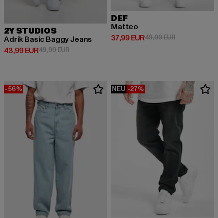
DEF
Matteo
2Y STUDIOS
Derzeitiger Preis: 37,99 EUR
Aktionspreis:
37,99 EUR
49,99 EUR
Adrik Basic Baggy Jeans
Derzeitiger Preis: 43,99 EUR
Aktionspreis: 49,99 EUR
43,99 EUR
49,99 EUR
-56%
NEU
-27%