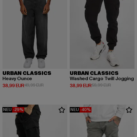
URBAN CLASSICS
URBAN CLASSICS
Heavy Ounce
Washed Cargo Twill Jogging
Derzeitiger Preis: 38,99 EUR
Aktionspreis: 49,99 EUR
Derzeitiger Preis: 38,99 EUR
Aktionspreis:
38,99 EUR
49,99 EUR
38,99 EUR
59,99 EUR
NEU
-29%
NEU
-40%