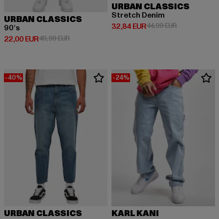
URBAN CLASSICS
Stretch Denim
URBAN CLASSICS
Derzeitiger Preis: 32,84 EUR
Aktionspreis:
32,84 EUR
44,99 EUR
90‘s
Derzeitiger Preis: 22,00 EUR
Aktionspreis: 49,99 EUR
22,00 EUR
49,99 EUR
-40%
-24%
URBAN CLASSICS
KARL KANI