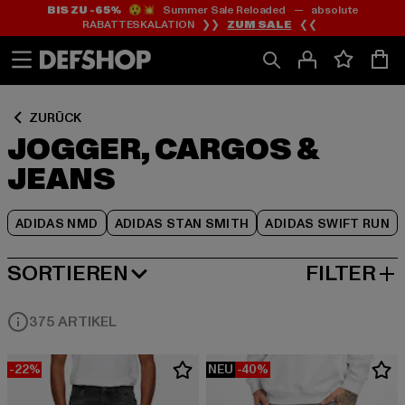
BIS ZU -65%
😲💥 Summer Sale Reloaded — absolute
Zum
Zum
Zum
RABATTESKALATION ❯❯
ZUM SALE
❮❮
Inhalt
Fußzeile
Produktraster
springen
springen
springen
ZURÜCK
JOGGER, CARGOS &
JEANS
ADIDAS NMD
ADIDAS STAN SMITH
ADIDAS SWIFT RUN
SORTIEREN
FILTER
BELIEBTESTE
375 ARTIKEL
-22%
NEU
-40%