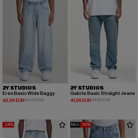
2Y STUDIOS
2Y STUDIOS
Eren Basic Wide Baggy
Gabrie Basic Straight Jeans
Derzeitiger Preis: 42,99 EUR
Aktionspreis: 49,99 EUR
Derzeitiger Preis: 41,99 EUR
Aktionspreis: 
42,99 EUR
49,99 EUR
41,99 EUR
49,99 EUR
-24%
NEU
-10%