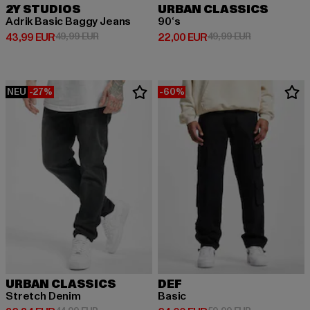
2Y STUDIOS
URBAN CLASSICS
Adrik Basic Baggy Jeans
90‘s
Derzeitiger Preis: 43,99 EUR
Aktionspreis: 49,99 EUR
Derzeitiger Preis: 22,00 EUR
Aktionspreis:
43,99 EUR
49,99 EUR
22,00 EUR
49,99 EUR
NEU
-27%
-60%
URBAN CLASSICS
DEF
Stretch Denim
Basic