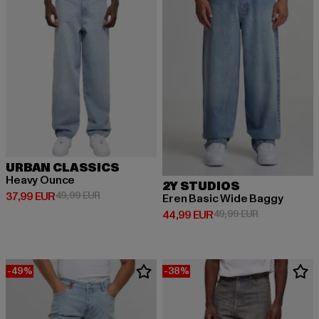
URBAN CLASSICS
Heavy Ounce
2Y STUDIOS
Derzeitiger Preis: 37,99 EUR
Aktionspreis: 49,99 EUR
37,99 EUR
49,99 EUR
Eren Basic Wide Baggy
Derzeitiger Preis: 44,99 EUR
Aktionspreis:
44,99 EUR
49,99 EUR
-49%
-38%