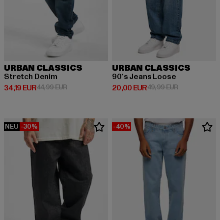
URBAN CLASSICS
URBAN CLASSICS
Stretch Denim
90‘s Jeans Loose
Derzeitiger Preis: 34,19 EUR
Aktionspreis: 44,99 EUR
Derzeitiger Preis: 20,00 EUR
Aktionspreis:
34,19 EUR
44,99 EUR
20,00 EUR
49,99 EUR
NEU
-30%
-40%