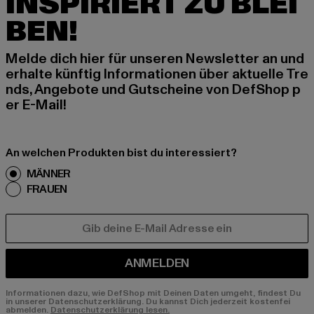
INSPIRIERT ZU BLEI
BEN!
Melde dich hier für unseren Newsletter an und
erhalte künftig Informationen über aktuelle Tre
nds, Angebote und Gutscheine von DefShop p
er E-Mail!
An welchen Produkten bist du interessiert?
MÄNNER
FRAUEN
E-MAIL
ANMELDEN
Informationen dazu, wie DefShop mit Deinen Daten umgeht, findest Du
in unserer Datenschutzerklärung. Du kannst Dich jederzeit kostenfei
abmelden.
Datenschutzerklärung lesen.