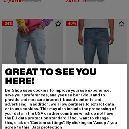
Derzeitiger Preis: 32,84 EUR
Aktionspreis: 44,99 EUR
Derzeitiger Preis: 24,00 EUR
Aktionspreis:
32,84 EUR
44,99 EUR
24,00 EUR
59,99 EUR
-24%
-40%
GREAT TO SEE YOU
HERE!
DefShop uses cookies to improve your use experience,
save your preferences, analyse use behaviour and to
provide and measure interest-based contents and
KARL KANI
URBAN CLASSICS
advertising. In addition, we allow partners to extract data
KMI-PL063-090-13 KK Retro Baggy Workwear Denim
Cropped Tapered
or to use cookies. This may also include the processing of
your data in the USA or other countries which do not have
Derzeitiger Preis: 68,39 EUR
Aktionspreis: 89,99 EUR
Derzeitiger Preis: 29,99 EUR
Aktionspreis:
68,39 EUR
89,99 EUR
29,99 EUR
49,99 EUR
the EU data protection standard. If you want to change
this, click on "Custom settings". By clicking on "Accept" you
agree to this.
Data protection