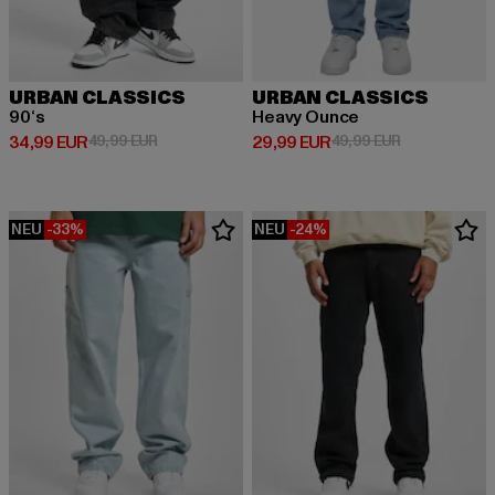
URBAN CLASSICS
URBAN CLASSICS
90‘s
Heavy Ounce
Derzeitiger Preis: 34,99 EUR
Aktionspreis: 49,99 EUR
Derzeitiger Preis: 29,99 EUR
Aktionspreis:
34,99 EUR
49,99 EUR
29,99 EUR
49,99 EUR
NEU
-33%
NEU
-24%