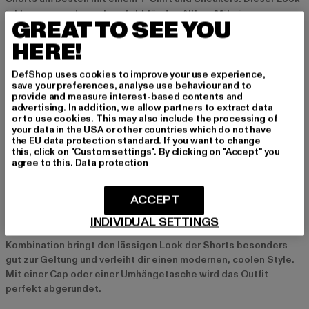
ist bequem und passt perfekt für den Alltag. Mit einer
GREAT TO SEE YOU
Sonnenbrille und einem Rucksack bringst du zusätzlich eine
coole Note in dein Outfit.
HERE!
DefShop uses cookies to improve your use experience,
Sommerlicher Chic mit Bluse und Sandalen
save your preferences, analyse use behaviour and to
provide and measure interest-based contents and
Ein schicker Sommerlook gelingt dir mit einer leichten Bluse
advertising. In addition, we allow partners to extract data
und Sandalen zu deinen Jeans Shorts. Dieser Style ist ideal für
or to use cookies. This may also include the processing of
warme Tage und bringt eine feminine Note in dein Outfit.
your data in the USA or other countries which do not have
the EU data protection standard. If you want to change
Besonders gut passen dazu schlichte Accessoires wie eine
this, click on "Custom settings". By clicking on "Accept" you
Tasche oder ein dezentes Armband.
agree to this.
Data protection
Streetstyle mit Oversized-Hoodie und Boots
ACCEPT
Für einen urbanen Streetstyle kombinierst du deine Jeans
INDIVIDUAL SETTINGS
Shorts mit einem Oversized-Hoodie und Boots. Diese
Kombination bringt den lässigen Look der Shorts besonders
gut zur Geltung und verleiht dir einen modernen, coolen Style.
Mit einer Cap oder einer Umhängetasche wird das Outfit
perfekt abgerundet.