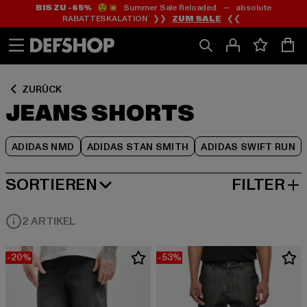
BIS ZU -65%
😲💥 Summer Sale Reloaded — absolute
Zum
Zum
Zum
RABATTESKALATION ❯❯
ZUM SALE
❮❮
Inhalt
Fußzeile
Produktraster
springen
springen
springen
ZURÜCK
JEANS SHORTS
ADIDAS NMD
ADIDAS STAN SMITH
ADIDAS SWIFT RUN
SORTIEREN
FILTER
BELIEBTESTE
2 ARTIKEL
-20%
-53%