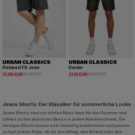
URBAN CLASSICS
URBAN CLASSICS
Relaxed Fit Jean
Denim
Derzeitiger Preis: 31,99 EUR
Aktionspreis: 39,99 EUR
Derzeitiger Preis: 21,15 EUR
Aktionspreis: 4
31,99 EUR
39,99 EUR
21,15 EUR
44,99 EUR
Jeans Shorts: Der Klassiker für sommerliche Looks
Jeans Shorts sind ein echtes Must-have für den Sommer und
zählen zu den absoluten Basics in jedem Kleiderschrank. Die
lässigen Shorts lassen sich vielseitig kombinieren und passen
zu fast jedem Style, ob für den Alltag, den Strand oder den