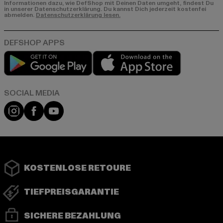
Informationen dazu, wie DefShop mit Deinen Daten umgeht, findest Du
in unserer Datenschutzerklärung. Du kannst Dich jederzeit kostenfei
abmelden.
Datenschutzerklärung lesen.
Play market
App store
Instagram
Facebook
YouTube
KOSTENLOSE RETOURE
TIEFPREISGARANTIE
SICHERE BEZAHLUNG