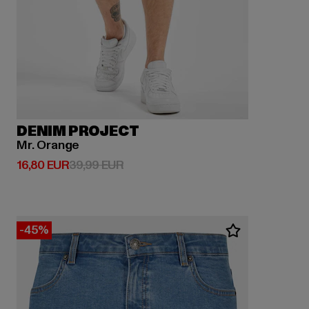
DENIM PROJECT
Mr. Orange
Derzeitiger Preis: 16,80 EUR
Aktionspreis: 39,99 EUR
16,80 EUR
39,99 EUR
-45%