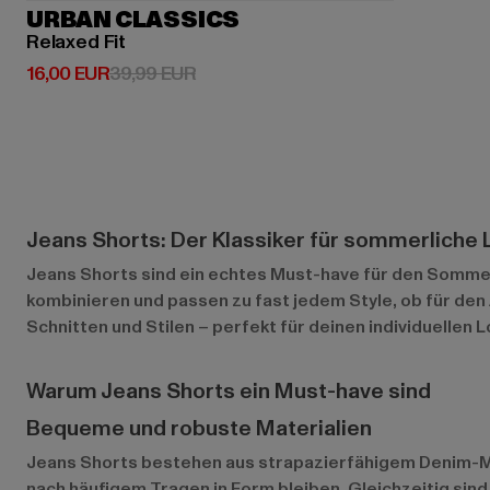
URBAN CLASSICS
Relaxed Fit
Derzeitiger Preis: 16,00 EUR
Aktionspreis: 39,99 EUR
16,00 EUR
39,99 EUR
Jeans Shorts: Der Klassiker für sommerliche
Jeans Shorts sind ein echtes Must-have für den Sommer 
kombinieren und passen zu fast jedem Style, ob für den
Schnitten und Stilen – perfekt für deinen individuellen L
Warum Jeans Shorts ein Must-have sind
Bequeme und robuste Materialien
Jeans Shorts bestehen aus strapazierfähigem Denim-Mate
nach häufigem Tragen in Form bleiben. Gleichzeitig sind