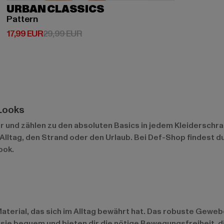
URBAN CLASSICS
Pattern
Derzeitiger Preis: 17,99 EUR
Aktionspreis: 29,99 EUR
17,99 EUR
29,99 EUR
 Looks
und zählen zu den absoluten Basics in jedem Kleiderschrank.
 Alltag, den Strand oder den Urlaub. Bei Def-Shop findest 
ook.
rial, das sich im Alltag bewährt hat. Das robuste Gewebe h
 sie bequem und bieten dir die nötige Bewegungsfreiheit, d