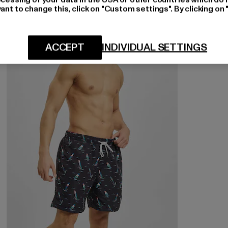
ant to change this, click on "Custom settings". By clicking on 
-40%
ACCEPT
INDIVIDUAL SETTINGS