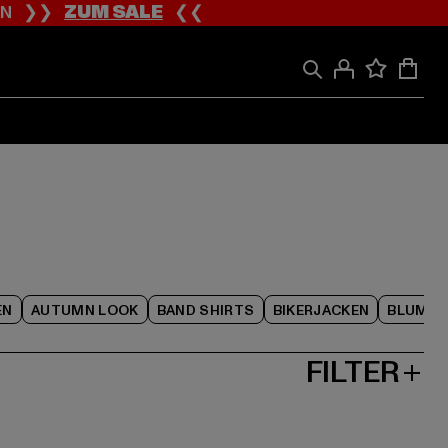
ION ❯❯
ZUM SALE
❮❮
EN
AUTUMN LOOK
BAND SHIRTS
BIKERJACKEN
BLUME
FILTER