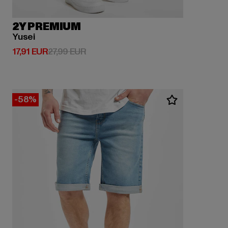
2Y PREMIUM
Yusei
Derzeitiger Preis: 17,91 EUR
Aktionspreis: 27,99 EUR
17,91 EUR
27,99 EUR
-58%