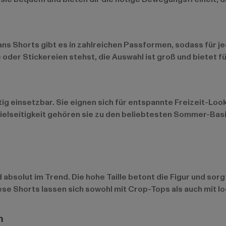
ans Shorts gibt es in zahlreichen Passformen, sodass für jed
se oder Stickereien stehst, die Auswahl ist groß und biete
itig einsetzbar. Sie eignen sich für entspannte Freizeit-Loo
Vielseitigkeit gehören sie zu den beliebtesten Sommer-Basi
absolut im Trend. Die hohe Taille betont die Figur und sor
ese Shorts lassen sich sowohl mit Crop-Tops als auch mit l
m