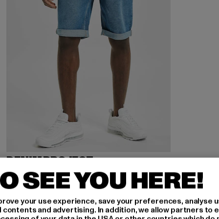
DENIM PROJECT
Mr. Orange
O SEE YOU HERE!
Derzeitiger Preis: 16,80 EUR
Aktionspreis: 39,99 EUR
16,80 EUR
39,99 EUR
rove your use experience, save your preferences, analyse u
ontents and advertising. In addition, we allow partners to e
ocessing of your data in the USA or other countries which do 