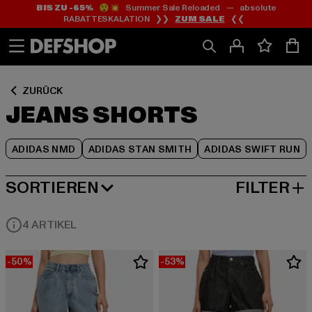
BIS ZU -65%
😲💥 Summer Sale Reloaded — absolute
Zum
Zum
Zum
RABATTESKALATION ❯❯
ZUM SALE
❮❮
Inhalt
Fußzeile
Produktraster
springen
springen
springen
ZURÜCK
JEANS SHORTS
ADIDAS NMD
ADIDAS STAN SMITH
ADIDAS SWIFT RUN
SORTIEREN
FILTER
BELIEBTESTE
4 ARTIKEL
-50%
-53%