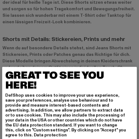
der ideal für heiße Tage ist. Diese
Shorts
sitzen etwas weiter
und sorgen so für hohen Tragekomfort und Bewegungsfreiheit.
Sie lassen sich wunderbar mit einem T-Shirt oder Tanktop für
einen lässigen Freizeit-Look kombinieren.
Shorts mit Details: Stickereien, Prints und mehr
Wenn du auf besondere Details stehst, sind Jeans Shorts mit
Stickereien, Prints oder Patches genau das Richtige für dich.
Diese Modelle bringen Abwechslung in deinen Kleiderschrank
und verleihen deinem Outfit einen individuellen Touch. Ob
GREAT TO SEE YOU
florale Muster, coole Prints oder auffällige Patches – mit diesen
Shorts setzt du modische Akzente.
HERE!
DefShop uses cookies to improve your use experience,
Styling-Tipps für Jeans Shorts
save your preferences, analyse use behaviour and to
provide and measure interest-based contents and
Casual Look mit T-Shirt und Sneakers
advertising. In addition, we allow partners to extract data
or to use cookies. This may also include the processing of
Für einen entspannten Freizeitlook kombinierst du deine Jeans
your data in the USA or other countries which do not have
Shorts am besten mit einem T-Shirt und Sneakers. Dieser Look
the EU data protection standard. If you want to change
ist bequem und passt perfekt für den Alltag. Mit einer
this, click on "Custom settings". By clicking on "Accept" you
agree to this.
Data protection
Sonnenbrille und einem Rucksack bringst du zusätzlich eine