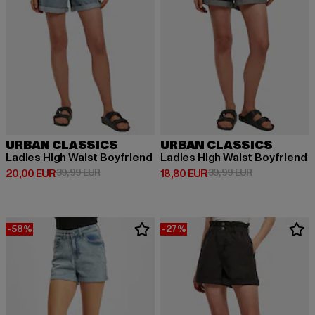
URBAN CLASSICS
URBAN CLASSICS
Ladies High Waist Boyfriend
Ladies High Waist Boyfriend
Derzeitiger Preis: 20,00 EUR
Aktionspreis: 39,99 EUR
Derzeitiger Preis: 18,80 EUR
Aktionspreis: 
20,00 EUR
39,99 EUR
18,80 EUR
39,99 EUR
-58%
-27%