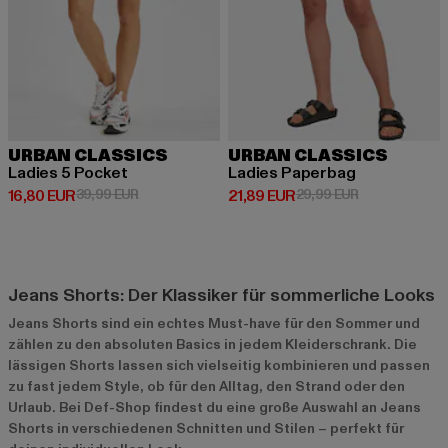
URBAN CLASSICS
URBAN CLASSICS
Ladies 5 Pocket
Ladies Paperbag
Derzeitiger Preis: 16,80 EUR
Aktionspreis: 39,99 EUR
Derzeitiger Preis: 21,89 EUR
Aktionspreis: 
16,80 EUR
39,99 EUR
21,89 EUR
29,99 EUR
Jeans Shorts: Der Klassiker für sommerliche Looks
Jeans Shorts sind ein echtes Must-have für den Sommer und
zählen zu den absoluten Basics in jedem Kleiderschrank. Die
lässigen Shorts lassen sich vielseitig kombinieren und passen
zu fast jedem Style, ob für den Alltag, den Strand oder den
Urlaub. Bei Def-Shop findest du eine große Auswahl an Jeans
Shorts in verschiedenen Schnitten und Stilen – perfekt für