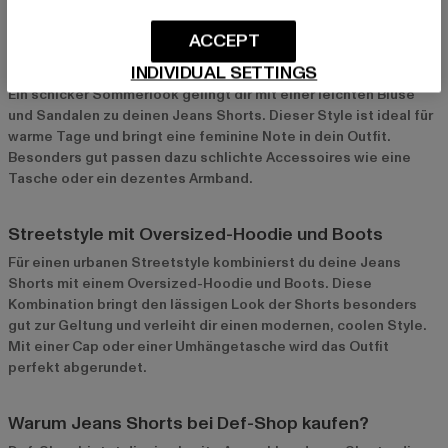
coole Note in dein Outfit.
ACCEPT
Sommerlicher Chic mit Bluse und Sandalen
INDIVIDUAL SETTINGS
Ein schicker Sommerlook gelingt dir mit einer leichten Bluse
und Sandalen zu deinen Jeans Shorts. Dieser Style ist ideal für
warme Tage und bringt eine feminine Note in dein Outfit.
Besonders gut passen dazu schlichte Accessoires wie eine
Tasche oder ein dezentes Armband.
Streetstyle mit Oversized-Hoodie und Boots
Für einen urbanen Streetstyle kombinierst du deine Jeans
Shorts mit einem Oversized-Hoodie und Boots. Diese
Kombination bringt den lässigen Look der Shorts besonders
gut zur Geltung und verleiht dir einen modernen, coolen Style.
Mit einer Cap oder einer Umhängetasche wird das Outfit
perfekt abgerundet.
Warum Jeans Shorts bei Def-Shop kaufen?