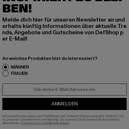
BEN!
Melde dich hier für unseren Newsletter an und
erhalte künftig Informationen über aktuelle Tre
nds, Angebote und Gutscheine von DefShop p
er E-Mail!
An welchen Produkten bist du interessiert?
MÄNNER
FRAUEN
E-MAIL
ANMELDEN
Informationen dazu, wie DefShop mit Deinen Daten umgeht, findest Du
in unserer Datenschutzerklärung. Du kannst Dich jederzeit kostenfei
abmelden.
Datenschutzerklärung lesen.