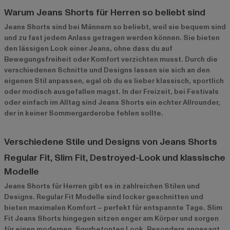
Warum Jeans Shorts für Herren so beliebt sind
Jeans Shorts sind bei Männern so beliebt, weil sie bequem sind
und zu fast jedem Anlass getragen werden können. Sie bieten
den lässigen Look einer Jeans, ohne dass du auf
Bewegungsfreiheit oder Komfort verzichten musst. Durch die
verschiedenen Schnitte und Designs lassen sie sich an den
eigenen Stil anpassen, egal ob du es lieber klassisch, sportlich
oder modisch ausgefallen magst. In der Freizeit, bei Festivals
oder einfach im Alltag sind Jeans Shorts ein echter Allrounder,
der in keiner Sommergarderobe fehlen sollte.
Verschiedene Stile und Designs von Jeans Shorts
Regular Fit, Slim Fit, Destroyed-Look und klassische
Modelle
Jeans Shorts für Herren gibt es in zahlreichen Stilen und
Designs. Regular Fit Modelle sind locker geschnitten und
bieten maximalen Komfort – perfekt für entspannte Tage. Slim
Fit Jeans Shorts hingegen sitzen enger am Körper und sorgen
für einen modernen, figurbetonten Look. Besonders angesagt