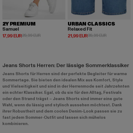
2Y PREMIUM
URBAN CLASSICS
Samuel
Relaxed Fit
Derzeitiger Preis: 17,99 EUR
Aktionspreis: 29,99 EUR
Derzeitiger Preis: 21,99 EUR
Aktionspreis: 
17,99 EUR
29,99 EUR
21,99 EUR
39,99 EUR
Jeans Shorts Herren: Der lässige Sommerklassiker
Jeans Shorts für Herren sind der perfekte Begleiter für warme
Sommertage. Sie bieten den idealen Mix aus Komfort, Style
und Vielseitigkeit und sind in der Herrenmode seit Jahrzehnten
ein echter Klassiker. Egal, ob du sie für den Alltag, Festivals
oder den Strand trägst – Jeans Shorts sind immer eine gute
Wahl, wenn du lässig und stylisch aussehen möchtest. Dank
ihrer Robustheit und dem coolen Denim-Look passen sie zu
fast jedem Sommer-Outfit und lassen sich mühelos
kombinieren.