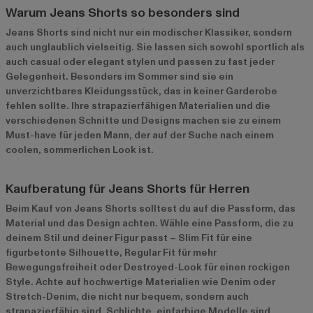
Warum Jeans Shorts so besonders sind
Jeans Shorts sind nicht nur ein modischer Klassiker, sondern
auch unglaublich vielseitig. Sie lassen sich sowohl sportlich als
auch casual oder elegant stylen und passen zu fast jeder
Gelegenheit. Besonders im Sommer sind sie ein
unverzichtbares Kleidungsstück, das in keiner Garderobe
fehlen sollte. Ihre strapazierfähigen Materialien und die
verschiedenen Schnitte und Designs machen sie zu einem
Must-have für jeden Mann, der auf der Suche nach einem
coolen, sommerlichen Look ist.
Kaufberatung für Jeans Shorts für Herren
Beim Kauf von Jeans Shorts solltest du auf die Passform, das
Material und das Design achten. Wähle eine Passform, die zu
deinem Stil und deiner Figur passt – Slim Fit für eine
figurbetonte Silhouette, Regular Fit für mehr
Bewegungsfreiheit oder Destroyed-Look für einen rockigen
Style. Achte auf hochwertige Materialien wie Denim oder
Stretch-Denim, die nicht nur bequem, sondern auch
strapazierfähig sind. Schlichte, einfarbige Modelle sind