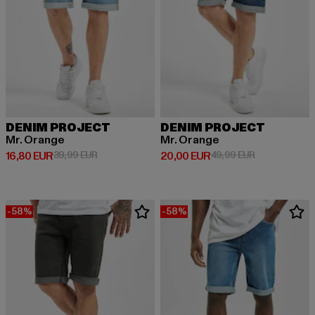
DENIM PROJECT
DENIM PROJECT
Mr. Orange
Mr. Orange
Derzeitiger Preis: 16,80 EUR
Aktionspreis: 39,99 EUR
Derzeitiger Preis: 20,00 EUR
Aktionspreis:
16,80 EUR
39,99 EUR
20,00 EUR
49,99 EUR
-58%
-58%