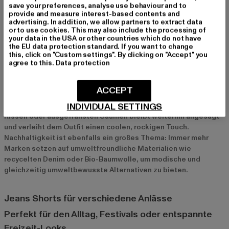
save your preferences, analyse use behaviour and to
entspanntes Sommer-Dinner oder einen Stadtbummel.
provide and measure interest-based contents and
Accessoires wie Caps, Sonnenbrillen oder Armbanduhren
advertising. In addition, we allow partners to extract data
or to use cookies. This may also include the processing of
runden deinen Look ab und machen ihn noch stylischer.
your data in the USA or other countries which do not have
the EU data protection standard. If you want to change
this, click on "Custom settings". By clicking on "Accept" you
Aktuelle Trends bei Jeans Shorts für Herren
agree to this.
Data protection
2024 sind vor allem schlichte, minimalistische Designs bei
Jeans Shorts gefragt. Einfarbige Modelle in klassischem Blau,
ACCEPT
Grau oder Schwarz dominieren die Modewelt, da sie sich leicht
INDIVIDUAL SETTINGS
kombinieren lassen und zeitlos wirken. Der Destroyed-Look mit
Rissen oder ausgefransten Säumen bleibt weiterhin angesagt
und verleiht dem Outfit einen coolen, rockigen Touch.
Nachhaltigkeit ist ebenfalls ein großes Thema: Immer mehr
Marken setzen auf umweltfreundliche Materialien wie
recycelten Denim oder Bio-Baumwolle, um modische und
gleichzeitig umweltbewusste Alternativen zu bieten.
Jeans Shorts für verschiedene Anlässe
Perfekt für den Alltag, Festivals oder entspannte
Freizeit-Looks