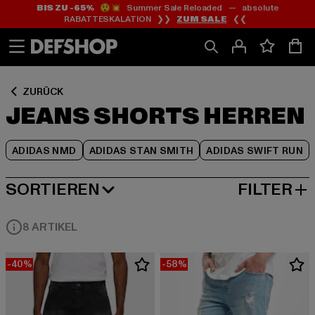
BIS ZU -65%
😲💥 Summer Sale Reloaded — absolute
Zum
Zum
Zum
RABATTESKALATION ❯❯
ZUM SALE
❮❮
Inhalt
Fußzeile
Produktraster
springen
springen
springen
ZURÜCK
JEANS SHORTS HERREN
ADIDAS NMD
ADIDAS STAN SMITH
ADIDAS SWIFT RUN
SORTIEREN
FILTER
BELIEBTESTE
8 ARTIKEL
-40%
-58%