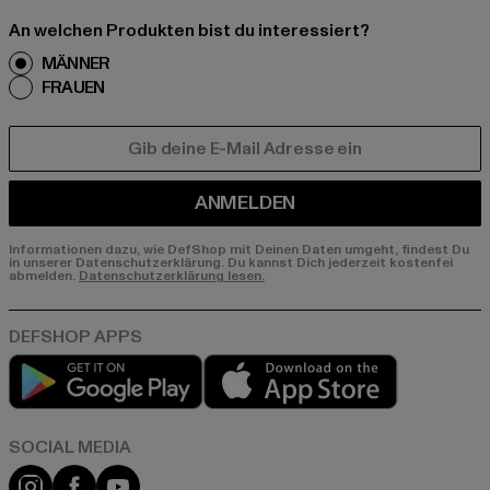
An welchen Produkten bist du interessiert?
MÄNNER
FRAUEN
E-MAIL
ANMELDEN
Informationen dazu, wie DefShop mit Deinen Daten umgeht, findest Du
in unserer Datenschutzerklärung. Du kannst Dich jederzeit kostenfei
abmelden.
Datenschutzerklärung lesen.
Play market
App store
Instagram
Facebook
YouTube